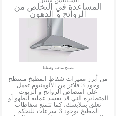
الستانلس ستيل.
المساعدة في التخلص من
الروائح و الدهون
تصليح مدخنة وشفاط
من أبرز مميزات شفاط المطبخ مسطح
وجود 3 فلاتر من الألومنيوم تعمل
على امتصاص الروائح و الزيوت
المتطايرة التي قد تفسد عملية الطهو أو
تعلق بملابسك، كما تتمتع شفاطات
المطبخ بوجود 3 سرعات للنحكم