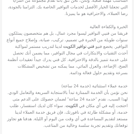
المناسب مهمة صعبة. ولكن، نحن نثق بأننا نقدم مجموعة من المزايا
التي تجعلنا الخيار الأفضل لخدمات النوافير الخاصة بك. التزامنا بالجودة،
رضا العملاء، والاحترافية هو ما يميزنا.
الخبرة والكفاءة العالية
فريقنا من فنيي النوافير ليسوا مجرد عمال، بل هم متخصصون يمتلكون
سنوات طويلة من الخبرة في تصميم، تركيب، صيانة، وإصلاح جميع أنواع
النوافير. يخضع فنيو
فني نوافير الكويت
لدينا لتدريب مستمر لمواكبة
أحدث التقنيات والابتكارات في مجال النوافير، مما يضمن أنك تحصل
على خدمة تتميز بالدقة والاحترافية. كل فني يدرك جيداً تعقيدات أنظمة
الضخ، الإضاءة، والعزل المائي، مما يمكنه من تشخيص المشكلات
بسرعة وتقديم حلول فعالة ودائمة.
خدمة عملاء استثنائية (خدمة 24 ساعة)
نحن نؤمن بأن الخدمة الممتازة تبدأ بالاستجابة السريعة والتعامل الودي.
لهذا السبب، نقدم “خدمة 24 ساعة” لضمان حصولك على الدعم متى
احتجت إليه في أي مكان في
الكويت
. سواء كان لديك استفسار، طلب
خدمة، أو مشكلة طارئة في نافورتك، فإن فريق خدمة العملاء لدينا
مستعد لتقديم المساعدة في أي وقت من اليوم أو الليلة. هدفنا هو تجاوز
توقعاتك وتقديم تجربة سلسة وخالية من المتاعب.