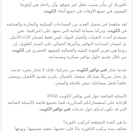
نافورتك لن يتأثر بسبب عطل غير متوقع، وأن راحتك هي أولويتنا
القصوى في جميع الأوقات في جميع أنحاء
الكويت
.
لقد ساهمنا في تجميل العديد من المساحات السكنية والتجارية والفندقية
في
الكويت
، وتركنا بصماتنا المائية التي تشهد على احترافيتنا. نحن
نستخدم أحدث التقنيات وأفضل المواد، ليس فقط لضمان الأداء الأمثل،
بل لضمان استدامة النوافير وتأثيرها الجمالي على المدى الطويل. إن
رؤيتنا هي تعزيز الجودة البيئية والجمالية للمشهد الحضري في
الكويت
من خلال تقديم حلول نوافير مبتكرة ومستدامة.
عندما تختار
فني نوافير الكويت
من شركتنا، فإنك لا تختار مجرد خدمة،
بل تختار شريكاً يشاركك شغفك بالجمال، يلتزم بتقديم الأفضل، ويسعى
جاهداً لجعل مساحتك تنبض بالحياة والسحر.
الأسئلة الشائعة حول فني نوافير الكويت (FAQ)
للإجابة على استفساراتكم المتكررة، قمنا بتجميع قائمة بالأسئلة الشائعة
التي قد تكون لديكم حول خدمات
فني نوافير الكويت
.
ما هي المدة المتوقعة لتركيب نافورة؟
تختلف مدة تركيب النافورة بناءً على حجمها، تعقيد تصميمها، ونوعها