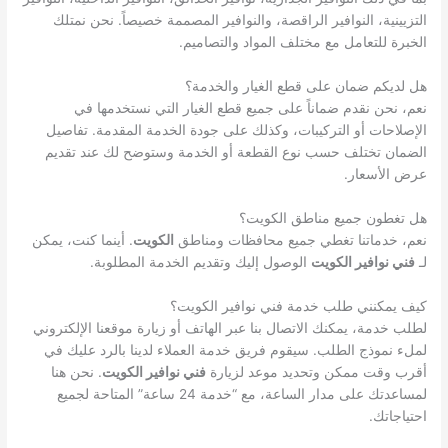
التزيينية، النوافير الراقصة، والنوافير المصممة خصيصاً. نحن نمتلك
الخبرة للتعامل مع مختلف المواد والتصاميم.
هل لديكم ضمان على قطع الغيار والخدمة؟
نعم، نحن نقدم ضماناً على جميع قطع الغيار التي نستخدمها في
الإصلاحات أو التركيبات، وكذلك على جودة الخدمة المقدمة. تفاصيل
الضمان تختلف حسب نوع القطعة أو الخدمة وستوضح لك عند تقديم
عرض الأسعار.
هل تغطون جميع مناطق الكويت؟
نعم، خدماتنا تغطي جميع محافظات ومناطق
الكويت
. أينما كنت، يمكن
لـ
فني نوافير الكويت
الوصول إليك وتقديم الخدمة المطلوبة.
كيف يمكنني طلب خدمة فني نوافير الكويت؟
لطلب خدمة، يمكنك الاتصال بنا عبر الهاتف أو زيارة موقعنا الإلكتروني
لملء نموذج الطلب. سيقوم فريق خدمة العملاء لدينا بالرد عليك في
أقرب وقت ممكن وتحديد موعد لزيارة
فني نوافير الكويت
. نحن هنا
لمساعدتك على مدار الساعة، مع “خدمة 24 ساعة” المتاحة لجميع
احتياجاتك.