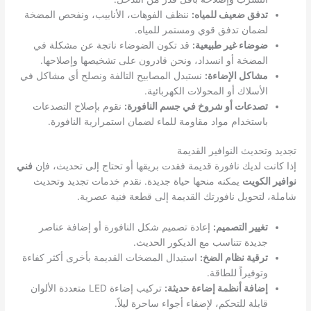
تدفق ضعيف للمياه:
ننظف الفوهات، الأنابيب، ونفحص المضخة
لضمان تدفق قوي ومستمر للمياه.
ضوضاء غير طبيعية:
قد تكون الضوضاء ناتجة عن مشكلة في
المضخة أو انسداد، ونحن قادرون على تشخيصها وإصلاحها.
مشاكل الإضاءة:
نستبدل المصابيح التالفة ونصلح أي مشاكل في
الأسلاك أو المحولات الكهربائية.
تصدعات أو شروخ في جسم النافورة:
نقوم بإصلاح التصدعات
باستخدام مواد مقاومة للماء لضمان استمرارية النافورة.
تجديد وتحديث النوافير القديمة
إذا كانت لديك نافورة قديمة فقدت بريقها أو تحتاج إلى تحديث، فإن
فني
نوافير الكويت
يمكنه منحها حياة جديدة. نقدم خدمات تجديد وتحديث
شاملة، لتحويل نافورتك القديمة إلى قطعة فنية عصرية.
تغيير التصميم:
إعادة تصميم شكل النافورة أو إضافة عناصر
جديدة تتناسب مع الديكور الحديث.
ترقية نظام الضخ:
استبدال المضخات القديمة بأخرى أكثر كفاءة
وتوفيراً للطاقة.
إضافة أنظمة إضاءة حديثة:
تركيب إضاءة LED متعددة الألوان
قابلة للتحكم، لإضفاء أجواء ساحرة ليلاً.