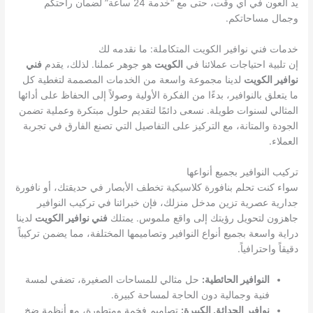
يد العون في أي وقت، حتى مع “خدمة 24 ساعة” لضمان راحتكم
وجمال مساحاتكم.
خدمات فني نوافير الكويت المتكاملة: ما نقدمه لك
إن تلبية احتياجات عملائنا في
الكويت
هو جوهر عملنا. لذلك، يقدم
فني
نوافير الكويت
لدينا مجموعة واسعة من الخدمات المصممة لتغطية كل
ما يتعلق بالنوافير، بدءًا من الفكرة الأولية وصولاً إلى الحفاظ على أدائها
المثالي لسنوات طويلة. نسعى دائمًا لتقديم حلول مبتكرة وعملية تضمن
الجودة والمتانة، مع التركيز على التفاصيل التي تصنع الفارق في تجربة
العملاء.
تركيب النوافير بجميع أنواعها
سواء كنت تحلم بنافورة كلاسيكية تخطف الأبصار في حديقتك، أو نافورة
جدارية عصرية تزين مدخل منزلك، فإن خبرائنا في تركيب النوافير
جاهزون لتحويل رؤيتك إلى واقع ملموس. يمتلك
فني نوافير الكويت
لدينا
دراية واسعة بجميع أنواع النوافير وتصاميمها المختلفة، مما يضمن تركيباً
دقيقاً واحترافياً.
النوافير الحائطية:
حل مثالي للمساحات الصغيرة، تضفي لمسة
فنية وجمالية دون الحاجة لمساحة كبيرة.
نوافير الحدائق الكبيرة:
تصاميم فخمة ومتطورة، مع أنظمة ضخ