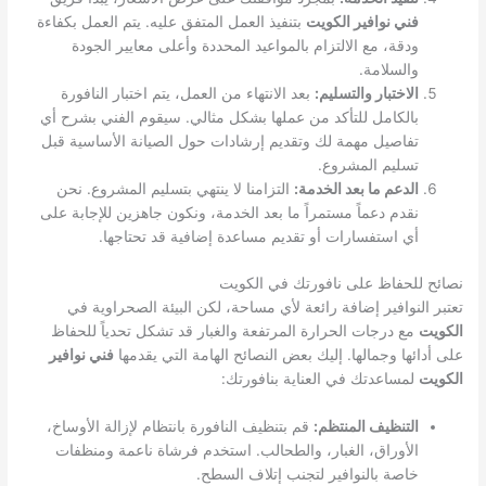
فني نوافير الكويت
بتنفيذ العمل المتفق عليه. يتم العمل بكفاءة
ودقة، مع الالتزام بالمواعيد المحددة وأعلى معايير الجودة
والسلامة.
الاختبار والتسليم:
بعد الانتهاء من العمل، يتم اختبار النافورة
بالكامل للتأكد من عملها بشكل مثالي. سيقوم الفني بشرح أي
تفاصيل مهمة لك وتقديم إرشادات حول الصيانة الأساسية قبل
تسليم المشروع.
الدعم ما بعد الخدمة:
التزامنا لا ينتهي بتسليم المشروع. نحن
نقدم دعماً مستمراً ما بعد الخدمة، ونكون جاهزين للإجابة على
أي استفسارات أو تقديم مساعدة إضافية قد تحتاجها.
نصائح للحفاظ على نافورتك في الكويت
تعتبر النوافير إضافة رائعة لأي مساحة، لكن البيئة الصحراوية في
الكويت
مع درجات الحرارة المرتفعة والغبار قد تشكل تحدياً للحفاظ
على أدائها وجمالها. إليك بعض النصائح الهامة التي يقدمها
فني نوافير
الكويت
لمساعدتك في العناية بنافورتك:
التنظيف المنتظم:
قم بتنظيف النافورة بانتظام لإزالة الأوساخ،
الأوراق، الغبار، والطحالب. استخدم فرشاة ناعمة ومنظفات
خاصة بالنوافير لتجنب إتلاف السطح.