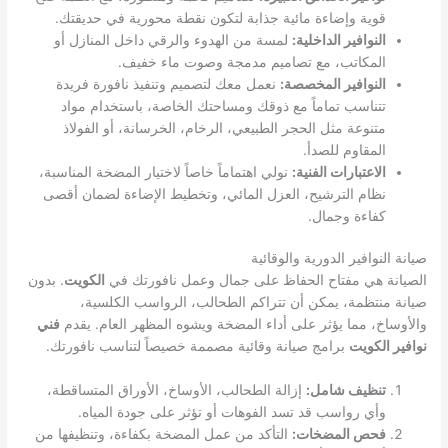
قوية وإضاءة مائية جذابة لتكون نقطة محورية في حديقتك.
النوافير الداخلية:
لمسة من الهدوء والرقي داخل المنازل أو
المكاتب، مع تصاميم مدمجة وصوت ماء خفيف.
النوافير المخصصة:
نعمل معك لتصميم وتنفيذ نافورة فريدة
تتناسب تماماً مع ذوقك ومساحتك الخاصة، باستخدام مواد
متنوعة مثل الحجر الطبيعي، الرخام، الخرسانة، أو الفولاذ
المقاوم للصدأ.
الاعتبارات الفنية:
نولي اهتماماً خاصاً لاختيار المضخة المناسبة،
نظام الترشيح، العزل المائي، وتخطيط الإضاءة لضمان أقصى
كفاءة وجمال.
صيانة النوافير الدورية والوقائية
الصيانة هي مفتاح الحفاظ على جمال وعمل نافورتك في
الكويت
. بدون
صيانة منتظمة، يمكن أن تتراكم الطحالب، الرواسب الكلسية،
والأوساخ، مما يؤثر على أداء المضخة ويشوه المظهر العام. يقدم
فني
نوافير الكويت
برامج صيانة وقائية مصممة خصيصاً لتناسب نافورتك.
تنظيف شامل:
إزالة الطحالب، الأوساخ، الأوراق المتساقطة،
وأي رواسب قد تسد الفوهات أو تؤثر على جودة المياه.
فحص المضخات:
التأكد من عمل المضخة بكفاءة، وتنظيفها من