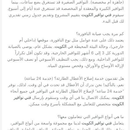
(جاهزة أم مخصصة). النوافير الصغيرة قد تستغرق بضع ساعات، بينما
النوافير الكبيرة والمعقدة أو المخصصة قد تستغرق عدة أيام إلى أسبوع.
سيقوم
فني نوافير الكويت
بتقييم المشروع وتقديم جدول زمني تقديري
لك قبل البدء.
كم مرة يجب صيانة النافورة؟
يعتمد ذلك على عدة عوامل مثل نوع النافورة، موقعها (داخلي أم
خارجي)، وحالة البيئة المحيطة في
الكويت
. بشكل عام، يوصى بالصيانة
الدورية كل 3 إلى 6 أشهر للنوافير الخارجية، وقد تكون أقل تكراراً
للنوافير الداخلية. ومع ذلك، يجب التنظيف الأسبوعي أو نصف الأسبوعي
لإزالة الأوساخ والأوراق، وفحص مستوى المياه.
هل تقدمون خدمة إصلاح الأعطال الطارئة؟ (خدمة 24 ساعة)
نعم، بالتأكيد! نحن ندرك أن الأعطال قد تحدث في أي وقت. لذلك، نوفر
“خدمة 24 ساعة” لإصلاح الأعطال الطارئة في النوافير في جميع أنحاء
الكويت
. يمكنك الاتصال بنا في أي وقت وسنقوم بإرسال
فني نوافير
الكويت
متخصص للتعامل مع المشكلة بأسرع وقت ممكن.
ما هي أنواع النوافير التي تتعاملون معها؟
يتعامل
فني نوافير الكويت
لدينا مع مجموعة واسعة من أنواع النوافير،
بما في ذلك النوافير الجدارية، نوافير الحدائق، النوافير الداخلية، النوافير