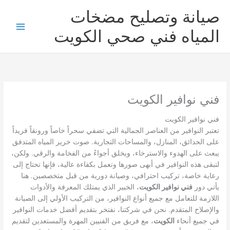
خطي
صيانة وتصليح مضخات
لى
لمحتوى
المياه فني صحي الكويت
فني نوافير الكويت
فني نوافير الكويت
تعتبر النوافير من العناصر الجمالية التي تضفي سحراً خاصاً ورونقاً فريداً
على الحدائق، المنازل، والمساحات التجارية. صوت خرير المياه المتدفق
يبعث على الهدوء والاسترخاء، ويخلق أجواءً من الفخامة والرقي. ولكن،
لتبقى هذه النوافير في أبهى صورها وتعمل بكفاءة عالية، فإنها تحتاج إلى
رعاية خاصة، تركيب احترافي، وصيانة دورية من قبل متخصصين. هنا
يأتي دور
فني نوافير الكويت
، الخبير الذي يمتلك المعرفة والأدوات
اللازمة للتعامل مع جميع أنواع النوافير، من التركيب الأولي إلى الصيانة
والإصلاح المتقدم. نحن في شركتنا، نفتخر بتقديم أفضل خدمات النوافير
في جميع أنحاء
الكويت
، مع فريق من الفنيين المهرة والمستعدين لتقديم