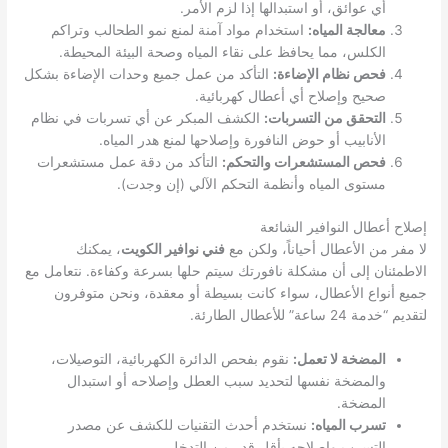
أي عوائق، أو استبدالها إذا لزم الأمر.
معالجة المياه:
استخدام مواد آمنة لمنع نمو الطحالب وتراكم
الكلس، مما يحافظ على نقاء المياه وصحة البيئة المحيطة.
فحص نظام الإضاءة:
التأكد من عمل جميع وحدات الإضاءة بشكل
صحيح وإصلاح أي أعطال كهربائية.
التحقق من التسربات:
الكشف المبكر عن أي تسربات في نظام
الأنابيب أو حوض النافورة وإصلاحها لمنع هدر المياه.
فحص المستشعرات والتحكم:
التأكد من دقة عمل مستشعرات
مستوى المياه وأنظمة التحكم الآلي (إن وجدت).
إصلاح أعطال النوافير الشائعة
لا مفر من الأعطال أحياناً، ولكن مع
فني نوافير الكويت
، يمكنك
الاطمئنان إلى أن مشكلة نافورتك سيتم حلها بسرعة وكفاءة. نتعامل مع
جميع أنواع الأعطال، سواء كانت بسيطة أو معقدة، ونحن متوفرون
لتقديم “خدمة 24 ساعة” للأعطال الطارئة.
المضخة لا تعمل:
نقوم بفحص الدائرة الكهربائية، التوصيلات،
والمضخة نفسها لتحديد سبب العطل وإصلاحه أو استبدال
المضخة.
تسرب المياه:
نستخدم أحدث التقنيات للكشف عن مصدر
التسرب وإصلاحه بأقل قدر من التدخل.