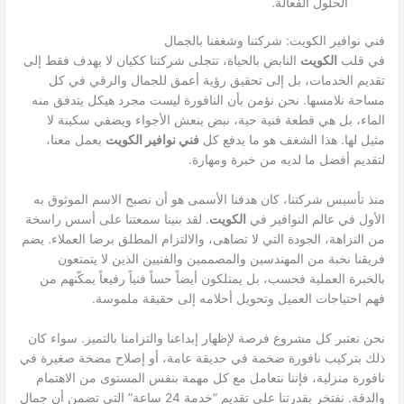
الحلول الفعالة.
فني نوافير الكويت: شركتنا وشغفنا بالجمال
في قلب
الكويت
النابض بالحياة، تتجلى شركتنا ككيان لا يهدف فقط إلى
تقديم الخدمات، بل إلى تحقيق رؤية أعمق للجمال والرقي في كل
مساحة نلامسها. نحن نؤمن بأن النافورة ليست مجرد هيكل يتدفق منه
الماء، بل هي قطعة فنية حية، نبض ينعش الأجواء ويضفي سكينة لا
مثيل لها. هذا الشغف هو ما يدفع كل
فني نوافير الكويت
يعمل معنا،
لتقديم أفضل ما لديه من خبرة ومهارة.
منذ تأسيس شركتنا، كان هدفنا الأسمى هو أن نصبح الاسم الموثوق به
الأول في عالم النوافير في
الكويت
. لقد بنينا سمعتنا على أسس راسخة
من النزاهة، الجودة التي لا تضاهى، والالتزام المطلق برضا العملاء. يضم
فريقنا نخبة من المهندسين والمصممين والفنيين الذين لا يتمتعون
بالخبرة العملية فحسب، بل يمتلكون أيضاً حساً فنياً رفيعاً يمكّنهم من
فهم احتياجات العميل وتحويل أحلامه إلى حقيقة ملموسة.
نحن نعتبر كل مشروع فرصة لإظهار إبداعنا والتزامنا بالتميز. سواء كان
ذلك بتركيب نافورة ضخمة في حديقة عامة، أو إصلاح مضخة صغيرة في
نافورة منزلية، فإننا نتعامل مع كل مهمة بنفس المستوى من الاهتمام
والدقة. نفتخر بقدرتنا على تقديم “خدمة 24 ساعة” التي تضمن أن جمال