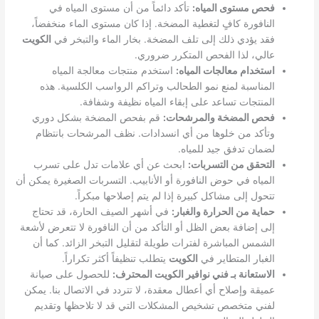
فحص مستوى المياه:
تأكد دائماً من أن مستوى المياه في
النافورة كافٍ لتغطية المضخة. إذا كان مستوى الماء منخفضاً،
فقد يؤدي ذلك إلى تلف المضخة. بخار الماء والتبخر في
الكويت
عالي، لذا الفحص المتكرر ضروري.
استخدام معالجات المياه:
استخدم منتجات معالجة المياه
المناسبة لمنع نمو الطحالب وتراكم الرواسب الكلسية. هذه
المنتجات تساعد على إبقاء المياه نظيفة وشفافة.
فحص المضخة والمرشحات:
قم بفحص المضخة بشكل دوري
وتأكد من خلوها من أي انسدادات. نظف المرشحات بانتظام
لضمان تدفق جيد للمياه.
التحقق من التسربات:
ابحث عن أي علامات تدل على تسرب
المياه في حوض النافورة أو الأنابيب. التسربات الصغيرة يمكن أن
تتحول إلى مشاكل كبيرة إذا لم يتم إصلاحها مبكراً.
حماية من الحرارة والغبار:
في أشهر الصيف الحارة، قد تحتاج
إلى إضافة بعض الظل أو التأكد من أن النافورة لا تتعرض لأشعة
الشمس المباشرة لفترات طويلة لتقليل التبخر الزائد. كما أن
الغبار المتطاير في
الكويت
يتطلب تنظيفاً أكثر تكراراً.
الاستعانة بـ فني نوافير الكويت المحترف:
للحصول على صيانة
عميقة وإصلاح أي أعطال معقدة، لا تتردد في الاتصال بنا. يمكن
لفني متخصص تشخيص المشكلات التي قد لا تلاحظها وتقديم