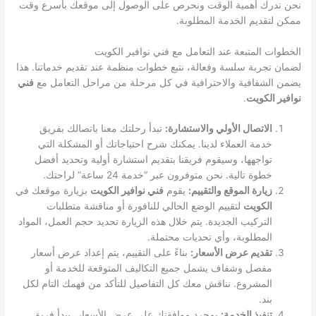
نحن ندرك أهمية الوقت ونحرص على الوصول إلى موقعك بأسرع وقت
ممكن لتقديم الخدمة المطلوبة.
الخطوات المتبعة عند التعامل مع فني نوافير الكويت
لضمان تجربة سلسة وفعالة، نتبع خطوات منظمة عند تقديم خدماتنا. هذا
يضمن الشفافية والاحترافية في كل مرحلة من مراحل التعامل مع
فني
نوافير الكويت
.
الاتصال الأولي والاستشارة:
تبدأ رحلتك معنا باتصالك بفريق
خدمة العملاء لدينا. يمكنك شرح احتياجاتك أو المشكلة التي
تواجهها، وسيقوم فريقنا بتقديم استشارة أولية وتحديد أفضل
خطوة تالية. نحن متوفرون عبر “خدمة 24 ساعة” لراحتك.
زيارة الموقع والتقييم:
يقوم
فني نوافير الكويت
بزيارة موقعك في
الكويت
لتقييم الوضع الحالي للنافورة أو مناقشة متطلبات
التركيب الجديدة. يتم خلال هذه الزيارة تحديد حجم العمل، المواد
المطلوبة، وأي تحديات محتملة.
تقديم عرض الأسعار:
بناءً على التقييم، يتم إعداد عرض أسعار
مفصل وشفاف يشمل جميع التكاليف المتوقعة للخدمة أو
المشروع. نناقش معك كل التفاصيل للتأكد من فهمك التام لكل
بند.
تنفيذ الخدمة:
بمجرد موافقتك على عرض الأسعار، يبدأ فريق