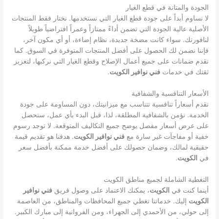
الجودة والمتانة في قطع الغيار
لا نساوم أبداً على جودة قطع الغيار التي نستخدمها. نختار فقط المنتجات
الأصلية عالية الجودة التي تضمن أداءً ممتازاً وعمراً افتراضياً طويلاً
لنافورتك. سواء كانت مضخة جديدة، نظام إضاءة، أو أي مكون آخر،
فإننا نضمن لك الحصول على أفضل المنتجات المتوفرة في السوق. كما
نقدم ضمانات على جميع أعمال الإصلاح وقطع الغيار التي نركبها، لتعزيز
ثقتك في خدمات
فني نوافير الكويت
.
الأسعار التنافسية والشفافية
نقدم أسعاراً تنافسية تتناسب مع ميزانيتك، دون المساومة على جودة
الخدمة. نؤمن بالشفافية المطلقة، لذا، قبل البدء بأي عمل، ستحصل
على عرض أسعار مفصل يوضح جميع التكاليف المتوقعة. لا توجد رسوم
خفية أو مفاجآت غير سارة مع
فني نوافير الكويت
. هدفنا هو تقديم قيمة
حقيقية لمالك، وضمان حصولك على أفضل خدمة ممكنة بأفضل سعر
في
الكويت
.
التغطية الشاملة لجميع مناطق الكويت
أينما كنت في
الكويت
، يمكنك الاعتماد على وصول فريق
فني نوافير
الكويت
إليك. خدماتنا تغطي جميع المحافظات والمناطق، من العاصمة
إلى حولي، من الأحمدي إلى الجهراء، ومن الفروانية إلى مبارك الكبير.