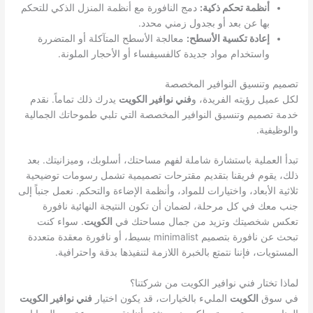
أنظمة تحكم ذكية:
دمج النافورة مع أنظمة المنزل الذكي للتحكم
بها عن بعد أو بجدول زمني محدد.
إعادة تكسية الأسطح:
معالجة الأسطح المتآكلة أو المتضررة
واستخدام مواد جديدة كالفسيفساء أو الأحجار الملونة.
تصميم وتنسيق النوافير المخصصة
لكل عميل رؤيته الفريدة، و
فني نوافير الكويت
يدرك ذلك تماماً. نقدم
خدمة تصميم وتنسيق النوافير المخصصة التي تلبي طموحاتك الجمالية
والوظيفية.
تبدأ العملية باستشارة شاملة لفهم مساحتك، أسلوبك، وميزانيتك. بعد
ذلك، يقوم فريقنا بتقديم مقترحات تصميمية تشمل رسومات توضيحية
ثلاثية الأبعاد، واختيارات للمواد، وأنظمة الإضاءة والتحكم. نعمل جنباً إلى
جنب معك في كل مرحلة، لضمان أن تكون النتيجة النهائية نافورة
تعكس شخصيتك وتزيد من جمال مساحتك في
الكويت
. سواء كنت
تبحث عن نافورة بتصميم minimalist بسيط، أو نافورة معقدة متعددة
المستويات، فإننا نتمتع بالخبرة اللازمة لتنفيذها بدقة واحترافية.
لماذا تختار فني نوافير الكويت من شركتنا؟
في سوق
الكويت
المليء بالخيارات، قد يكون اختيار
فني نوافير الكويت