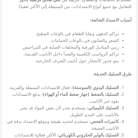
للتعامل مع جميع أنواع الانسدادات، من البسيطة إلى الأكثر تعقيدًا.
أسباب الانسداد الشائعة:
تراكم الدهون وبقايا الطعام في بالوعات المطبخ.
الشعر والصابون في بالوعات الحمامات.
رمي المناديل الورقية والمخلفات الصلبة في المراحيض.
تراكم الرواسب الكلسية والصدأ داخل الأنابيب القديمة.
نمو جذور الأشجار حول أنابيب الصرف الخارجية.
طرق التسليك الحديثة:
التسليك اليدوي (السوستة):
فعال للانسدادات البسيطة والقريبة.
التسليك بالضغط (جهاز ضغط الماء أو الهواء):
يدفع الانسدادات
بقوة عبر الأنابيب.
التسليك الكيميائي:
يستخدم بحذر لأن بعض المواد قد تضر
بالأنابيب على المدى الطويل.
كاميرات الفحص:
تستخدم لتحديد طبيعة وموقع الانسداد بدقة في
الأنابيب العميقة.
التسليك بالواير الحلزوني الكهربائي:
الأكثر فعالية للانسدادات