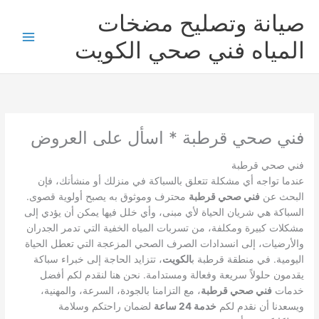
خطي
صيانة وتصليح مضخات
لى
لمحتوى
المياه فني صحي الكويت
فني صحي قرطبة * اسأل على العروض
فني صحي قرطبة
عندما تواجه أي مشكلة تتعلق بالسباكة في منزلك أو منشأتك، فإن
البحث عن
فني صحي قرطبة
محترف وموثوق به يصبح أولوية قصوى.
السباكة هي شريان الحياة لأي مبنى، وأي خلل فيها يمكن أن يؤدي إلى
مشكلات كبيرة ومكلفة، من تسربات المياه الخفية التي تدمر الجدران
والأرضيات، إلى انسدادات الصرف الصحي المزعجة التي تعطل الحياة
اليومية. في منطقة قرطبة ب
الكويت
، تتزايد الحاجة إلى خبراء سباكة
يقدمون حلولاً سريعة وفعالة ومستدامة. نحن هنا لنقدم لكم أفضل
خدمات
فني صحي قرطبة
، مع التزامنا بالجودة، السرعة، والمهنية،
ويسعدنا أن نقدم لكم
خدمة 24 ساعة
لضمان راحتكم وسلامة