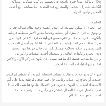
ج10: بالتأكيد. لدينا خبرة واسعة في تصميم وتركيب شبكات السباكة
الكاملة للمنازل الجديدة والمشاريع قيد التجديد، بما يتماشى مع أحدث
المعايير وأجود المواد.
الخاتمة
في الختام، لا يمكن المبالغة في تقدير أهمية وجود نظام سباكة فعال
وموثوق به في أي منزل أو منشأة. وعندما يتعلق الأمر بمنطقة قرطبة
ب
الكويت
، فإن الحاجة إلى
فني صحي قرطبة
محترف لا غنى عنها. نحن
ندرك تمامًا حجم المسؤولية الملقاة على عاتقنا لتقديم أفضل الخدمات
التي تضمن راحتكم وسلامة ممتلكاتكم. من خلال فريقنا من الفنيين
ذوي الخبرة والكفاءة العالية، واستخدام أحدث التقنيات والأدوات،
والتزامنا بتقديم
خدمة 24 ساعة
، نسعى لأن نكون خياركم الأول والأكثر
ثقة لجميع احتياجات السباكة لديكم.
سواء كنت تواجه حالة طارئة تتطلب استجابة فورية، أو تخطط لتركيبات
جديدة، أو تحتاج إلى صيانة وقائية، فإن
فني صحي قرطبة
لدينا على أتم
الاستعداد لتقديم يد العون. لا تتردد في الاتصال بنا، ودعنا نثبت لك لماذا
نحن الأفضل في هذا المجال. ثقتكم هي رأس مالنا، وتقديم خدمة
استثنائية هو هدفنا الدائم.