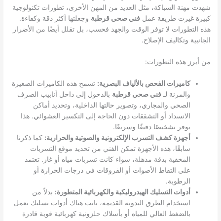
شهدت مهنة السباكة، مثل العديد من المهن الأخرى، تطورات تكنولوجية
كبيرة غيرت طريقة عمل
فني صحي قرطبة
وجعلتها أكثر دقة وكفاءة.
هذه التطورات لا توفر الوقت والجهد فحسب، بل تقلل أيضًا من الأضرار
الجانبية وتكاليف الإصلاح.
من أبرز هذه التطورات:
كاميرات الفحص بالألياف البصرية:
تسمح هذه الكاميرات الصغيرة
والمرنة لـ
فني صحي قرطبة
بالدخول إلى داخل أنابيب الصرف
الصحي والمجاري، وتصوير حالتها الداخلية، وتحديد أماكن
الانسداد أو التشققات دون الحاجة إلى التكسير العشوائي. هذا
يوفر تشخيصًا دقيقًا وسريعًا.
أجهزة كشف التسرب الإلكترونية والصوتية والحرارية:
كما ذكرنا
سابقًا، هذه الأجهزة تمكن الفني من تحديد موقع التسربات
المخفية بدقة مذهلة، سواء كانت تسربات مياه أو غاز. تعتمد
على التقاط الأصوات أو الفروقات في درجات الحرارة أو
الرطوبة.
أدوات التسليك الهيدروليكية والكهربائية المتطورة:
بدلاً من
استخدام الطرق اليدوية القديمة، باتت هناك أدوات تسليك تعمل
بالضغط العالي للمياه أو بأسلاك حلزونية كهربائية قوية قادرة