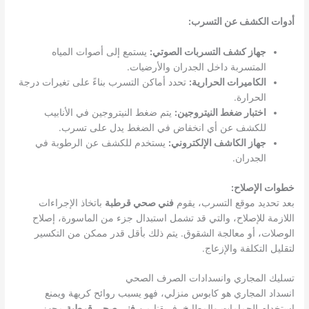
أدوات الكشف عن التسرب:
جهاز كشف التسربات الصوتي:
يستمع إلى أصوات المياه
المتسربة داخل الجدران والأرضيات.
الكاميرات الحرارية:
تحدد أماكن التسرب بناءً على تغيرات درجة
الحرارة.
اختبار ضغط النيتروجين:
يتم ضغط النيتروجين في الأنابيب
للكشف عن أي انخفاض في الضغط يدل على تسرب.
جهاز الكاشف الإلكتروني:
يستخدم للكشف عن الرطوبة في
الجدران.
خطوات الإصلاح:
بعد تحديد موقع التسرب، يقوم
فني صحي قرطبة
باتخاذ الإجراءات
اللازمة للإصلاح، والتي قد تشمل استبدال جزء من الماسورة، إصلاح
الوصلات، أو معالجة الشقوق. يتم ذلك بأقل قدر ممكن من التكسير
لتقليل التكلفة والإزعاج.
تسليك المجاري وانسدادات الصرف الصحي
انسداد المجاري هو كابوس منزلي، فهو يسبب روائح كريهة ويمنع
استخدام الحمامات والمطابخ. فريقنا من
فني صحي قرطبة
مجهز