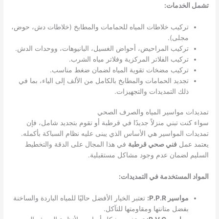
تشمل الخدمات:
تركيب خلاطات المياه للحمامات والمطابخ (خلاطات دش، حوض،
مجلى).
تركيب المراحيض، أحواض الغسيل، البانيوهات، ووحدات الدش.
تركيب الفلاتر المركزية وفلاتر مياه الشرب.
تركيب مضخات تقوية المياه لضمان ضغط مناسب.
تجديد الحمامات والمطابخ بالكامل من الألف إلى الياء، بما في
ذلك التمديدات والتجهيزات.
تمديدات مواسير المياه والصرف الصحي
سواء كنت تبني منزلاً جديدًا في قرطبة أو تقوم بتجديد شامل، فإن
تمديدات المواسير هي الأساس الذي يبنى عليه نظام السباكة بأكمله.
يعتمد عمل
فني صحي قرطبة
في هذا المجال على الدقة والتخطيط
السليم لضمان عدم وجود مشاكل مستقبلية.
المواد المستخدمة في التمديدات:
مواسير P.P.R:
تعتبر الخيار الأفضل حاليًا للمياه الباردة والساخنة
بفضل متانتها ومقاومتها للتآكل.