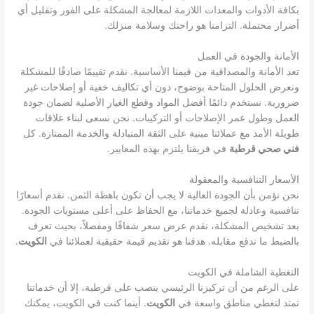
بكافة الأدوات والمعدات اللازمة لمعالجة المشكلة على الفور وتقليل أي
أضرار محتملة. التزامنا هو راحتك وسلامة منزلك.
الأمانة والجودة في العمل
تعد الأمانة والمصداقية من قيمنا الأساسية. نقدم تقييمًا صادقًا للمشكلة
ونعرض الحلول المتاحة بوضوح، دون أي تكاليف خفية أو إصلاحات غير
ضرورية. نستخدم دائمًا أفضل المواد وقطع الغيار الأصلية لضمان جودة
العمل وطول عمر الإصلاحات أو التركيبات. نحن نسعى لبناء علاقات
طويلة الأمد مع عملائنا مبنية على الثقة المتبادلة والخدمة الممتازة. كل
فني صحي قرطبة
في فريقنا يلتزم بهذه المعايير.
الأسعار التنافسية والمعقولة
نحن نؤمن بأن الجودة العالية لا يجب أن تكون باهظة الثمن. نقدم أسعارًا
تنافسية وعادلة لجميع خدماتنا، مع الحفاظ على أعلى مستويات الجودة.
بعد تشخيص المشكلة، نقدم عرض سعر شفافًا ومفصلاً، بحيث تعرف
بالضبط ما تدفع مقابله. هدفنا هو تقديم قيمة حقيقية لعملائنا في
الكويت
.
التغطية الشاملة في الكويت
على الرغم من أن تركيزنا الرئيسي ينصب على قرطبة، إلا أن خدماتنا
تمتد لتغطي مناطق واسعة في
الكويت
. أينما كنت في الكويت، يمكنك