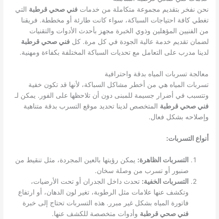
نحن نفخر بتقديم مجموعة متكاملة من خدمات
فني صحي قرطبة
التي
تغطي كافة احتياجات السباكة، سواء كانت طارئة أو مخططة. فريقنا
من الفنيين المؤهلين وذوي الخبرة مجهز بأحدث الأدوات والتقنيات
لضمان تقديم خدمة عالية الجودة في كل مرة. كل
فني صحي قرطبة
لدينا مدرب على التعامل مع تحديات السباكة المختلفة بكفاءة ومهنية.
معالجة تسربات المياه بدقة واحترافية
تسربات المياه هي من أخطر مشاكل السباكة، لأنها قد تكون خفية
وتتسبب في أضرار جسيمة للمبنى دون أن تلاحظها على الفور. يمكن لـ
فني صحي قرطبة
المتخصص لدينا تحديد موقع التسرب بدقة متناهية
وإصلاحه بشكل فعال.
أنواع التسربات:
التسربات الظاهرة:
يمكن رؤيتها بالعين المجردة، مثل تنقيط من
صنبور أو تسرب من وصلة سخان.
التسربات الخفية:
تحدث داخل الجدران أو تحت الأرضيات،
وتكشف عنها علامات مثل الرطوبة، تغير لون الدهان، أو ارتفاع
فاتورة المياه بشكل غير مبرر. هذه التسربات تحتاج إلى خبرة
فني صحي قرطبة
وأدوات متخصصة للكشف عنها.