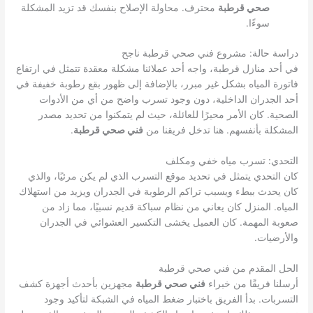
صحي قرطبة
محترف. محاولة الإصلاح بنفسك قد تزيد المشكلة
سوءًا.
دراسة حالة: مشروع فني صحي قرطبة ناجح
في أحد منازل قرطبة، واجه أحد عملائنا مشكلة معقدة تتمثل في ارتفاع
فاتورة المياه بشكل غير مبرر، بالإضافة إلى ظهور بقع رطوبة خفيفة في
أحد الجدران الداخلية، دون وجود تسرب واضح من أي من الأدوات
الصحية. كان الأمر محيرًا للعائلة، حيث لم يتمكنوا من تحديد مصدر
المشكلة بأنفسهم. هنا تدخل فريقنا من
فني صحي قرطبة
.
التحدي: تسرب مياه خفي ومكلف
كان التحدي يتمثل في تحديد موقع التسرب الذي لم يكن مرئيًا، والذي
كان يحدث ببطء ويسبب تراكم الرطوبة في الجدران ويزيد من استهلاك
المياه. المنزل كان يعاني من نظام سباكة قديم نسبيًا، مما زاد من
صعوبة المهمة. كان العميل يخشى التكسير العشوائي في الجدران
والأرضيات.
الحل المقدم من فني صحي قرطبة
أرسلنا فريقًا من خبراء
فني صحي قرطبة
مجهزين بأحدث أجهزة كشف
التسربات. بدأ الفريق باختبار ضغط المياه في الشبكة لتأكيد وجود