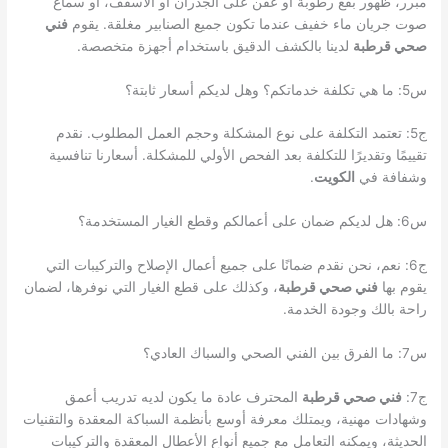
مبرر، ظهور بقع رطوبة أو عفن على الجدران أو الأسقف، أو سماع
صوت جريان ماء خفيف عندما تكون جميع الصنابير مغلقة. يقوم
فني
صحي قرطبة
لدينا بالكشف الدقيق باستخدام أجهزة متخصصة.
س5: ما هي تكلفة خدماتكم؟ وهل لديكم أسعار ثابتة؟
ج5: تعتمد التكلفة على نوع المشكلة وحجم العمل المطلوب. نقدم
تقييمًا وتقديرًا للتكلفة بعد الفحص الأولي للمشكلة. أسعارنا تنافسية
وشفافة في
الكويت
.
س6: هل لديكم ضمان على أعمالكم وقطع الغيار المستخدمة؟
ج6: نعم، نحن نقدم ضمانًا على جميع أعمال الإصلاح والتركيبات التي
يقوم بها
فني صحي قرطبة
، وكذلك على قطع الغيار التي نوفرها، لضمان
راحة بالك وجودة الخدمة.
س7: ما الفرق بين الفني الصحي والسباك العادي؟
ج7:
فني صحي قرطبة
المحترف عادة ما يكون لديه تدريب أعمق
وشهادات مهنية، ويمتلك معرفة أوسع بأنظمة السباكة المعقدة والتقنيات
الحديثة، ويمكنه التعامل مع جميع أنواع الأعطال المعقدة والتركيبات