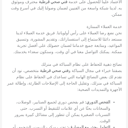
الاعتماد علينا للحصول على خدمة
فني صحي قرطبة
محترف وموثوق
به. لدينا شبكة واسعة من الفنيين لضمان وصولنا إليك في أسرع وقت
ممكن.
خدمة العملاء الممتازة
نحن نضع رضا العملاء على رأس أولوياتنا. فريق خدمة العملاء لدينا
مستعد دائمًا للاستماع إلى استفساراتك، وتقديم المشورة، وتنسيق
المواعيد، ومتابعة جميع خدماتنا لضمان حصولك على أفضل تجربة
ممكنة. يمكنك التواصل معنا في أي وقت، وسنكون سعداء بخدمتك.
نصائح ذهبية للحفاظ على نظام السباكة في منزلك
بصفتنا خبراء في مجال السباكة و
فني صحي قرطبة
متخصص، نود أن
نقدم لك بعض النصائح الهامة التي تساعدك في الحفاظ على نظام
السباكة في منزلك، وتقليل الحاجة إلى الإصلاحات الطارئة، وإطالة عمر
الأجهزة والتمديدات الصحية:
الفحص الدوري:
قم بفحص دوري لجميع الصنابير، الوصلات،
والسخانات بحثًا عن أي علامات للتنقيط أو التسرب. حتى
التسربات الصغيرة يمكن أن تتطور إلى مشاكل كبيرة بمرور
الوقت.
التعامل بحذر مع المصارف:
تجنب سكب الزيوت، الشحوم، أو