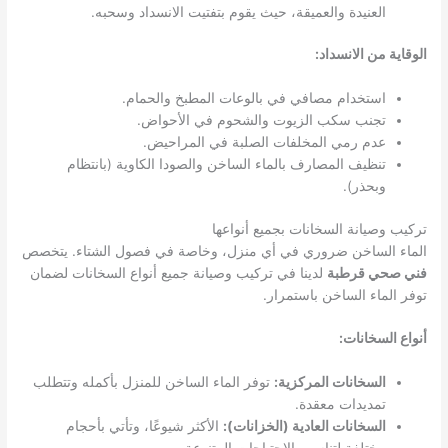
العنيدة والعميقة، حيث يقوم بتفتيت الانسداد وسحبه.
الوقاية من الانسداد:
استخدام مصافي في بالوعات المطبخ والحمام.
تجنب سكب الزيوت والشحوم في الأحواض.
عدم رمي المخلفات الصلبة في المراحيض.
تنظيف المصارف بالماء الساخن والصودا الكاوية (بانتظام
وبحذر).
تركيب وصيانة السخانات بجميع أنواعها
الماء الساخن ضروري في أي منزل، وخاصة في فصول الشتاء. يتخصص
فني صحي قرطبة
لدينا في تركيب وصيانة جميع أنواع السخانات لضمان
توفر الماء الساخن باستمرار.
أنواع السخانات:
السخانات المركزية:
توفر الماء الساخن للمنزل بأكمله وتتطلب
تمديدات معقدة.
السخانات العادية (الخزانات):
الأكثر شيوعًا، وتأتي بأحجام