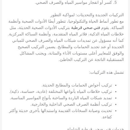
كسر أو انفجار مواسير المياه والصرف الصحي.
التركيبات الجديدة والتحديثات: لمواكبة التطور
مع تطور أنماط الحياة والتكنولوجيا، تتطور أيضًا الأدوات الصحية وأنظمة
السباكة. يقوم
فني صحي قرطبة
بتركيب الأدوات الصحية الحديثة، مثل
خلاطات المياه الذكية، فلاتر المياه المتقدمة، وأنظمة السباكة المركزية.
كما أنه مسؤول عن تمديدات شبكات المياه والصرف الصحي للمباني
الجديدة أو عند تجديد الحمامات والمطابخ. يضمن التركيب الصحيح
والوفق للمعايير أعلى مستويات الأداء والمتانة، ويجنب المشاكل
المستقبلية الناتجة عن التركيب الخاطئ.
تشمل هذه التركيبات:
تركيب أحواض الحمامات والمطابخ الحديثة.
تركيب خلاطات المياه بأنواعها المختلفة (عادية، حساسة، ذكية).
تمديد شبكات المياه الباردة والساخنة بأنواع المواسير المناسبة.
تركيب أنظمة الصرف الصحي الداخلية والخارجية.
تحديث وصيانة السخانات القديمة واستبدالها بأخرى حديثة وأكثر
كفاءة.
خدمات فني صحي قرطبة الشاملة