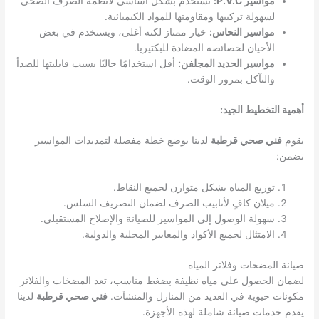
مواسير P.V.C:
تستخدم بشكل أساسي لأنظمة الصرف الصحي
لسهولة تركيبها ومقاومتها للمواد الكيميائية.
مواسير النحاس:
خيار ممتاز لكنه أغلى، ويستخدم في بعض
الأحيان لخصائصه المضادة للبكتيريا.
مواسير الحديد المجلفن:
أقل استخدامًا حاليًا بسبب قابليتها للصدأ
والتآكل بمرور الوقت.
أهمية التخطيط الجيد:
يقوم
فني صحي قرطبة
لدينا بوضع خطة مفصلة لتمديدات المواسير
تضمن:
توزيع المياه بشكل متوازن لجميع النقاط.
ميلان كافٍ لأنابيب الصرف لضمان التصريف السلس.
سهولة الوصول إلى المواسير للصيانة والإصلاح المستقبلي.
الامتثال لجميع الأكواد والمعايير المحلية والدولية.
صيانة المضخات وفلاتر المياه
لضمان الحصول على مياه نظيفة بضغط مناسب، تعد المضخات والفلاتر
مكونات حيوية في العديد من المنازل والمنشآت.
فني صحي قرطبة
لدينا
يقدم خدمات صيانة شاملة لهذه الأجهزة.