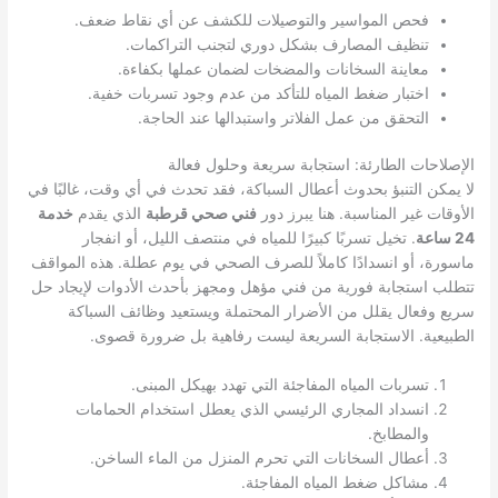
فحص المواسير والتوصيلات للكشف عن أي نقاط ضعف.
تنظيف المصارف بشكل دوري لتجنب التراكمات.
معاينة السخانات والمضخات لضمان عملها بكفاءة.
اختبار ضغط المياه للتأكد من عدم وجود تسربات خفية.
التحقق من عمل الفلاتر واستبدالها عند الحاجة.
الإصلاحات الطارئة: استجابة سريعة وحلول فعالة
لا يمكن التنبؤ بحدوث أعطال السباكة، فقد تحدث في أي وقت، غالبًا في
الأوقات غير المناسبة. هنا يبرز دور
فني صحي قرطبة
الذي يقدم
خدمة
24 ساعة
. تخيل تسربًا كبيرًا للمياه في منتصف الليل، أو انفجار
ماسورة، أو انسدادًا كاملاً للصرف الصحي في يوم عطلة. هذه المواقف
تتطلب استجابة فورية من فني مؤهل ومجهز بأحدث الأدوات لإيجاد حل
سريع وفعال يقلل من الأضرار المحتملة ويستعيد وظائف السباكة
الطبيعية. الاستجابة السريعة ليست رفاهية بل ضرورة قصوى.
تسربات المياه المفاجئة التي تهدد بهيكل المبنى.
انسداد المجاري الرئيسي الذي يعطل استخدام الحمامات
والمطابخ.
أعطال السخانات التي تحرم المنزل من الماء الساخن.
مشاكل ضغط المياه المفاجئة.