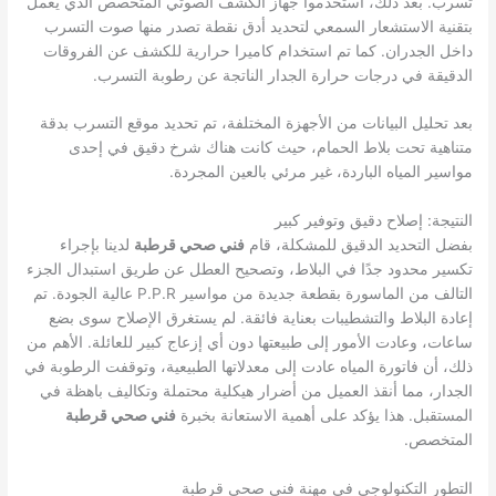
تسرب. بعد ذلك، استخدموا جهاز الكشف الصوتي المتخصص الذي يعمل
بتقنية الاستشعار السمعي لتحديد أدق نقطة تصدر منها صوت التسرب
داخل الجدران. كما تم استخدام كاميرا حرارية للكشف عن الفروقات
الدقيقة في درجات حرارة الجدار الناتجة عن رطوبة التسرب.
بعد تحليل البيانات من الأجهزة المختلفة، تم تحديد موقع التسرب بدقة
متناهية تحت بلاط الحمام، حيث كانت هناك شرخ دقيق في إحدى
مواسير المياه الباردة، غير مرئي بالعين المجردة.
النتيجة: إصلاح دقيق وتوفير كبير
بفضل التحديد الدقيق للمشكلة، قام
فني صحي قرطبة
لدينا بإجراء
تكسير محدود جدًا في البلاط، وتصحيح العطل عن طريق استبدال الجزء
التالف من الماسورة بقطعة جديدة من مواسير P.P.R عالية الجودة. تم
إعادة البلاط والتشطيبات بعناية فائقة. لم يستغرق الإصلاح سوى بضع
ساعات، وعادت الأمور إلى طبيعتها دون أي إزعاج كبير للعائلة. الأهم من
ذلك، أن فاتورة المياه عادت إلى معدلاتها الطبيعية، وتوقفت الرطوبة في
الجدار، مما أنقذ العميل من أضرار هيكلية محتملة وتكاليف باهظة في
المستقبل. هذا يؤكد على أهمية الاستعانة بخبرة
فني صحي قرطبة
المتخصص.
التطور التكنولوجي في مهنة فني صحي قرطبة