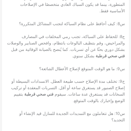
المتطورة، بينما قد يكون السباك العادي متخصصًا في الإصلاحات
الأساسية فقط.
س8: كيف أحافظ على نظام السباكة لتجنب المشاكل المتكررة؟
ج8: للحفاظ على السباكة، تجنب رمي المخلفات في المصارف
والمراحيض، وقم بتنظيف البالوعات بانتظام، وافحص الصنابير والوصلات
بشكل دوري بحثًا عن أي تسربات. كما يُنصح بالصيانة الوقائية من قبل
فني صحي قرطبة
بشكل سنوي.
س9: ما هو الوقت المتوقع لإصلاح الأعطال الشائعة؟
ج9: تختلف مدة الإصلاح حسب طبيعة العطل. الانسدادات البسيطة أو
إصلاح الصنبور قد يستغرق ساعة أو أقل. التسربات المعقدة أو تركيب
السخانات قد يستغرق عدة ساعات. سيقوم
فني صحي قرطبة
بتقييم
الوضع وإخبارك بالوقت المتوقع.
س10: هل تتعاملون مع التمديدات الجديدة للمنازل قيد الإنشاء أو
التجديد؟