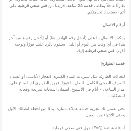
طارئًا عاجلاً يتطلب
خدمة 24 ساعة
. فريقنا من
فني صحي قرطبة
على
أتم الاستعداد لخدمتكم.
أرقام الاتصال:
يمكنك الاتصال بنا على [أدخل رقم الهاتف هنا] أو [أدخل رقم هاتف آخر
هنا] في أي وقت من اليوم أو الليل. سنقوم بالرد عليك فورًا وتوجيه
أقرب
فني صحي قرطبة
إليك.
خدمة الطوارئ:
للحالات الطارئة مثل تسربات المياه الكبيرة، انفجار الأنابيب، أو انسداد
الصرف الصحي الكامل، اتصل بنا فورًا. فريق الطوارئ لدينا متاح على
مدار الساعة، 7 أيام في الأسبوع، لضمان استجابة سريعة وفعالة
لمشكلتك.
نحن نضمن لك تجربة خدمة عملاء ممتازة، بدءًا من لحظة اتصالك الأول
وحتى الانتهاء من العمل.
أسئلة شائعة (FAQ) حول فني صحي قرطبة