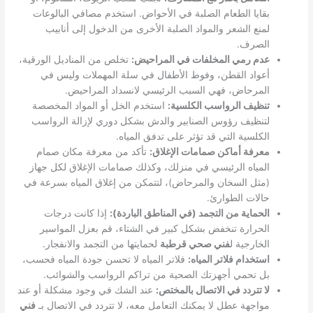
بقايا الطعام الصلبة في الأحواض. استخدم مصافي البالوعات
لمنع الشعر والمواد الصلبة الأخرى من الدخول إلى أنابيب
الصرف.
عدم رمي المخلفات في المراحيض:
تخلص من المناديل الورقية،
أعواد القطن، وفوط الأطفال في سلة المهملات وليس في
المرحاض، فهي السبب الرئيسي لانسداد المراحيض.
تنظيف الرواسب الكلسية:
استخدم الخل أو المواد المخصصة
لتنظيف رؤوس الصنابير والدش بشكل دوري لإزالة الرواسب
الكلسية التي قد تؤثر على تدفق المياه.
معرفة أماكن صمامات الإغلاق:
تأكد من معرفة مكان صمام
المياه الرئيسي في منزلك، وكذلك صمامات الإغلاق لكل جهاز
(مثل السخان والمرحاض)، لتتمكن من إغلاق المياه بسرعة في
حالات الطوارئ.
الحماية من التجمد (في المناطق الباردة):
إذا كانت درجات
الحرارة تنخفض بشكل كبير في الشتاء، قم بعزل المواسير
الخارجية ل
فني صحي قرطبة
لحمايتها من التجمد والانفجار.
استخدام فلاتر المياه:
فلاتر المياه لا تحسن جودة المياه فحسب،
بل تحمي أجهزتك الصحية من تراكم الرواسب والشوائب.
لا تتردد في الاتصال بالمختص:
عند الشك في وجود مشكلة أو عند
مواجهة عطل لا يمكنك التعامل معه، لا تتردد في الاتصال بـ
فني