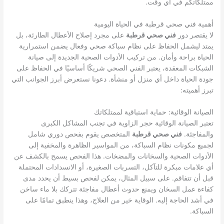
ممتلكاتكم في أي وقت.
أهمية فني صحي قرطبة في الحياة اليومية
لا يقتصر دور
فني صحي قرطبة
على مجرد إصلاح الأعطال الطارئة، بل
يمتد ليشمل الحفاظ على نظام سباكة صحي وفعال يضمن استمرارية
الحياة براحة وأمان. من تركيب الأدوات الصحية الجديدة إلى صيانة
الشبكات المعقدة، يعتبر الفني الصحي شريكًا أساسيًا في الحفاظ على
جودة الحياة داخل أي منزل أو منشأة. دعونا نستعرض أبرز الجوانب التي
تبرز أهميته:
الصيانة الوقائية: حماية استباقية لممتلكاتك
تعتبر الصيانة الوقائية حجر الزاوية في تجنب المشاكل الكبرى
والمفاجئة.
فني صحي قرطبة
المتخصص يقوم بفحص دوري شامل
لجميع مكونات نظام السباكة، من المواسير الظاهرة والمخفية إلى
الأدوات الصحية والسخانات والمضخات. هذا الفحص يسمح بالكشف عن
أي علامات مبكرة للتآكل، التسربات الصغيرة، أو الانسدادات المحتملة
قبل أن تتفاقم. على سبيل المثال، يمكن لفحص بسيط أن يحدد مدى
كفاءة عمل السخان ويمنع حدوث أعطال مفاجئة تتركك بلا ماء ساخن
في أشد الحاجة إليه. الوقاية خير من العلاج، وهذا ينطبق تمامًا على
السباكة.