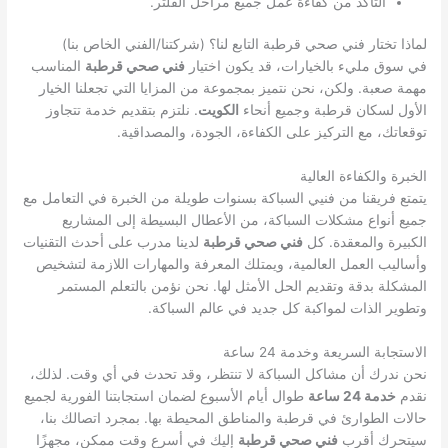
التأكد من كفاءة عمل جميع مراحل الفلتر.
لماذا تختار فني صحي قرطبة التابع لنا؟ (شركتنا/الفني الخاص بنا)
في سوق مليء بالخيارات، قد يكون اختيار
فني صحي قرطبة
المناسب
مهمة صعبة. ولكن، نحن نتميز بمجموعة من المزايا التي تجعلنا الخيار
الأول لسكان قرطبة وجميع أنحاء
الكويت
. نلتزم بتقديم خدمة تتجاوز
توقعاتك، مع التركيز على الكفاءة، الجودة، والمصداقية.
الخبرة والكفاءة العالية
يتمتع فريقنا من فنيي السباكة بسنوات طويلة من الخبرة في التعامل مع
جميع أنواع مشكلات السباكة، من الأعطال البسيطة إلى المشاريع
الكبيرة والمعقدة. كل
فني صحي قرطبة
لدينا مدرب على أحدث التقنيات
وأساليب العمل العالمية، ويمتلك المعرفة والمهارات اللازمة لتشخيص
المشكلة بدقة وتقديم الحل الأمثل لها. نحن نؤمن بالتعلم المستمر
وتطوير الذات لمواكبة كل جديد في عالم السباكة.
الاستجابة السريعة وخدمة 24 ساعة
نحن ندرك أن مشاكل السباكة لا تنتظر، وقد تحدث في أي وقت. لذلك،
نقدم
خدمة 24 ساعة
طوال أيام الأسبوع لضمان استجابتنا الفورية لجميع
حالات الطوارئ في قرطبة والمناطق المحيطة بها. بمجرد اتصالك بنا،
سيتحرك أقرب
فني صحي قرطبة
إليك في أسرع وقت ممكن، مجهزًا