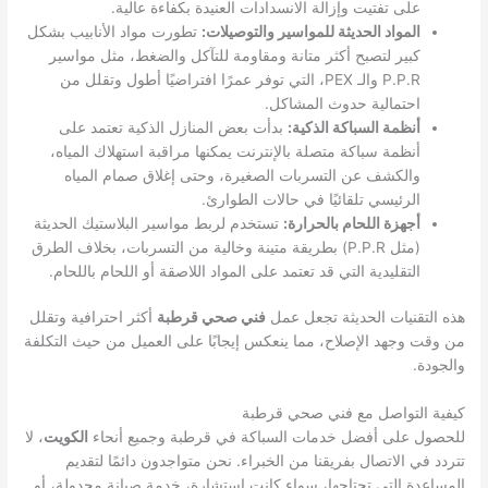
على تفتيت وإزالة الانسدادات العنيدة بكفاءة عالية.
المواد الحديثة للمواسير والتوصيلات:
تطورت مواد الأنابيب بشكل
كبير لتصبح أكثر متانة ومقاومة للتآكل والضغط، مثل مواسير
P.P.R والـ PEX، التي توفر عمرًا افتراضيًا أطول وتقلل من
احتمالية حدوث المشاكل.
أنظمة السباكة الذكية:
بدأت بعض المنازل الذكية تعتمد على
أنظمة سباكة متصلة بالإنترنت يمكنها مراقبة استهلاك المياه،
والكشف عن التسربات الصغيرة، وحتى إغلاق صمام المياه
الرئيسي تلقائيًا في حالات الطوارئ.
أجهزة اللحام بالحرارة:
تستخدم لربط مواسير البلاستيك الحديثة
(مثل P.P.R) بطريقة متينة وخالية من التسربات، بخلاف الطرق
التقليدية التي قد تعتمد على المواد اللاصقة أو اللحام باللحام.
هذه التقنيات الحديثة تجعل عمل
فني صحي قرطبة
أكثر احترافية وتقلل
من وقت وجهد الإصلاح، مما ينعكس إيجابًا على العميل من حيث التكلفة
والجودة.
كيفية التواصل مع فني صحي قرطبة
للحصول على أفضل خدمات السباكة في قرطبة وجميع أنحاء
الكويت
، لا
تتردد في الاتصال بفريقنا من الخبراء. نحن متواجدون دائمًا لتقديم
المساعدة التي تحتاجها، سواء كانت استشارة، خدمة صيانة مجدولة، أو