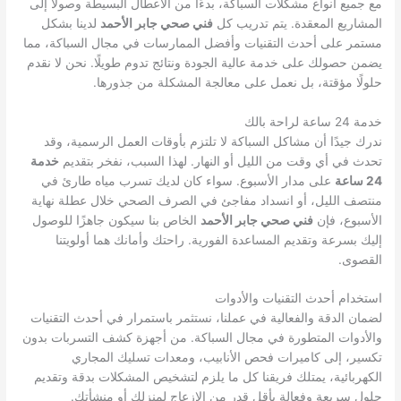
مع جميع أنواع مشكلات السباكة، بدءًا من الأعطال البسيطة وصولًا إلى
المشاريع المعقدة. يتم تدريب كل
فني صحي جابر الأحمد
لدينا بشكل
مستمر على أحدث التقنيات وأفضل الممارسات في مجال السباكة، مما
يضمن حصولك على خدمة عالية الجودة ونتائج تدوم طويلًا. نحن لا نقدم
حلولًا مؤقتة، بل نعمل على معالجة المشكلة من جذورها.
خدمة 24 ساعة لراحة بالك
ندرك جيدًا أن مشاكل السباكة لا تلتزم بأوقات العمل الرسمية، وقد
تحدث في أي وقت من الليل أو النهار. لهذا السبب، نفخر بتقديم
خدمة
24 ساعة
على مدار الأسبوع. سواء كان لديك تسرب مياه طارئ في
منتصف الليل، أو انسداد مفاجئ في الصرف الصحي خلال عطلة نهاية
الأسبوع، فإن
فني صحي جابر الأحمد
الخاص بنا سيكون جاهزًا للوصول
إليك بسرعة وتقديم المساعدة الفورية. راحتك وأمانك هما أولويتنا
القصوى.
استخدام أحدث التقنيات والأدوات
لضمان الدقة والفعالية في عملنا، نستثمر باستمرار في أحدث التقنيات
والأدوات المتطورة في مجال السباكة. من أجهزة كشف التسربات بدون
تكسير، إلى كاميرات فحص الأنابيب، ومعدات تسليك المجاري
الكهربائية، يمتلك فريقنا كل ما يلزم لتشخيص المشكلات بدقة وتقديم
حلول سريعة وفعالة بأقل قدر من الإزعاج لمنزلك أو منشأتك.