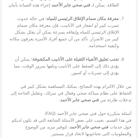
الطاقة. يمكن لـ
فني صحي جابر الأحمد
إجراء هذه الصيانة بأمان.
معرفة مكان صمام الإغلاق الرئيسي للمياه:
في حالة حدوث
تسرب كبير أو انفجار في الأنابيب، فإن معرفة مكان صمام
الإغلاق الرئيسي للمياه وإيقافه بسرعة يمكن أن يقلل بشكل
كبير من الأضرار. تأكد من أن جميع أفراد الأسرة يعرفون مكانه
وكيفية استخدامه.
تجنب تعليق الأشياء الثقيلة على الأنابيب المكشوفة:
يمكن أن
يؤدي ذلك إلى الضغط على الأنابيب وتلفها بمرور الوقت، مما
يؤدي إلى تسربات أو كسور.
من خلال الالتزام بهذه النصائح، يمكنك المساهمة بشكل كبير في
الحفاظ على نظام سباكة صحي وفعال في منزلك، وتقليل الحاجة إلى
تدخلات طارئة من
فني صحي جابر الأحمد
.
أسئلة متكررة حول فني صحي جابر الأحمد (FAQ)
في هذا القسم، نجيب على بعض الأسئلة الشائعة التي قد تكون لديكم
حول خدمات
فني صحي جابر الأحمد
، لتوفير مزيد من الوضوح
والمعلومات التي تحتاجونها لاتخاذ قرار مستنير.