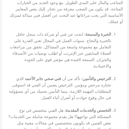
المتاعب والمال على المدى الطويل. مع وجود العديد من الخيارات
المتاحة، قد يكون من الصعب معرفة من تختار. إليك بعض المعايير
الأساسية التي يجب مراعاتها عند البحث عن أفضل فني سباكة لمنزلك
أو عملك:
الخبرة والسمعة:
ابحث عن فني أو شركة ذات سجل حافل
بالخبرة والنجاح. سنوات العمل في المجال تعني القدرة على
التعامل مع مجموعة واسعة من المشاكل. تحقق من مراجعات
العملاء السابقين عبر الإنترنت أو اطلب توصيات من الأصدقاء
والجيران. السمعة الجيدة هي مؤشر قوي على الجودة
والاعتمادية.
الترخيص والتأمين:
تأكد من أن
فني صحي جابر الأحمد
الذي
تختاره مرخص ومؤمن. الترخيص يضمن أن الفني قد استوفى
المتطلبات المهنية اللازمة، بينما التأمين يحميك من أي مسؤولية
في حال وقوع حوادث أو أضرار أثناء العمل.
التخصص والخدمات المقدمة:
هل الفني متخصص في نوع
المشكلة التي تواجهها؟ هل يقدم مجموعة شاملة من الخدمات؟
بعض الفنيين قد يكونون متخصصين في مجالات معينة مثل