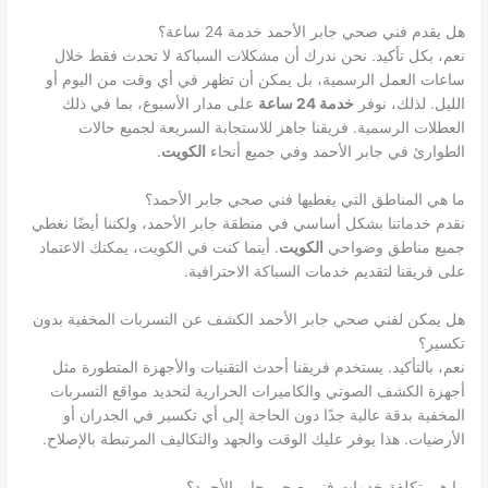
هل يقدم فني صحي جابر الأحمد خدمة 24 ساعة؟
نعم، بكل تأكيد. نحن ندرك أن مشكلات السباكة لا تحدث فقط خلال
ساعات العمل الرسمية، بل يمكن أن تظهر في أي وقت من اليوم أو
الليل. لذلك، نوفر
خدمة 24 ساعة
على مدار الأسبوع، بما في ذلك
العطلات الرسمية. فريقنا جاهز للاستجابة السريعة لجميع حالات
الطوارئ في جابر الأحمد وفي جميع أنحاء
الكويت
.
ما هي المناطق التي يغطيها فني صحي جابر الأحمد؟
نقدم خدماتنا بشكل أساسي في منطقة جابر الأحمد، ولكننا أيضًا نغطي
جميع مناطق وضواحي
الكويت
. أينما كنت في الكويت، يمكنك الاعتماد
على فريقنا لتقديم خدمات السباكة الاحترافية.
هل يمكن لفني صحي جابر الأحمد الكشف عن التسربات المخفية بدون
تكسير؟
نعم، بالتأكيد. يستخدم فريقنا أحدث التقنيات والأجهزة المتطورة مثل
أجهزة الكشف الصوتي والكاميرات الحرارية لتحديد مواقع التسربات
المخفية بدقة عالية جدًا دون الحاجة إلى أي تكسير في الجدران أو
الأرضيات. هذا يوفر عليك الوقت والجهد والتكاليف المرتبطة بالإصلاح.
ما هي تكلفة خدمات فني صحي جابر الأحمد؟