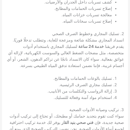
كشف تسربات داخل الجدران والأرضيات.
إصلاح تسربات الحمامات والمطابخ.
معالجة تسربات خزانات المياه.
إصلاح تسربات سخانات المياه.
2. تسليك المجاري وخطوط الصرف الصحي
انسداد المجاري مشكلة شائعة ومزعجة للغاية، وتتطلب تدخلًا فوريًا.
يقدم فريقنا
خدمة 24 ساعة
لتسليك المجاري باستخدام أدوات
متخصصة، مثل مضخات الضغط العالي والسوست الكهربائية، لإزالة أي
عوائق بفعالية. سواء كان الانسداد ناتجًا عن تراكم الدهون، الشعر، أو أي
أجسام غريبة، فإننا نضمن استعادة تدفق المياه الطبيعي بسرعة.
تسليك بالوعات الحمامات والمطابخ.
تسليك مجاري الصرف الرئيسية.
إزالة الرواسب والتكلسات من الأنابيب.
استخدام مواد آمنة وفعالة للتسليك.
3. تركيب وصيانة الأدوات الصحية
سواء كنت تقوم بتجديد حمامك أو مطبخك، أو تحتاج إلى تركيب أدوات
صحية جديدة، فإن
فني صحي بنيد القار
يوفر لك خدمة تركيب احترافية
لجميع أنواع الأدوات الصحية. نحن نضمن التركيب الصحيح الذي يمنع أي