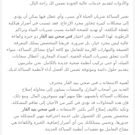
والأدوات لتقديم خدمات عالية الجودة تضمن لك راحة البال.
تعتبر السباكة شريان الحياة لأي مبنى، وأي عطل فيها يمكن أن يؤدي
إلى مشكلات كبيرة تتجاوز مجرد الإزعاج، فقد تتسبب في أضرار هيكلية
باهظة التكلفة، أو تهديد للصحة العامة بسبب تسربات المياه وتراكم
الرطوبة. لهذا السبب، فإن اختيار
فني صحي بنيد القار
ذو خبرة وكفاءة
عالية ليس مجرد خيار، بل ضرورة. فريقنا المتخصص يمتلك المعرفة
العميقة والمهارات اللازمة للتعامل مع كافة أنواع مشاكل السباكة، سواء
كانت تتعلق بتسربات المياه الخفية، انسداد المجاري، أعطال سخانات
المياه، أو حتى تركيب أنظمة صحية جديدة بالكامل. نحن ملتزمون
بتقديم حلول دائمة وموثوقة تضمن لك أفضل أداء لأنظمة السباكة لديك.
أهمية الاستعانة بـ فني صحي بنيد القار محترف
العديد من أصحاب المنازل والمنشآت يميلون إلى محاولة إصلاح
مشكلات السباكة بأنفسهم، ظنًا منهم أنهم سيوفرون المال. ومع ذلك،
فإن هذه المحاولات قد تؤدي في كثير من الأحيان إلى تفاقم المشكلة،
وتكبد تكاليف إصلاح أكبر بكثير. الاستعانة بـ
فني صحي بنيد القار
متخصص يضمن لك الحصول على خدمة احترافية تنهي المشكلة من
جذورها، وتحمي ممتلكاتك من أي أضرار إضافية. الخبرة والكفاءة هي
مفتاح التعامل مع تعقيدات أنظمة السباكة الحديثة.