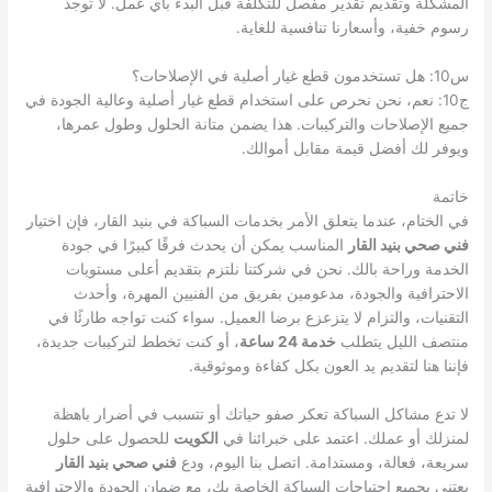
المشكلة وتقديم تقدير مفصل للتكلفة قبل البدء بأي عمل. لا توجد
رسوم خفية، وأسعارنا تنافسية للغاية.
س10: هل تستخدمون قطع غيار أصلية في الإصلاحات؟
ج10: نعم، نحن نحرص على استخدام قطع غيار أصلية وعالية الجودة في
جميع الإصلاحات والتركيبات. هذا يضمن متانة الحلول وطول عمرها،
ويوفر لك أفضل قيمة مقابل أموالك.
خاتمة
في الختام، عندما يتعلق الأمر بخدمات السباكة في بنيد القار، فإن اختيار
فني صحي بنيد القار
المناسب يمكن أن يحدث فرقًا كبيرًا في جودة
الخدمة وراحة بالك. نحن في شركتنا نلتزم بتقديم أعلى مستويات
الاحترافية والجودة، مدعومين بفريق من الفنيين المهرة، وأحدث
التقنيات، والتزام لا يتزعزع برضا العميل. سواء كنت تواجه طارئًا في
منتصف الليل يتطلب
خدمة 24 ساعة
، أو كنت تخطط لتركيبات جديدة،
فإننا هنا لتقديم يد العون بكل كفاءة وموثوقية.
لا تدع مشاكل السباكة تعكر صفو حياتك أو تتسبب في أضرار باهظة
لمنزلك أو عملك. اعتمد على خبرائنا في
الكويت
للحصول على حلول
سريعة، فعالة، ومستدامة. اتصل بنا اليوم، ودع
فني صحي بنيد القار
يعتني بجميع احتياجات السباكة الخاصة بك، مع ضمان الجودة والاحترافية