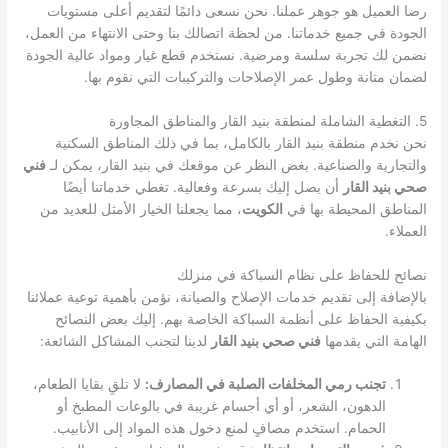
رضا العميل هو جوهر عملنا. نحن نسعى دائمًا لتقديم أعلى مستويات
الجودة في جميع خدماتنا. من لحظة اتصالك بنا وحتى الانتهاء من العمل،
نضمن لك تجربة سلسة ومرضية. نستخدم قطع غيار ومواد عالية الجودة
لضمان متانة وطول عمر الإصلاحات والتركيبات التي نقوم بها.
5. التغطية الشاملة لمنطقة بنيد القار والمناطق المجاورة
نحن نخدم منطقة بنيد القار بالكامل، بما في ذلك المناطق السكنية
والتجارية والصناعية. بغض النظر عن موقعك في بنيد القار، يمكن لـ
فني
صحي بنيد القار
أن يصل إليك بسرعة وفعالية. تغطي خدماتنا أيضًا
المناطق المحيطة بها في
الكويت
، مما يجعلنا الخيار الأمثل للعديد من
العملاء.
نصائح للحفاظ على نظام السباكة في منزلك
بالإضافة إلى تقديم خدمات الإصلاح والصيانة، نؤمن بأهمية توعية عملائنا
بكيفية الحفاظ على أنظمة السباكة الخاصة بهم. إليك بعض النصائح
الهامة التي يقدمها
فني صحي بنيد القار
لدينا لتجنب المشاكل الشائعة:
تجنب رمي المخلفات الصلبة في المصارف:
لا تلقِ بقايا الطعام،
الدهون، الشعر، أو أي أجسام غريبة في بالوعات المطبخ أو
الحمام. استخدم مصافٍ لمنع دخول هذه المواد إلى الأنابيب.