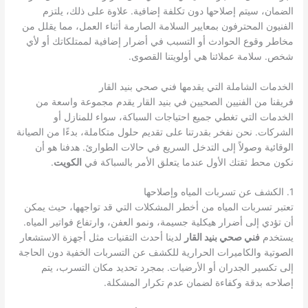
الضمان، سيتم إصلاحها دون تكلفة إضافية. علاوة على ذلك، يلتزم
الفنيون المحترفون بمعايير السلامة الصارمة أثناء العمل، مما يقلل من
مخاطر وقوع الحوادث أو التسبب في أضرار إضافية لممتلكاتك أو لأي
شخص. سلامة عملائنا هي أولويتنا القصوى.
الخدمات الشاملة التي يقدمها فني صحي بنيد القار
فريقنا من الفنيين الصحيين في بنيد القار يقدم مجموعة واسعة من
الخدمات التي تغطي جميع احتياجات السباكة، سواء للمنازل أو
الشركات. نحن نفخر بقدرتنا على تقديم حلول متكاملة، بدءًا من الصيانة
الوقائية وصولاً إلى التدخل السريع في حالات الطوارئ. هدفنا هو أن
نكون محط ثقتك الأول عندما يتعلق الأمر بالسباكة في
الكويت
.
1. الكشف عن تسربات المياه وإصلاحها
تعتبر تسربات المياه من أخطر المشكلات التي قد تواجهها، حيث يمكن
أن تؤدي إلى أضرار هيكلية جسيمة، ونمو العفن، وارتفاع فواتير المياه.
يستخدم
فني صحي بنيد القار
لدينا أحدث التقنيات مثل أجهزة الاستشعار
الصوتية والكاميرات الحرارية للكشف عن التسربات الخفية دون الحاجة
إلى تكسير الجدران أو الأرضيات. بمجرد تحديد مكان التسرب، يتم
إصلاحه بدقة وكفاءة لضمان عدم تكرار المشكلة.