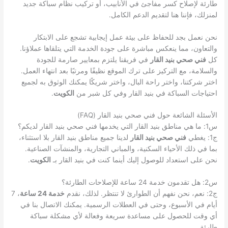
طارئة لإصلاح كسر مفاجئ في الأنابيب، أو تركيب نظام سباكة جديد
لمنزلك، فإننا هنا لتقديم الدعم الكامل.
نحن نعمل بجد للحفاظ على بيئة عمل إيجابية تشجع على الابتكار
والتعاون، مما ينعكس مباشرة على جودة الخدمة التي يتلقاها عملاؤنا.
كل
فني صحي بنيد القار
في فريقنا يلتزم بمعايير صارمة للجودة
والسلامة، مع التركيز على ترك الموقع نظيفًا ومرتبًا بعد انتهاء العمل.
اختر شركتنا، واختر راحة البال، واختر شريكًا يمكنك الوثوق به لجميع
احتياجات السباكة في بنيد القار وفي كل شبر من
الكويت
.
الأسئلة الشائعة حول فني صحي بنيد القار (FAQ)
س1: ما هي مناطق بنيد القار التي يخدمها فني صحي بنيد القار لديكم؟
ج1: يغطي
فني صحي بنيد القار
لدينا جميع مناطق بنيد القار بلا استثناء،
بما في ذلك الأحياء السكنية، والمباني التجارية، والمنشآت الصناعية.
نحن على استعداد للوصول إليك أينما كنت في بنيد القار بـ
الكويت
.
س2: هل تقدمون خدمة 24 ساعة للإصلاحات الطارئة؟
ج2: نعم، نحن نفهم أن الطوارئ لا تنتظر. لذلك، نقدم
خدمة 24 ساعة
، 7
أيام في الأسبوع، وحتى في العطلات الرسمية. يمكنك الاتصال بنا في
أي وقت للحصول على مساعدة سريعة وفعالة لأي مشكلة سباكة
طارئة.