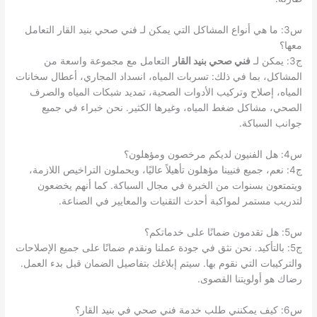
س3: ما هي أنواع المشاكل التي يمكن لـ فني صحي بنيد القار التعامل
معها؟
ج3: يمكن لـ
فني صحي بنيد القار
التعامل مع مجموعة واسعة من
المشاكل، بما في ذلك: تسربات المياه، انسداد المجاري، أعطال سخانات
المياه، إصلاح وتركيب الأدوات الصحية، تمديد شبكات المياه والصرف
الصحي، مشاكل ضغط المياه، وغيرها الكثير. نحن خبراء في جميع
جوانب السباكة.
س4: هل الفنيون لديكم مرخصون ومؤهلون؟
ج4: نعم، جميع فنيينا مؤهلون تأهيلاً عاليًا، ويحملون التراخيص اللازمة،
ويتمتعون بسنوات من الخبرة في مجال السباكة. كما أنهم يخضعون
لتدريب مستمر لمواكبة أحدث التقنيات والمعايير في الصناعة.
س5: هل تقدمون ضمانًا على خدماتكم؟
ج5: بالتأكيد. نحن نثق في جودة عملنا ونقدم ضمانًا على جميع الإصلاحات
والتركيبات التي نقوم بها. سيتم إبلاغك بتفاصيل الضمان قبل بدء العمل.
رضاك هو أولويتنا القصوى.
س6: كيف يمكنني طلب خدمة فني صحي في بنيد القار؟