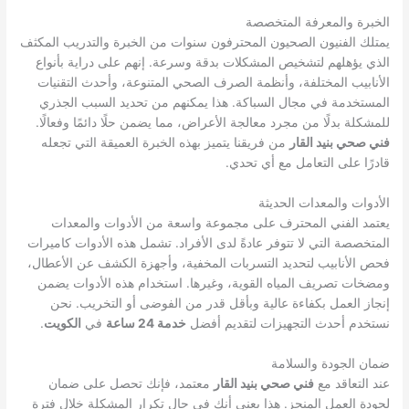
الخبرة والمعرفة المتخصصة
يمتلك الفنيون الصحيون المحترفون سنوات من الخبرة والتدريب المكثف
الذي يؤهلهم لتشخيص المشكلات بدقة وسرعة. إنهم على دراية بأنواع
الأنابيب المختلفة، وأنظمة الصرف الصحي المتنوعة، وأحدث التقنيات
المستخدمة في مجال السباكة. هذا يمكنهم من تحديد السبب الجذري
للمشكلة بدلًا من مجرد معالجة الأعراض، مما يضمن حلًا دائمًا وفعالًا.
فني صحي بنيد القار
من فريقنا يتميز بهذه الخبرة العميقة التي تجعله
قادرًا على التعامل مع أي تحدي.
الأدوات والمعدات الحديثة
يعتمد الفني المحترف على مجموعة واسعة من الأدوات والمعدات
المتخصصة التي لا تتوفر عادةً لدى الأفراد. تشمل هذه الأدوات كاميرات
فحص الأنابيب لتحديد التسربات المخفية، وأجهزة الكشف عن الأعطال،
ومضخات تصريف المياه القوية، وغيرها. استخدام هذه الأدوات يضمن
إنجاز العمل بكفاءة عالية وبأقل قدر من الفوضى أو التخريب. نحن
نستخدم أحدث التجهيزات لتقديم أفضل
خدمة 24 ساعة
في
الكويت
.
ضمان الجودة والسلامة
عند التعاقد مع
فني صحي بنيد القار
معتمد، فإنك تحصل على ضمان
لجودة العمل المنجز. هذا يعني أنك في حال تكرار المشكلة خلال فترة