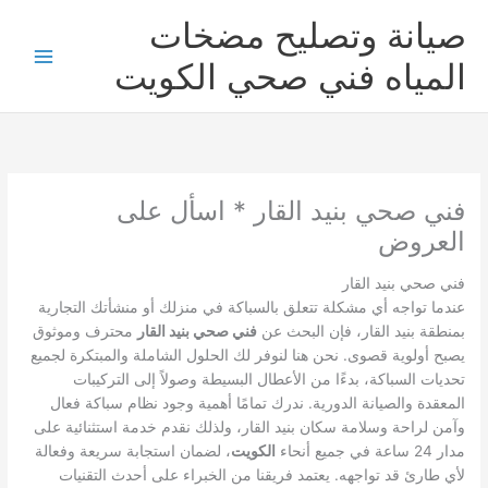
خطي
صيانة وتصليح مضخات
لى
لمحتوى
المياه فني صحي الكويت
فني صحي بنيد القار * اسأل على
العروض
فني صحي بنيد القار
عندما تواجه أي مشكلة تتعلق بالسباكة في منزلك أو منشأتك التجارية
بمنطقة بنيد القار، فإن البحث عن
فني صحي بنيد القار
محترف وموثوق
يصبح أولوية قصوى. نحن هنا لنوفر لك الحلول الشاملة والمبتكرة لجميع
تحديات السباكة، بدءًا من الأعطال البسيطة وصولاً إلى التركيبات
المعقدة والصيانة الدورية. ندرك تمامًا أهمية وجود نظام سباكة فعال
وآمن لراحة وسلامة سكان بنيد القار، ولذلك نقدم خدمة استثنائية على
مدار 24 ساعة في جميع أنحاء
الكويت
، لضمان استجابة سريعة وفعالة
لأي طارئ قد تواجهه. يعتمد فريقنا من الخبراء على أحدث التقنيات