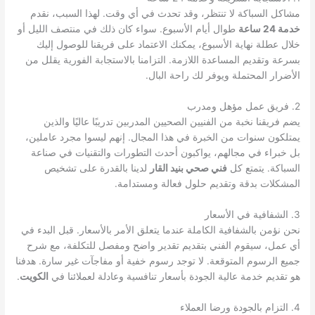
مشاكل السباكة لا تنتظر، وقد تحدث في أي وقت. لهذا السبب، نقدم
خدمة 24 ساعة
طوال أيام الأسبوع. سواء كان ذلك في منتصف الليل أو
خلال عطلة نهاية الأسبوع، يمكنك الاعتماد على فريقنا للوصول إليك
بسرعة وتقديم المساعدة اللازمة. التزامنا بالاستجابة الفورية يقلل من
الأضرار المحتملة ويوفر لك راحة البال.
2. فريق عمل مؤهل ومدرب
يضم فريقنا نخبة من الفنيين الصحيين المدربين تدريبًا عاليًا والذين
يمتلكون سنوات من الخبرة في هذا المجال. إنهم ليسوا مجرد عاملين،
بل خبراء في مجالهم، يواكبون أحدث التطورات والتقنيات في صناعة
السباكة. يتمتع كل
فني صحي بنيد القار
لدينا بالقدرة على تشخيص
المشكلات بدقة وتقديم حلول فعالة ومستدامة.
3. الشفافية في الأسعار
نحن نؤمن بالشفافية الكاملة عندما يتعلق الأمر بالأسعار. قبل البدء في
أي عمل، سيقوم الفني بتقديم تقدير واضح ومفصل للتكلفة، مع شرح
جميع الرسوم المتوقعة. لا توجد رسوم خفية أو مفاجآت غير سارة. هدفنا
هو تقديم خدمة عالية الجودة بأسعار تنافسية وعادلة لعملائنا في
الكويت
.
4. التزام بالجودة ورضا العملاء