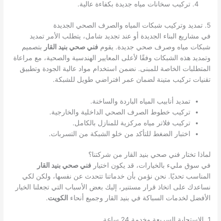
تركيب سخانات مياه جديدة بكفاءة عالية.
5. تمديد وتركيب شبكات المياه والصرف الصحي الجديدة
في مشاريع البناء الجديدة أو عند تجديد شامل، يتطلب الأمر تمديد
شبكات مياه وصرف صحي جديدة. يقوم
فني صحي بنيد القار
بتصميم
وتمديد هذه الشبكات وفقًا لأعلى المعايير الهندسية والصحية، مع مراعاة
المتطلبات الخاصة للمبنى. نضمن استخدام مواد عالية الجودة وتطبيق
تقنيات تركيب متينة لضمان عمر افتراضي طويل للشبكة.
تمديد أنابيب المياه الباردة والساخنة.
تركيب خطوط الصرف الصحي الداخلية والخارجية.
تركيب فلاتر مياه مركزية للمنازل بالكامل.
اختبار الضغط للتأكد من خلو الشبكة من التسربات.
لماذا تختار فني صحي بنيد القار من شركتنا؟
في سوق مليء بالخيارات، قد يكون اختيار
فني صحي بنيد القار
المناسب تحديًا. نحن نؤمن بأن خدماتنا تتحدث عن نفسها، ولكن لكي
نساعدك على اتخاذ قرار مستنير، إليك بعض الأسباب التي تجعلنا الخيار
الأفضل لخدمات السباكة في بنيد القار وجميع أنحاء
الكويت
.
1. الاستجابة السريعة وخدمة 24 ساعة