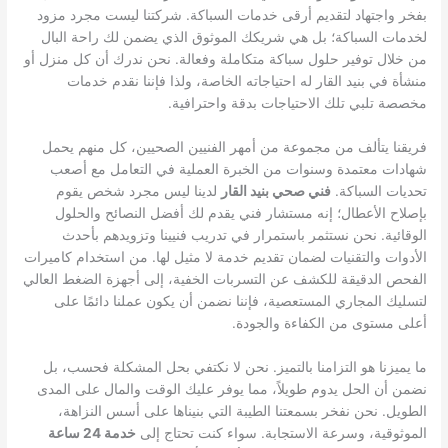
بفخر واجتهاد لتقديم أرقى خدمات السباكة. شركتنا ليست مجرد مزود
لخدمات السباكة؛ بل هي شريكك الموثوق الذي يضمن لك راحة البال
من خلال توفير حلول سباكة متكاملة وفعالة. نحن ندرك أن كل منزل أو
منشأة في بنيد القار له احتياجاته الخاصة، ولذا فإننا نقدم خدمات
مخصصة تلبي تلك الاحتياجات بدقة واحترافية.
فريقنا يتألف من مجموعة من أمهر الفنيين الصحيين، كل منهم يحمل
شهادات معتمدة وسنوات من الخبرة العملية في التعامل مع أصعب
تحديات السباكة.
فني صحي بنيد القار
لدينا ليس مجرد شخص يقوم
بإصلاح الأعطال؛ إنه مستشار فني يقدم لك أفضل النصائح والحلول
الوقائية. نحن نستثمر باستمرار في تدريب فنيينا وتزويدهم بأحدث
الأدوات والتقنيات لضمان تقديم خدمة لا مثيل لها. من استخدام كاميرات
الفحص الدقيقة للكشف عن التسربات الخفية، إلى أجهزة الضغط العالي
لتسليك المجاري المستعصية، فإننا نضمن أن يكون عملنا دائمًا على
أعلى مستوى من الكفاءة والجودة.
ما يميزنا هو التزامنا بالتميز. نحن لا نكتفي بحل المشكلة فحسب، بل
نضمن أن الحل يدوم طويلاً، مما يوفر عليك الوقت والمال على المدى
الطويل. نحن نفخر بسمعتنا الطيبة التي بنيناها على أسس النزاهة،
الموثوقية، وسرعة الاستجابة. سواء كنت تحتاج إلى
خدمة 24 ساعة