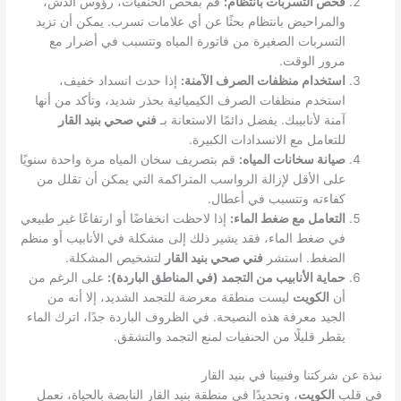
فحص التسربات بانتظام:
قم بفحص الحنفيات، رؤوس الدش،
والمراحيض بانتظام بحثًا عن أي علامات تسرب. يمكن أن تزيد
التسربات الصغيرة من فاتورة المياه وتتسبب في أضرار مع
مرور الوقت.
استخدام منظفات الصرف الآمنة:
إذا حدث انسداد خفيف،
استخدم منظفات الصرف الكيميائية بحذر شديد، وتأكد من أنها
آمنة لأنابيبك. يفضل دائمًا الاستعانة بـ
فني صحي بنيد القار
للتعامل مع الانسدادات الكبيرة.
صيانة سخانات المياه:
قم بتصريف سخان المياه مرة واحدة سنويًا
على الأقل لإزالة الرواسب المتراكمة التي يمكن أن تقلل من
كفاءته وتتسبب في أعطال.
التعامل مع ضغط الماء:
إذا لاحظت انخفاضًا أو ارتفاعًا غير طبيعي
في ضغط الماء، فقد يشير ذلك إلى مشكلة في الأنابيب أو منظم
الضغط. استشر
فني صحي بنيد القار
لتشخيص المشكلة.
حماية الأنابيب من التجمد (في المناطق الباردة):
على الرغم من
أن
الكويت
ليست منطقة معرضة للتجمد الشديد، إلا أنه من
الجيد معرفة هذه النصيحة. في الظروف الباردة جدًا، اترك الماء
يقطر قليلًا من الحنفيات لمنع التجمد والتشقق.
نبذة عن شركتنا وفنيينا في بنيد القار
في قلب
الكويت
، وتحديدًا في منطقة بنيد القار النابضة بالحياة، نعمل