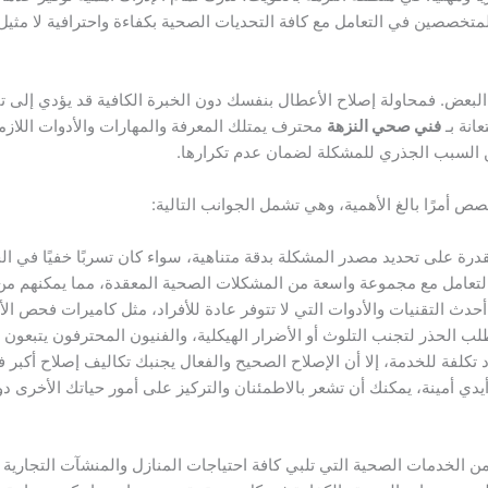
المتخصصين في التعامل مع كافة التحديات الصحية بكفاءة واحترافية لا مثيل 
لبعض. فمحاولة إصلاح الأعطال بنفسك دون الخبرة الكافية قد يؤدي إلى تف
انة بـ
فني صحي النزهة
محترف يمتلك المعرفة والمهارات والأدوات اللازمة
 السبب الجذري للمشكلة لضمان عدم تكرارها.
 أمرًا بالغ الأهمية، وهي تشمل الجوانب التالية:
رة على تحديد مصدر المشكلة بدقة متناهية، سواء كان تسربًا خفيًا في الجدر
تعامل مع مجموعة واسعة من المشكلات الصحية المعقدة، مما يمكنهم من تط
حدث التقنيات والأدوات التي لا تتوفر عادة للأفراد، مثل كاميرات فحص ال
 الحذر لتجنب التلوث أو الأضرار الهيكلية، والفنيون المحترفون يتبعون م
كلفة للخدمة، إلا أن الإصلاح الصحيح والفعال يجنبك تكاليف إصلاح أكبر 
دي أمينة، يمكنك أن تشعر بالاطمئنان والتركيز على أمور حياتك الأخرى د
ن الخدمات الصحية التي تلبي كافة احتياجات المنازل والمنشآت التجارية