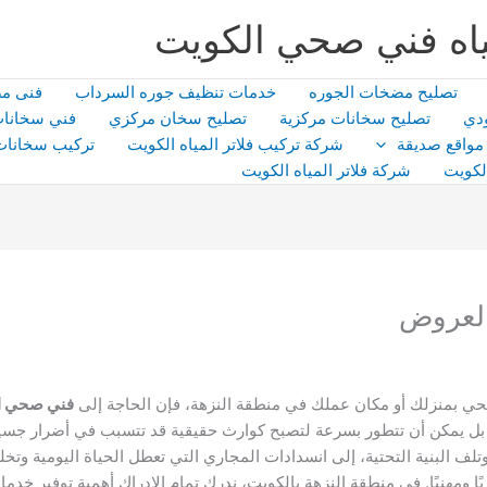
اه فني صحي الكويت
تصليح مضخات الجوره
خدمات تنظيف جوره السرداب
فنى م
دي
تصليح سخانات مركزية
تصليح سخان مركزي
فني سخانات
مواقع صديقة
شركة تركيب فلاتر المياه الكويت
تركيب سخانات
لكويت
شركة فلاتر المياه الكويت
العروض
حي بمنزلك أو مكان عملك في منطقة النزهة، فإن الحاجة إلى
فني صحي ال
بل يمكن أن تتطور بسرعة لتصبح كوارث حقيقية قد تتسبب في أضرار جسيمة
لف البنية التحتية، إلى انسدادات المجاري التي تعطل الحياة اليومية وتخل
ا ومهنيًا. في منطقة النزهة بالكويت، ندرك تمام الإدراك أهمية توفير خد