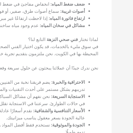
ضعف ضغط المياه:
انخفاض مفاجئ في ضغط المي
أصوات غريبة:
سماع أصوات طرق، صفير، أو فوران
ارتفاع فاتورة المياه:
إذا لاحظت ارتفاعًا غير مب
مشاكل في سخان المياه:
عدم وجود مياه ساخنة
لماذا تختار
فني صحي النزهة
التابع لنا؟
في سوق مليء بالخدمات، قد يكون اختيار الفني الصحي ا
المحيطة بها في الكويت. نحن ملتزمون بتقديم تجربة خدمة
نحن ندرك جيدًا أن عملائنا يبحثون عن حلول سريعة وفعال
الاحترافية والخبرة:
يضم فريقنا نخبة من الفنيين 
تدريبهم بشكل مستمر على أحدث التقنيات والم
الاستجابة السريعة:
نحن نفهم أن مشاكل السباكة 
في حالات الطوارئ. سرعتنا في الاستجابة تقلل
الأسعار التنافسية والشفافية:
نقدم أسعارًا عادلة
عالية الجودة بسعر معقول يناسب ميزانيتك.
الجودة والموثوقية:
نستخدم فقط أفضل المواد وقط
تدوم طويلًا.