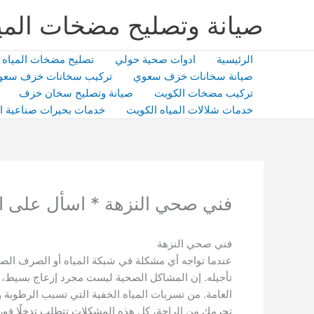
خطي
صيانة وتصليح مضخات المي
لى
لمحتوى
الرئيسية
ادوات صحية حولي
تصليح مضخات المياه
صيانة سخانات خزف سعوي
تركيب سخانات خزف سعو
تركيب مضخات الكويت
صيانة وتصليح سخان خزف
خدمات شلالات المياه الكويت
خدمات بحيرات صناعية ا
فني صحي النزهة * اسأل على 
فني صحي النزهة
عندما تواجه أي مشكلة في شبكة المياه أو الصرف الص
تأجيله. إن المشاكل الصحية ليست مجرد إزعاج بسيط، 
العامة. من تسربات المياه الخفية التي تسبب الرطوبة وت
تحرمك من الراحة، كل هذه المشكلات تتطلب تدخلًا فوريً