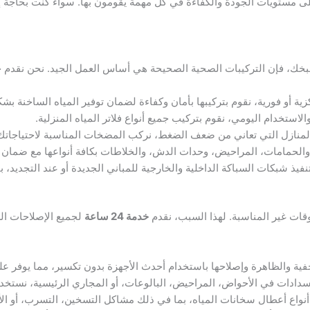
ى مستويات الجودة والكفاءة في كل مهمة يقومون بها. سواء كنت بحاجة إلى
طبخك، فإن التركيبات الصحية الصحيحة هي أساس العمل الجيد. نحن نقدم
 أو فورية، نقوم بتركيبها بأمان وكفاءة لضمان توفير المياه الساخنة بش
ستخدام اليومي، نقوم بتركيب جميع أنواع فلاتر المياه المنزلية.
لمنازل التي تعاني من ضعف الضغط، نركب المضخات المناسبة لاحتياجاتك
الحمامات، المراحيض، وحدات الدش، والخلاطات بكافة أنواعها مع ضمان 
فيذ شبكات السباكة الداخلية والخارجية للمباني الجديدة أو عند التجديد، ب
أوقات غير المناسبة. لهذا السبب، نقدم
خدمة 24 ساعة
لجميع الإصلاحات الط
 والظاهرة وإصلاحها باستخدام أحدث الأجهزة بدون تكسير، مما يوفر عليك
دادات في الأحواض، المراحيض، البالوعات، أو المجاري الرئيسية، نستخ
اع أعطال سخانات المياه، بما في ذلك مشاكل التسخين، التسرب، أو الأع