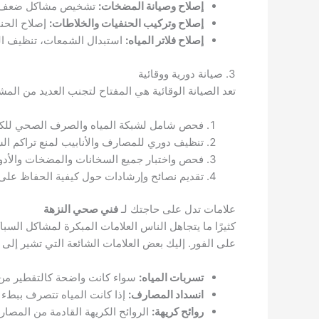
إصلاح وصيانة المضخات:
تشخيص مشاكل ضعف الضغط
إصلاح وتركيب الحنفيات والخلاطات:
إصلاح الحنف
إصلاح فلاتر المياه:
استبدال الشمعات، تنظيف الفل
3. صيانة دورية ووقائية
تعد الصيانة الوقائية هي المفتاح لتجنب العديد من الم
فحص شامل لشبكة المياه والصرف الصحي للكشف
تنظيف دوري للمصارف والأنابيب لمنع تراكم الش
فحص واختبار جميع السخانات والمضخات والأدو
تقديم نصائح وإرشادات حول كيفية الحفاظ على
علامات تدل على حاجتك لـ
فني صحي النزهة
كثيرًا ما يتجاهل الناس العلامات المبكرة لمشاكل السبا
على الفور. إليك بعض العلامات الشائعة التي تشير إلى
تسربات المياه:
سواء كانت واضحة كالتقطير من ا
انسداد المصارف:
إذا كانت المياه تتصرف ببطء ف
روائح كريهة:
الروائح الكريهة القادمة من المص