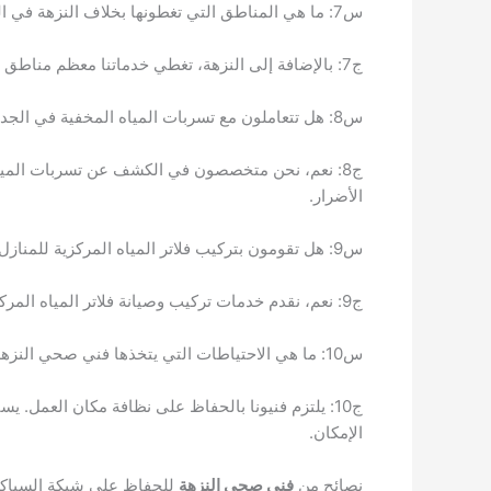
س7: ما هي المناطق التي تغطونها بخلاف النزهة في الكويت؟
ج7: بالإضافة إلى النزهة، تغطي خدماتنا معظم مناطق محافظة العاصمة والمحافظات الأخرى في الكويت. يمكنك الاتصال بنا للتأكد من تغطيتنا لموقعك المحدد.
س8: هل تتعاملون مع تسربات المياه المخفية في الجدران والأرضيات؟
ج8: نعم، نحن متخصصون في الكشف عن تسربات المياه
الأضرار.
س9: هل تقومون بتركيب فلاتر المياه المركزية للمنازل؟
ج9: نعم، نقدم خدمات تركيب وصيانة فلاتر المياه المركزية التي تعمل على تنقية المياه لجميع استخدامات المنزل، بالإضافة إلى فلاتر مياه الشرب.
س10: ما هي الاحتياطات التي يتخذها فني صحي النزهة للحفاظ على نظافة المكان أثناء العمل؟
ج10: يلتزم فنيونا بالحفاظ على نظافة مكان العمل. 
الإمكان.
نصائح من
فني صحي النزهة
للحفاظ على شبكة السباكة