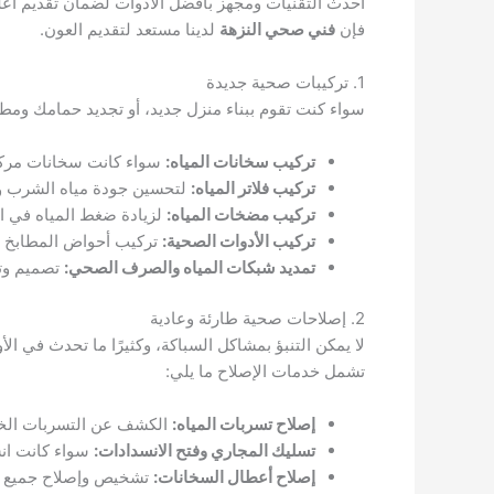
أحدث التقنيات ومجهز بأفضل الأدوات لضمان تقديم أعل
فإن
فني صحي النزهة
لدينا مستعد لتقديم العون.
1. تركيبات صحية جديدة
سواء كنت تقوم ببناء منزل جديد، أو تجديد حمامك وم
تركيب سخانات المياه:
سواء كانت سخانات مركزية
تركيب فلاتر المياه:
لتحسين جودة مياه الشرب والا
تركيب مضخات المياه:
لزيادة ضغط المياه في ا
تركيب الأدوات الصحية:
تركيب أحواض المطابخ و
تمديد شبكات المياه والصرف الصحي:
تصميم وتن
2. إصلاحات صحية طارئة وعادية
لا يمكن التنبؤ بمشاكل السباكة، وكثيرًا ما تحدث في ال
تشمل خدمات الإصلاح ما يلي:
إصلاح تسربات المياه:
الكشف عن التسربات الخفية
تسليك المجاري وفتح الانسدادات:
سواء كانت انس
إصلاح أعطال السخانات:
تشخيص وإصلاح جميع أنو