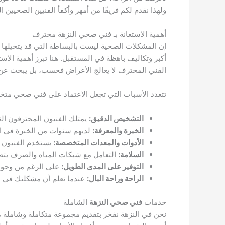
ولهذا نقدم لكم فريقًا من أمهر وأكفأ الفنيين الصحيين 
أهمية الاستعانة بـ فني صحي النزهة محترف
إن المشكلات الصحية ليست بالبساطة التي قد يتخيلها ا
أكبر وتكاليف باهظة في المستقبل. هنا تبرز أهمية الاستع
الفني المحترف لا يعالج الأعراض فحسب، بل يبحث عن
تتعدد الأسباب التي تجعل الاعتماد على فني صحي متخصص
التشخيص الدقيق:
يمتلك الفنيون المحترفون القد
الخبرة والمعرفة:
لديهم سنوات من الخبرة في ال
الأدوات والمعدات المتخصصة:
يستخدم الفنيون أ
السلامة:
التعامل مع شبكات المياه والصرف يتطلب
التوفير على المدى الطويل:
على الرغم من وجود ت
الراحة وراحة البال:
عندما تعلم أن مشكلتك في أي
خدمات
فني صحي النزهة
الشاملة
نحن في النزهة نفخر بتقديم مجموعة متكاملة وشاملة م