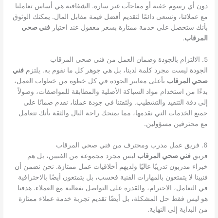
دون أي رسوم خفية أو مفاجآت غير سارة. الشفافية هي أساس تعاملنا
مع عملائنا، ونسعى دائمًا لتقديم أفضل قيمة مقابل المال. يمكنك الوثوق
بأنك ستحصل على خدمة ممتازة بسعر معقول عند اختيار
فني صحي
المرقاب
.
5. الالتزام بالجودة وضمان العمل من فني صحي المرقاب
الجودة ليست مجرد كلمة لدينا، بل هي جوهر كل ما نقوم به. يلتزم
فني
صحي المرقاب
بأعلى معايير الجودة في كل خطوة من خطوات العمل،
بدءًا من استخدام مواد السباكة الأصلية والمطابقة للمواصفات، وصولاً
إلى دقة التنفيذ والتشطيب. ولثقتنا في جودة عملنا، نقدم ضمانًا على
جميع الخدمات التي نقدمها، مما يمنحك راحة البال والثقة بأنك تتعامل
مع محترفين مسؤولين.
6. فريق عمل مدرب ومحترف من فني صحي المرقاب
فريق
فني صحي المرقاب
ليس مجرد مجموعة من الفنيين، بل هم
خبراء مدربون تدريبًا عاليًا ولديهم أخلاقيات عمل ممتازة. نحن نضمن أن
فنيينا لا يتمتعون بالمهارات الفنية فحسب، بل يتمتعون أيضًا بالاحترافية
في التعامل، الاحترام، والقدرة على التواصل بفعالية مع العملاء. هدفنا
هو ليس فقط حل المشكلة، بل أيضًا تقديم تجربة خدمة عملاء ممتازة
من البداية إلى النهاية.