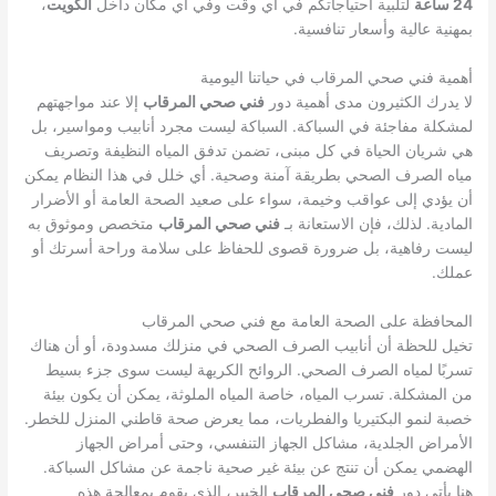
24 ساعة
لتلبية احتياجاتكم في أي وقت وفي أي مكان داخل
الكويت
،
بمهنية عالية وأسعار تنافسية.
أهمية فني صحي المرقاب في حياتنا اليومية
لا يدرك الكثيرون مدى أهمية دور
فني صحي المرقاب
إلا عند مواجهتهم
لمشكلة مفاجئة في السباكة. السباكة ليست مجرد أنابيب ومواسير، بل
هي شريان الحياة في كل مبنى، تضمن تدفق المياه النظيفة وتصريف
مياه الصرف الصحي بطريقة آمنة وصحية. أي خلل في هذا النظام يمكن
أن يؤدي إلى عواقب وخيمة، سواء على صعيد الصحة العامة أو الأضرار
المادية. لذلك، فإن الاستعانة بـ
فني صحي المرقاب
متخصص وموثوق به
ليست رفاهية، بل ضرورة قصوى للحفاظ على سلامة وراحة أسرتك أو
عملك.
المحافظة على الصحة العامة مع فني صحي المرقاب
تخيل للحظة أن أنابيب الصرف الصحي في منزلك مسدودة، أو أن هناك
تسربًا لمياه الصرف الصحي. الروائح الكريهة ليست سوى جزء بسيط
من المشكلة. تسرب المياه، خاصة المياه الملوثة، يمكن أن يكون بيئة
خصبة لنمو البكتيريا والفطريات، مما يعرض صحة قاطني المنزل للخطر.
الأمراض الجلدية، مشاكل الجهاز التنفسي، وحتى أمراض الجهاز
الهضمي يمكن أن تنتج عن بيئة غير صحية ناجمة عن مشاكل السباكة.
هنا يأتي دور
فني صحي المرقاب
الخبير، الذي يقوم بمعالجة هذه