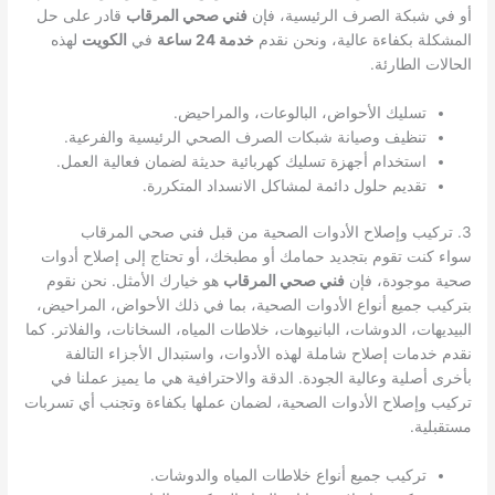
أو في شبكة الصرف الرئيسية، فإن
فني صحي المرقاب
قادر على حل
المشكلة بكفاءة عالية، ونحن نقدم
خدمة 24 ساعة
في
الكويت
لهذه
الحالات الطارئة.
تسليك الأحواض، البالوعات، والمراحيض.
تنظيف وصيانة شبكات الصرف الصحي الرئيسية والفرعية.
استخدام أجهزة تسليك كهربائية حديثة لضمان فعالية العمل.
تقديم حلول دائمة لمشاكل الانسداد المتكررة.
3. تركيب وإصلاح الأدوات الصحية من قبل فني صحي المرقاب
سواء كنت تقوم بتجديد حمامك أو مطبخك، أو تحتاج إلى إصلاح أدوات
صحية موجودة، فإن
فني صحي المرقاب
هو خيارك الأمثل. نحن نقوم
بتركيب جميع أنواع الأدوات الصحية، بما في ذلك الأحواض، المراحيض،
البيديهات، الدوشات، البانيوهات، خلاطات المياه، السخانات، والفلاتر. كما
نقدم خدمات إصلاح شاملة لهذه الأدوات، واستبدال الأجزاء التالفة
بأخرى أصلية وعالية الجودة. الدقة والاحترافية هي ما يميز عملنا في
تركيب وإصلاح الأدوات الصحية، لضمان عملها بكفاءة وتجنب أي تسربات
مستقبلية.
تركيب جميع أنواع خلاطات المياه والدوشات.