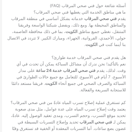
أسئلة شائعة حول فني صحي المرقاب (FAQ)
ما هي مناطق الخدمة التي يغطيها فني صحي المرقاب؟
يقدم
فني صحي المرقاب
خدماته بشكل أساسي في منطقة المرقاب
والمناطق المحيطة بها. ومع ذلك، وبفضل شبكتنا الواسعة وفريقنا
المتنقل، نغطي جميع مناطق
الكويت
، بما في ذلك محافظة العاصمة،
حولي، الأحمدي، الفروانية، الجهراء، ومبارك الكبير. لا تتردد في الاتصال
بنا أينما كنت في
الكويت
.
هل يقدم فني صحي المرقاب خدمة طوارئ؟
نعم بالتأكيد! نحن ندرك أن مشاكل السباكة يمكن أن تحدث في أي
وقت. لذلك، يقدم
فني صحي المرقاب
خدمة 24 ساعة
على مدار
الأسبوع، 7 أيام في الأسبوع، للتعامل مع جميع حالات الطوارئ في
السباكة والصرف الصحي في جميع أنحاء
الكويت
. فريقنا مستعد دائمًا
للاستجابة السريعة والفعالة.
كم تستغرق عملية إصلاح تسرب المياه عادةً من فني صحي المرقاب؟
يعتمد وقت إصلاح تسرب المياه على عدة عوامل، مثل مدى صعوبة
تحديد موقع التسرب، وحجم التسرب، ومدى تعقيد الوصول إليه. عادةً،
يمكن لـ
فني صحي المرقاب
تحديد وإصلاح التسربات البسيطة في
غضون بضع ساعات. أما التسربات المعقدة أو الخفية قد تستغرق وقتًا