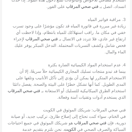
انسداد، اتصل بـ
فني صحي المرقاب
على الفور.
3. مراقبة فواتير المياه
زيادة غير مبررة في فاتورة المياه قد تكون مؤشرًا على وجود تسرب
خفي في مكان ما. راقب استهلاكك للمياه بانتظام، وإذا لاحظت أي
ارتفاع غير عادي، فلا تتردد في الاتصال بـ
فني صحي المرقاب
لإجراء
فحص شامل وكشف التسربات المحتملة. التدخل المبكر يوفر عليك
الماء والمال.
4. عدم استخدام المواد الكيميائية الضارة بكثرة
بينما قد تبدو منتجات تسليك المجاري الكيميائية حلاً سريعًا، إلا أن
الاستخدام المتكرر لها يمكن أن يؤدي إلى تآكل الأنابيب وتلفها على
المدى الطويل. كما أنها تشكل خطرًا على البيئة والصحة. يفضل دائمًا
استخدام الطرق الميكانيكية للتسليك أو الاستعانة بـ
فني صحي المرقاب
الذي يستخدم أدوات وتقنيات آمنة وفعالة.
فني صحي المرقاب: شريكك الموثوق في الكويت
في الختام، سواء كنت تحتاج إلى إصلاح طارئ، تركيب جديد، أو صيانة
دورية، فإن
فني صحي المرقاب
هو شريكك الموثوق في جميع احتياجات
السباكة والصرف الصحي في
الكويت
. نحن نلتزم بتقديم خدمة