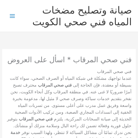
خطي
صيانة وتصليح مضخات
لى
لمحتوى
المياه فني صحي الكويت
فني صحي المرقاب * اسأل على العروض
فني صحي المرقاب
عندما تواجهك مشكلة في شبكة المياه أو الصرف الصحي، سواء كانت
بسيطة أو معقدة، فإن الحاجة إلى
فني صحي المرقاب
محترف تصبح
أمرًا ضروريًا لا غنى عنه. في منطقة المرقاب وكل أنحاء الكويت، نحن
نفخر بتقديم خدمات سباكة وصرف صحي لا مثيل لها، مدعومة بخبرة
واسعة وفريق عمل مدرب على أعلى مستوى. من تسربات المياه
الخفية إلى انسدادات المجاري الصعبة، ومن تركيب الأدوات الصحية
الحديثة إلى صيانة السخانات المركزية، يلتزم
فني صحي المرقاب
بتوفير
حلول فورية وفعالة تضمن لك راحة البال وسلامة منزلك أو منشأتك.
نحن ندرك تمامًا أن مشاكل السباكة لا تنتظر، ولهذا السبب نوفر
خدمة