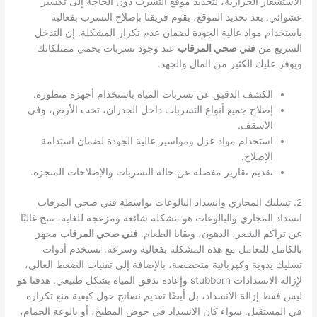
الاستشعار الحرارية، لتحديد موقع التسرب دون الحاجة إلى تكسير
عشوائي. بعد تحديد الموقع، يقوم فريقنا بإصلاح التسرب بفعالية
باستخدام مواد عالية الجودة لضمان عدم تكرار المشكلة. إن التدخل
السريع من
فني صحي المرقاب
عند وجود تسربات يحمي ممتلكاتك
ويوفر عليك الكثير من المال والجهد.
الكشف الدقيق عن تسربات المياه باستخدام أجهزة متطورة.
إصلاح جميع أنواع التسربات داخل الجدران، تحت الأرض، وفي
الأسقف.
استخدام مواد عزل ومواسير عالية الجودة لضمان استدامة
الإصلاح.
تقديم تقارير مفصلة عن حالة التسربات والإصلاحات المنجزة.
2. تسليك المجاري وانسداد البالوعات بواسطة فني صحي المرقاب
انسداد المجاري والبالوعات هو مشكلة شائعة ومزعجة للغاية، تنتج غالبًا
عن تراكم الشعر، الدهون، وبقايا الطعام.
فني صحي المرقاب
مجهز
بالكامل للتعامل مع هذه المشكلة بفعالية وسرعة. نستخدم أدوات
تسليك يدوية وكهربائية متخصصة، بالإضافة إلى تقنيات الضغط العالي،
لإزالة الانسدادات stubborn وإعادة تدفق المياه بشكل طبيعي. هدفنا هو
ليس فقط إزالة الانسداد، بل أيضًا تقديم نصائح حول كيفية منع تكراره
في المستقبل. سواء كان الانسداد في حوض المطبخ، أو بالوعة الحمام،