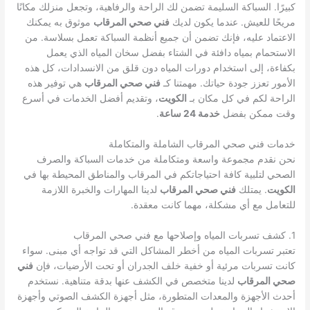
كبيرًا. السباكة السليمة تضمن لك الراحة والرفاهية، وتجعل منزلك مكانًا
مريحًا للعيش. عندما يكون لديك
فني صحي المرقاب
موثوق به يمكنك
الاعتماد عليه، فإنك تضمن أن جميع أنظمة السباكة تعمل بسلاسة. من
الاستحمام بمياه دافئة في الشتاء بفضل سخان المياه الذي يعمل
بكفاءة، إلى استخدام دورات المياه دون قلق من الانسدادات، كل هذه
الأمور تعزز جودة حياتك. مهمتنا كـ
فني صحي المرقاب
هي توفير هذه
الراحة لكم في كل مكان بـ
الكويت
، وتقديم أفضل الخدمات في أسرع
وقت ممكن بفضل
خدمة 24 ساعة
.
خدمات فني صحي المرقاب الشاملة والمتكاملة
نحن نقدم مجموعة واسعة ومتكاملة من خدمات السباكة والصرف
الصحي لتلبية كافة احتياجاتكم في المرقاب والمناطق المحيطة بها في
الكويت
. يمتلك
فني صحي المرقاب
لدينا المهارات والخبرة اللازمة
للتعامل مع أي مشكلة، مهما كانت معقدة.
1. كشف تسربات المياه وإصلاحها مع فني صحي المرقاب
تعتبر تسربات المياه من أخطر المشاكل التي قد تواجه أي مبنى. سواء
كانت تسربات مرئية أو خفية خلف الجدران أو تحت الأرضيات، فإن
فني
صحي المرقاب
لدينا متخصص في الكشف عنها بدقة متناهية. نستخدم
أحدث الأجهزة والمعدات المتطورة، مثل أجهزة الكشف الصوتي وأجهزة