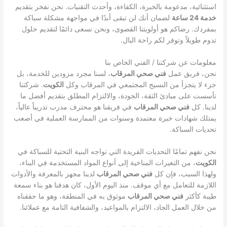
استثنائية، مدعومة بالخبرة، الكفاءة، وأحدث التقنيات. نحن نفخر بتقديم
خدمة 24 ساعة
لضمان أنك لن تبقى أبدًا في مواجهة مشكلة سباكة
بمفردك. رضاكم هو أولويتنا القصوى، ونحن نسعى دائمًا لتقديم حلول
تدوم طويلاً وتوفر لكم راحة البال.
معلومات عن شركتنا / الفني الخاص بنا
نحن، فريق عمل
فني صحي المرقاب
، لسنا مجرد مزودين للخدمة، بل
جزء لا يتجزأ من النسيج المجتمعي في المرقاب وكل
الكويت
. شركتنا
تأسست على مبادئ الثقة، الجودة، والالتزام المطلق بتقديم أفضل ما
لدينا. كل
فني صحي المرقاب
في فريقنا هو محترف مدرب تدريباً عالياً،
يمتلك شهادات خبرة معتمدة وسنوات من الممارسة العملية في أصعب
تحديات السباكة.
نحن نفهم تمامًا التحديات الفريدة التي تواجه البنية التحتية للسباكة في
الكويت
، من التغيرات المناخية إلى أنواع المواد المستخدمة في البناء،
ولهذا السبب، فإن كل
فني صحي المرقاب
لدينا مجهز بالمعرفة والأدوات
اللازمة للتعامل مع أي موقف. منذ اليوم الأول، كان هدفنا هو بناء سمعة
طيبة كأكثر
فني صحي المرقاب
موثوق به في المنطقة، وهو ما حققناه
من خلال العمل الجاد، الالتزام بالمواعيد، والشفافية التامة مع عملائنا.