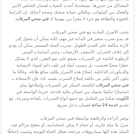
المشاكل من جذورها، مستخدمًا أحدث التقنيات لضمان التخلص الآمن
والفعال من الملوثات، وبالتالي حماية صحتك وصحة أحبائك. إن التزامنا
بالجودة والنظافة هو جزء لا يتجزأ من مهمتنا كـ
فني صحي المرقاب
.
تجنب الأضرار المادية مع فني صحي المرقاب
قد يبدو تسرب صغير في البداية غير مهم، لكنه يمكن أن يتحول إلى
كارثة مكلفة على المدى الطويل. تسرب المياه المستمر يمكن أن يؤدي
إلى إتلاف الجدران، الأسقف، الأرضيات، وحتى أساسات المبنى.
الرطوبة الناتجة عن التسربات تشجع على نمو العفن، الذي لا يشكل
خطرًا صحيًا فحسب، بل يتسبب أيضًا في تلف دائم للمواد الإنشائية
والديكورات الداخلية. إصلاح هذه الأضرار يكلف مبالغ طائلة، وغالبًا ما
يكون أكبر بكثير من تكلفة إصلاح التسرب نفسه. لذا، فإن الاستعانة بـ
فني صحي المرقاب
للكشف المبكر عن التسربات وإصلاحها يمثل
استثمارًا حكيمًا يحميك من خسائر مالية فادحة. خبرتنا الواسعة في
الكويت
تمكننا من التعامل مع جميع أنواع التسربات بكفاءة وسرعة، مع
تقديم
خدمة 24 ساعة
لضمان تدخل سريع.
توفير الراحة والرفاهية بواسطة فني صحي المرقاب
منزل بلا مياه جارية، أو حمام لا يمكن استخدامه، أو مطبخ تتراكم فيه
المياه. هذه كلها سيناريوهات مزعجة تعطل الحياة اليومية وتسبب إحباطًا