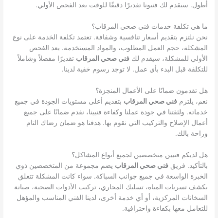
أطول. سيقدم لك فنيونا تقديرًا دقيقًا للوقت بعد الفحص الأولي.
ما هي تكلفة خدمات فني صحي المرقاب؟
نحن نلتزم بتقديم أسعار تنافسية وشفافة. تعتمد تكلفة الخدمة على نوع
المشكلة، حجم العمل المطلوب، والمواد المستخدمة. بعد الفحص
الأولي للمشكلة، سيقدم لك
فني صحي المرقاب
تقديرًا مفصلاً وشاملاً
للتكلفة قبل البدء بأي عمل. لا توجد رسوم خفية لدينا.
هل تقدمون ضمانًا على الأعمال المنجزة؟
نعم، يلتزم
فني صحي المرقاب
بتقديم أعلى مستويات الجودة في جميع
خدماته. ولثقتنا في جودة عملنا وكفاءة فنيينا، نقدم ضمانًا على جميع
أعمال الإصلاح والتركيب التي نقوم بها. هدفنا هو ضمان رضاك التام
وراحة بالك.
هل لديكم فنيين متخصصين لجميع أنواع المشاكل؟
بالتأكيد. فريق
فني صحي المرقاب
يضم مجموعة من المتخصصين ذوي
الخبرة الواسعة في جميع جوانب السباكة. سواء كانت المشكلة تتعلق
بكشف تسربات المياه، تسليك المجاري، تركيب الأدوات الصحية، صيانة
السخانات المركزية، أو أي خدمة أخرى، لدينا الفني المناسب والمؤهل
للتعامل معها بكفاءة واحترافية.