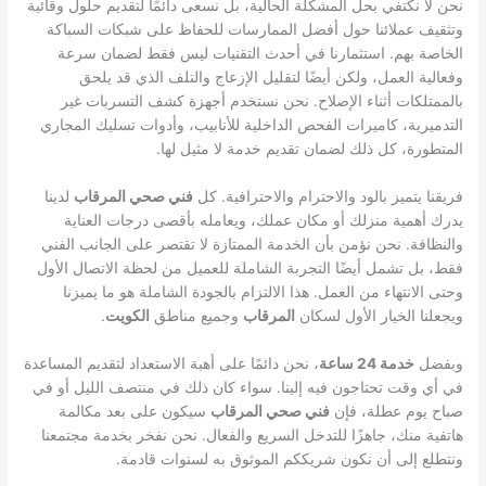
نحن لا نكتفي بحل المشكلة الحالية، بل نسعى دائمًا لتقديم حلول وقائية
وتثقيف عملائنا حول أفضل الممارسات للحفاظ على شبكات السباكة
الخاصة بهم. استثمارنا في أحدث التقنيات ليس فقط لضمان سرعة
وفعالية العمل، ولكن أيضًا لتقليل الإزعاج والتلف الذي قد يلحق
بالممتلكات أثناء الإصلاح. نحن نستخدم أجهزة كشف التسربات غير
التدميرية، كاميرات الفحص الداخلية للأنابيب، وأدوات تسليك المجاري
المتطورة، كل ذلك لضمان تقديم خدمة لا مثيل لها.
فريقنا يتميز بالود والاحترام والاحترافية. كل
فني صحي المرقاب
لدينا
يدرك أهمية منزلك أو مكان عملك، ويعامله بأقصى درجات العناية
والنظافة. نحن نؤمن بأن الخدمة الممتازة لا تقتصر على الجانب الفني
فقط، بل تشمل أيضًا التجربة الشاملة للعميل من لحظة الاتصال الأول
وحتى الانتهاء من العمل. هذا الالتزام بالجودة الشاملة هو ما يميزنا
ويجعلنا الخيار الأول لسكان
المرقاب
وجميع مناطق
الكويت
.
وبفضل
خدمة 24 ساعة
، نحن دائمًا على أهبة الاستعداد لتقديم المساعدة
في أي وقت تحتاجون فيه إلينا. سواء كان ذلك في منتصف الليل أو في
صباح يوم عطلة، فإن
فني صحي المرقاب
سيكون على بعد مكالمة
هاتفية منك، جاهزًا للتدخل السريع والفعال. نحن نفخر بخدمة مجتمعنا
ونتطلع إلى أن نكون شريككم الموثوق به لسنوات قادمة.