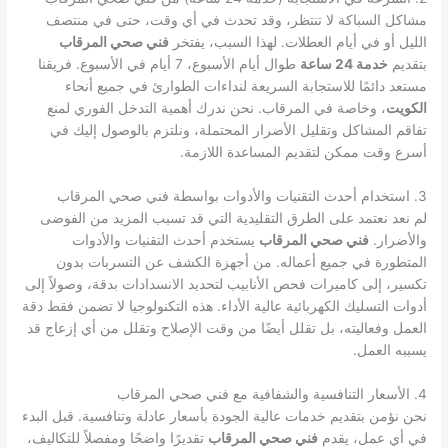
مشاكل السباكة لا تنتظر، وقد تحدث في أي وقت، حتى في منتصف
الليل أو في أيام العطلات. لهذا السبب، يفتخر
فني صحي المرقاب
بتقديم
خدمة 24 ساعة
طوال أيام الأسبوع، 7 أيام في الأسبوع. فريقنا
مستعد دائمًا للاستجابة السريعة لنداءات الطوارئ في جميع أنحاء
الكويت
، وخاصة في المرقاب. نحن ندرك أهمية التدخل الفوري لمنع
تفاقم المشاكل وتقليل الأضرار المحتملة، ونلتزم بالوصول إليك في
أسرع وقت ممكن لتقديم المساعدة اللازمة.
3. استخدام أحدث التقنيات والأدوات بواسطة فني صحي المرقاب
لم نعد نعتمد على الطرق التقليدية التي قد تسبب المزيد من الفوضى
والأضرار.
فني صحي المرقاب
يستخدم أحدث التقنيات والأدوات
المتطورة في جميع أعماله. من أجهزة الكشف عن التسربات بدون
تكسير، إلى كاميرات فحص الأنابيب لتحديد الانسدادات بدقة، وصولاً إلى
أدوات التسليك الكهربائية عالية الأداء. هذه التكنولوجيا لا تضمن فقط دقة
العمل وفعاليته، بل تقلل أيضًا من وقت الإصلاح وتقلل من أي إزعاج قد
يسببه العمل.
4. الأسعار التنافسية والشفافية مع فني صحي المرقاب
نحن نؤمن بتقديم خدمات عالية الجودة بأسعار عادلة وتنافسية. قبل البدء
في أي عمل، يقدم
فني صحي المرقاب
تقديرًا واضحًا ومفصلاً للتكاليف،