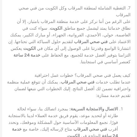
7. التغطية الشاملة لمنطقة المرقاب وكل الكويت من فني صحي
المرقاب
على الرغم من أننا نركز على خدمة منطقة المرقاب بامتياز، إلا أن
نطاق خدماتنا يمتد ليشمل جميع مناطق
الكويت
. سواء كنت في
العاصمة، حولي، الأحمدي، الفروانية، الجهراء، أو مبارك الكبير، يمكنك
الاعتماد على
فني صحي المرقاب
لتقديم حلول السباكة التي تحتاجها. إن
انتشارنا الواسع وقدرتنا على الوصول إلى أي مكان في
الكويت
يعكس
التزامنا بتوفير أفضل خدمة للجميع، مع الحفاظ على
خدمة 24 ساعة
كعنصر أساسي في استجابتنا.
كيف يعمل فني صحي المرقاب؟ خطوات عمل احترافية
عندما تطلب خدمات
فني صحي المرقاب
، يمكنك أن تتوقع عملية منظمة
واحترافية تضمن لك أفضل النتائج. إليك الخطوات التي نتبعها لضمان
تقديم خدمة ممتازة:
الاتصال والاستجابة السريعة:
بمجرد اتصالك بنا، سواء لحالة
طارئة أو لتحديد موعد، يقوم فريق خدمة العملاء لدينا بالاستجابة
فورًا. نجمع المعلومات الأساسية حول المشكلة وموقعك، ونحدد
أقرب
فني صحي المرقاب
متاح لإرساله إليك، خاصة مع
خدمة
24 ساعة
المتاحة في
الكويت
.