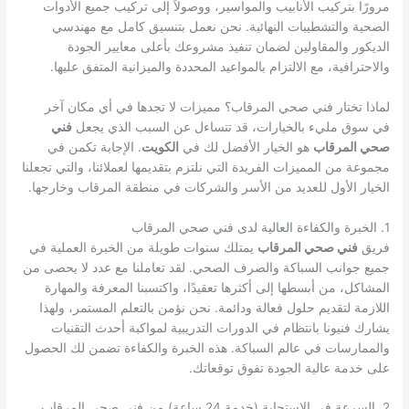
مرورًا بتركيب الأنابيب والمواسير، ووصولاً إلى تركيب جميع الأدوات
الصحية والتشطيبات النهائية. نحن نعمل بتنسيق كامل مع مهندسي
الديكور والمقاولين لضمان تنفيذ مشروعك بأعلى معايير الجودة
والاحترافية، مع الالتزام بالمواعيد المحددة والميزانية المتفق عليها.
لماذا تختار فني صحي المرقاب؟ مميزات لا تجدها في أي مكان آخر
في سوق مليء بالخيارات، قد تتساءل عن السبب الذي يجعل
فني
صحي المرقاب
هو الخيار الأفضل لك في
الكويت
. الإجابة تكمن في
مجموعة من المميزات الفريدة التي نلتزم بتقديمها لعملائنا، والتي تجعلنا
الخيار الأول للعديد من الأسر والشركات في منطقة المرقاب وخارجها.
1. الخبرة والكفاءة العالية لدى فني صحي المرقاب
فريق
فني صحي المرقاب
يمتلك سنوات طويلة من الخبرة العملية في
جميع جوانب السباكة والصرف الصحي. لقد تعاملنا مع عدد لا يحصى من
المشاكل، من أبسطها إلى أكثرها تعقيدًا، واكتسبنا المعرفة والمهارة
اللازمة لتقديم حلول فعالة ودائمة. نحن نؤمن بالتعلم المستمر، ولهذا
يشارك فنيونا بانتظام في الدورات التدريبية لمواكبة أحدث التقنيات
والممارسات في عالم السباكة. هذه الخبرة والكفاءة تضمن لك الحصول
على خدمة عالية الجودة تفوق توقعاتك.
2. السرعة في الاستجابة (خدمة 24 ساعة) من فني صحي المرقاب