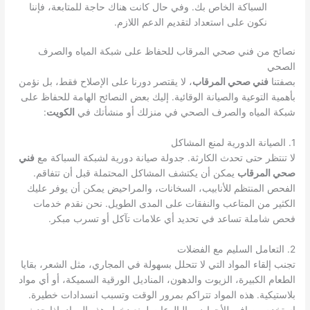
السباكة الخاص بك. وفي حال كانت هناك حاجة للمتابعة، فإننا
نكون على استعداد لتقديم الدعم اللازم.
نصائح من فني صحي المرقاب للحفاظ على شبكة المياه والصرف
الصحي
بصفتنا
فني صحي المرقاب
، لا يقتصر دورنا على الإصلاح فقط، بل نؤمن
بأهمية التوعية والصيانة الوقائية. إليك بعض النصائح الهامة للحفاظ على
شبكة المياه والصرف الصحي في منزلك أو منشأتك في
الكويت
:
1. الصيانة الدورية لمنع المشاكل
لا تنتظر حتى تحدث الكارثة. جدولة صيانة دورية لشبكة السباكة مع
فني
صحي المرقاب
يمكن أن يكتشف المشاكل المحتملة قبل أن تتفاقم.
الفحص المنتظم للأنابيب، السخانات، والمراحيض يمكن أن يوفر عليك
الكثير من المتاعب والنفقات على المدى الطويل. نحن نقدم خدمات
فحص شاملة تساعد في تحديد أي علامات تآكل أو تسرب مبكر.
2. التعامل السليم مع الفضلات
تجنب إلقاء المواد التي لا تتحلل بسهولة في المجاري، مثل الشعر، بقايا
الطعام الكبيرة، الزيوت والدهون، المناديل الورقية السميكة، أو أي مواد
بلاستيكية. هذه المواد تتراكم بمرور الوقت وتسبب انسدادات خطيرة.
استخدم مصافي للأحواض والبالوعات لمنع دخول هذه المواد. إذا حدث