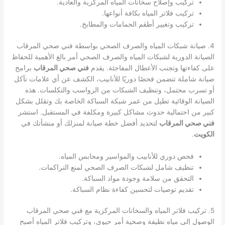
تركيب وإصلاح سخانات المياه المركزية والعادية.
تركيب فلاتر المياه بكافة أنواعها.
تركيب وتغيير أطقم الحمامات والمطابخ.
4. صيانة شبكات المياه والصرف الصحي بواسطة فني صحي المرقاب
الصيانة الدورية لشبكات المياه والصرف الصحي أمر بالغ الأهمية للحفاظ
على كفاءتها وتجنب الأعطال المفاجئة. يقدم
فني صحي المرقاب
برامج
صيانة شاملة تتضمن فحصًا دوريًا للأنابيب، الكشف عن أي علامات تآكل
أو تسرب محتمل، وتنظيف الشبكات من الرواسب والتكلسات. هذه
الصيانة الوقائية تطيل من عمر شبكة السباكة الخاصة بك وتقلل بشكل
كبير من احتمالية حدوث مشاكل كبيرة ومكلفة في المستقبل. استشر
فني صحي المرقاب
لتحديد أفضل خطة صيانة لمنزلك أو منشأتك في
الكويت
.
فحص دوري للأنابيب والمواسير ومحابس المياه.
تنظيف شامل لشبكات الصرف الصحي لمنع التراكمات.
التحقق من سلامة وجودة مواد السباكة.
تقديم توصيات لتحسين كفاءة نظام السباكة.
5. تركيب فلاتر المياه والسخانات المركزية مع فني صحي المرقاب
الوصول إلى مياه نظيفة وصحية أمر حيوي، وتركيب فلاتر المياه أصبح