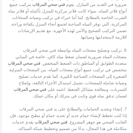
ضرورة في العديد من المنازل. يقوم
فني صحي المرقاب
بتركيب جميع
أنواع فلاتر المياه، سواء كانت فلاتر مركزية للمنزل بأكمله أو فلاتر مياه
الشرب الخاصة بالمطابخ. كما أننا خبراء في تركيب وصيانة السخانات
المركزية، التي توفر المياه الساخنة لجميع أنحاء المنزل بكفاءة وراحة.
نضمن التركيب الصحيح والآمن لهذه الأجهزة، مع تقديم الإرشادات
اللازمة لاستخدامها وصيانتها.
6. تركيب وتصليح مضخات المياه بواسطة فني صحي المرقاب
مضخات المياه ضرورية لضمان ضغط مياه كافٍ، خاصة في المباني
متعددة الطوابق أو المناطق ذات الضغط المنخفض.
فني صحي المرقاب
متخصص في تركيب جميع أنواع مضخات المياه، من المضخات المنزلية
الصغيرة إلى المضخات الصناعية الكبيرة. كما نقدم خدمات تصليح
وصيانة شاملة للمضخات، تشمل استبدال الأجزاء التالفة، وإصلاح
التسربات، ومعالجة مشاكل الضغط. اعتمد على
فني صحي المرقاب
لضمان تدفق مياه قوي وثابت في منزلك أو مكان عملك.
7. إنشاء وتجديد الحمامات والمطابخ على يد فني صحي المرقاب
إذا كنت تخطط لإنشاء حمام جديد أو تجديد حمام أو مطبخ موجود، فإن
الجانب الصحي هو جوهر المشروع.
فني صحي المرقاب
يقدم خدمات
متكاملة في هذا المجال، بدءًا من تصميم وتخطيط شبكة السباكة،