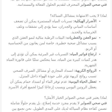
فني صحي الصوابر
المحترف لتقديم الحلول الفعالة والمستدامة.
لماذا لا يجب الاستهانة بمشاكل السباكة؟
الأضرار الهيكلية:
تسربات المياه المستمرة يمكن أن تضعف
أساسات المباني والجدران، مما يؤدي إلى تشققات وتلف
الخرسانة والحديد.
نمو العفن والفطريات:
البيئات الرطبة مثالية لنمو العفن الذي
يسبب مشاكل صحية خطيرة، خاصة لمن يعانون من الحساسية
أو الربو.
ارتفاع فواتير المياه:
التسربات غير المرئية يمكن أن تؤدي إلى
هدر كميات كبيرة من المياه، مما ينعكس سلبًا على فاتورة المياه
الشهرية.
الروائح الكريهة:
انسداد المجاري أو مشاكل الصرف الصحي
تسبب روائح كريهة تؤثر على جودة الهواء داخل المنزل.
تعطل الحياة اليومية:
عدم توفر الماء أو انسداد حمام يمكن أن
يعطل الروتين اليومي ويسبب إزعاجًا كبيرًا لجميع أفراد الأسرة.
لماذا يعتبر فني صحي الصوابر الخيار الأمثل؟
فني صحي الصوابر
لا يقدم مجرد خدمة إصلاح، بل يقدم حلولًا شاملة
تضمن كفاءة نظام السباكة لديك على المدى الطويل. نحن نجمع بين