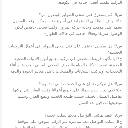
التزامنا بتقديم أفضل خدمة في
الكويت
.
س6: كم يستغرق فني صحي الصوابر للوصول إلي؟
ج6: نهدف دائمًا إلى الاستجابة في أسرع وقت ممكن. وقت الوصول
يعتمد على موقعك وحالة حركة المرور، ولكننا نسعى جاهدين ليكون
الوصول سريعًا وفعالًا، خاصة في حالات الطوارئ.
س7: هل يمكنني الاعتماد على فني صحي الصوابر في أعمال التركيبات
الجديدة؟
ج7: بالتأكيد. فريقنا متخصص في تركيب جميع أنواع الأدوات الصحية
الجديدة، تمديد شبكات المياه والصرف الصحي للمباني الجديدة أو أثناء
التجديدات، وتركيب السخانات والمضخات بأعلى معايير الجودة والدقة.
س8: هل لديكم ضمان على الخدمات التي تقدمونها؟
ج8: نعم، نحن نقدم ضمانًا على جميع أعمالنا وقطع الغيار التي نركبها.
تفاصيل الضمان تختلف حسب طبيعة الخدمة وقطع الغيار، وسيتم
توضيحها لك قبل بدء العمل.
س9: كيف يمكنني التواصل معكم لطلب خدمة؟
ج9: يمكنك التواصل معنا مباشرة عبر الرقم الموجود على موقعنا
الإلكتروني، أو من خلال ملء نموذج الاتصال. فريقنا متاح للإجابة على