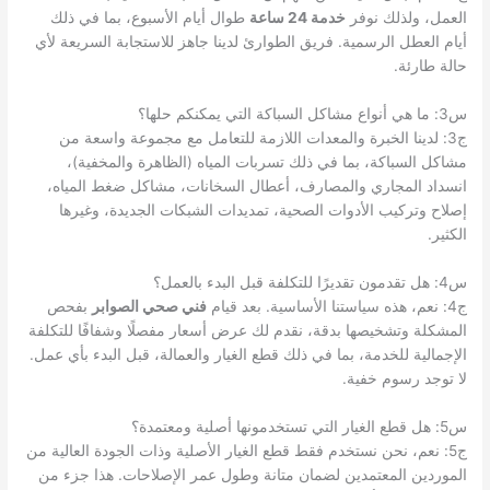
العمل، ولذلك نوفر
خدمة 24 ساعة
طوال أيام الأسبوع، بما في ذلك
أيام العطل الرسمية. فريق الطوارئ لدينا جاهز للاستجابة السريعة لأي
حالة طارئة.
س3: ما هي أنواع مشاكل السباكة التي يمكنكم حلها؟
ج3: لدينا الخبرة والمعدات اللازمة للتعامل مع مجموعة واسعة من
مشاكل السباكة، بما في ذلك تسربات المياه (الظاهرة والمخفية)،
انسداد المجاري والمصارف، أعطال السخانات، مشاكل ضغط المياه،
إصلاح وتركيب الأدوات الصحية، تمديدات الشبكات الجديدة، وغيرها
الكثير.
س4: هل تقدمون تقديرًا للتكلفة قبل البدء بالعمل؟
ج4: نعم، هذه سياستنا الأساسية. بعد قيام
فني صحي الصوابر
بفحص
المشكلة وتشخيصها بدقة، نقدم لك عرض أسعار مفصلًا وشفافًا للتكلفة
الإجمالية للخدمة، بما في ذلك قطع الغيار والعمالة، قبل البدء بأي عمل.
لا توجد رسوم خفية.
س5: هل قطع الغيار التي تستخدمونها أصلية ومعتمدة؟
ج5: نعم، نحن نستخدم فقط قطع الغيار الأصلية وذات الجودة العالية من
الموردين المعتمدين لضمان متانة وطول عمر الإصلاحات. هذا جزء من