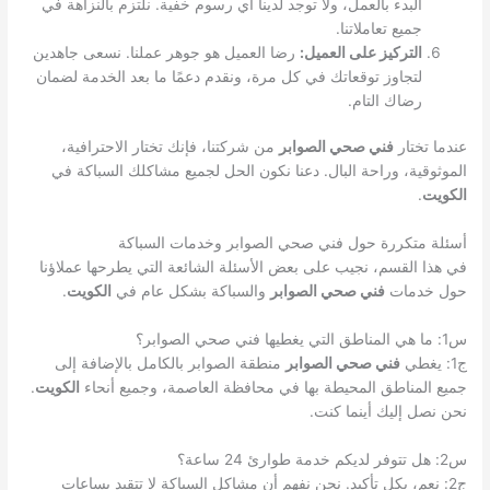
البدء بالعمل، ولا توجد لدينا أي رسوم خفية. نلتزم بالنزاهة في
جميع تعاملاتنا.
التركيز على العميل:
رضا العميل هو جوهر عملنا. نسعى جاهدين
لتجاوز توقعاتك في كل مرة، ونقدم دعمًا ما بعد الخدمة لضمان
رضاك التام.
عندما تختار
فني صحي الصوابر
من شركتنا، فإنك تختار الاحترافية،
الموثوقية، وراحة البال. دعنا نكون الحل لجميع مشاكلك السباكة في
الكويت
.
أسئلة متكررة حول فني صحي الصوابر وخدمات السباكة
في هذا القسم، نجيب على بعض الأسئلة الشائعة التي يطرحها عملاؤنا
حول خدمات
فني صحي الصوابر
والسباكة بشكل عام في
الكويت
.
س1: ما هي المناطق التي يغطيها فني صحي الصوابر؟
ج1: يغطي
فني صحي الصوابر
منطقة الصوابر بالكامل بالإضافة إلى
جميع المناطق المحيطة بها في محافظة العاصمة، وجميع أنحاء
الكويت
.
نحن نصل إليك أينما كنت.
س2: هل تتوفر لديكم خدمة طوارئ 24 ساعة؟
ج2: نعم، بكل تأكيد. نحن نفهم أن مشاكل السباكة لا تتقيد بساعات