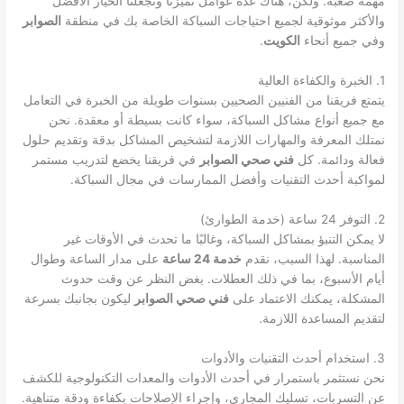
مهمة صعبة. ولكن، هناك عدة عوامل تميزنا وتجعلنا الخيار الأفضل
والأكثر موثوقية لجميع احتياجات السباكة الخاصة بك في منطقة
الصوابر
وفي جميع أنحاء
الكويت
.
1. الخبرة والكفاءة العالية
يتمتع فريقنا من الفنيين الصحيين بسنوات طويلة من الخبرة في التعامل
مع جميع أنواع مشاكل السباكة، سواء كانت بسيطة أو معقدة. نحن
نمتلك المعرفة والمهارات اللازمة لتشخيص المشاكل بدقة وتقديم حلول
فعالة ودائمة. كل
فني صحي الصوابر
في فريقنا يخضع لتدريب مستمر
لمواكبة أحدث التقنيات وأفضل الممارسات في مجال السباكة.
2. التوفر 24 ساعة (خدمة الطوارئ)
لا يمكن التنبؤ بمشاكل السباكة، وغالبًا ما تحدث في الأوقات غير
المناسبة. لهذا السبب، نقدم
خدمة 24 ساعة
على مدار الساعة وطوال
أيام الأسبوع، بما في ذلك العطلات. بغض النظر عن وقت حدوث
المشكلة، يمكنك الاعتماد على
فني صحي الصوابر
ليكون بجانبك بسرعة
لتقديم المساعدة اللازمة.
3. استخدام أحدث التقنيات والأدوات
نحن نستثمر باستمرار في أحدث الأدوات والمعدات التكنولوجية للكشف
عن التسربات، تسليك المجاري، وإجراء الإصلاحات بكفاءة ودقة متناهية.