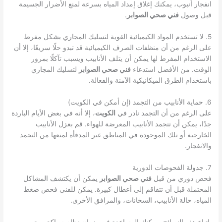
انفجار أنبوب، يمكنك إغلاق إمداد المياه بسرعة لمنع الأضرار الجسيمة
قبل وصول
فني صحي الصوابر
.
5. لا تستخدم المواد الكيميائية القوية لتسليك المجاري بشكل مفرط
على الرغم من أن منظفات الصرف الكيميائية قد تبدو حلًا سريعًا، إلا أن
الاستخدام المفرط لها يمكن أن يتلف الأنابيب ويسبب تآكلًا بمرور
الوقت. من الأفضل استدعاء
فني صحي الصوابر
لتسليك المجاري
باستخدام الطرق الميكانيكية الآمنة والفعالة.
6. حماية الأنابيب من التجمد (إن أمكن في الكويت)
على الرغم من أن التجمد نادر في
الكويت
، إلا أنه في بعض الأيام الباردة
جدًا، يمكن أن تتجمد الأنابيب المعرضة للهواء. قم بعزل الأنابيب
الخارجية أو تلك الموجودة في المناطق غير المدفأة لمنعها من التجمد
والانفجار.
7. جدولة الفحوصات الدورية
فحص دوري من قبل
فني صحي الصوابر
يمكن أن يكتشف المشاكل
المحتملة قبل أن تتفاقم إلى أعطال كبيرة. يمكن للفني فحص ضغط
المياه، حالة الأنابيب، السخانات، والمرافق الأخرى.
باتباع هذه النصائح، يمكنك المساعدة في ضمان نظام سباكة صحي