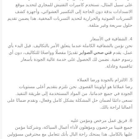
على سبيل المثال، نستخدم كاميرات التفتيش للمجاري لتحديد موقع
الانسدادات بدقة دون الحاجة إلى التكسير العشوائي، وأجهزة كشف
التسربات الصوتية والحرارية لتحديد التسربات المخفية. هذا يضمن تقديم
حلول سريعة وغير متلفة.
4. الشفافية في الأسعار
نحن نؤمن بالشفافية الكاملة عندما يتعلق الأمر بالتكاليف. قبل البدء بأي
عمل، يقدم
فني صحي الصوابر
تقديرًا مفصلًا وواضحًا للتكاليف، دون أي
رسوم خفية. نضمن لك الحصول على خدمة عالية الجودة بأسعار
تنافسية وعادلة.
5. الالتزام بالجودة ورضا العملاء
رضا عملائنا هو أولويتنا القصوى. نحن نلتزم بتقديم أعلى مستويات
الجودة في جميع خدماتنا، من المواد المستخدمة إلى طريقة التنفيذ.
نسعى دائمًا لضمان حل المشكلة بشكل كامل وفعال، ونقدم ضمانًا على
أعمالنا لراحة بالك.
6. فريق عمل مرخص ومؤمن عليه
جميع فنيينا مرخصون ومؤهلون لأداء أعمال السباكة، وشركتنا مؤمن
عليها بالكامل. هذا يمنحك راحة البال بأنك تتعامل مع محترفين مسؤولين