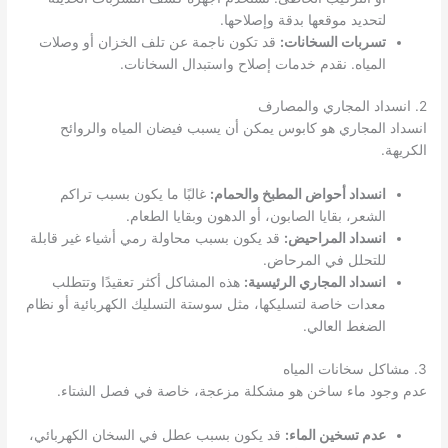
لتحديد موقعها بدقة وإصلاحها.
تسربات السخانات:
قد تكون ناجمة عن تلف الخزان أو وصلات
المياه. نقدم خدمات إصلاح واستبدال السخانات.
2. انسداد المجاري والمصارف
انسداد المجاري هو كابوس يمكن أن يسبب فيضان المياه والروائح
الكريهة.
انسداد أحواض المطبخ والحمام:
غالبًا ما يكون بسبب تراكم
الشعر، بقايا الصابون، أو الدهون وبقايا الطعام.
انسداد المراحيض:
قد يكون بسبب محاولة رمي أشياء غير قابلة
للتحلل في المرحاض.
انسداد المجاري الرئيسية:
هذه المشاكل أكثر تعقيدًا وتتطلب
معدات خاصة لتسليكها، مثل سوستة التسليك الكهربائية أو نظام
الضغط العالي.
3. مشاكل سخانات المياه
عدم وجود ماء ساخن هو مشكلة مزعجة، خاصة في فصل الشتاء.
عدم تسخين الماء:
قد يكون بسبب عطل في السخان الكهربائي،