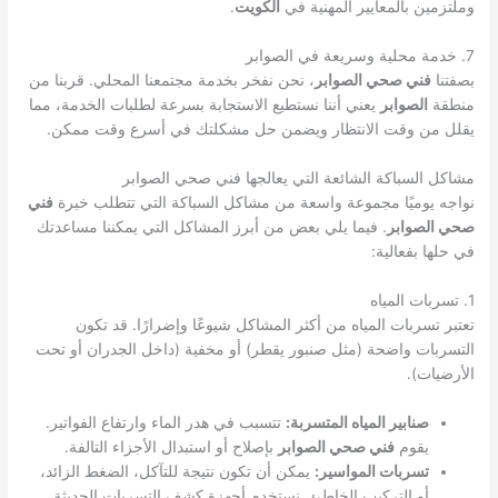
وملتزمين بالمعايير المهنية في
الكويت
.
7. خدمة محلية وسريعة في الصوابر
بصفتنا
فني صحي الصوابر
، نحن نفخر بخدمة مجتمعنا المحلي. قربنا من
منطقة
الصوابر
يعني أننا نستطيع الاستجابة بسرعة لطلبات الخدمة، مما
يقلل من وقت الانتظار ويضمن حل مشكلتك في أسرع وقت ممكن.
مشاكل السباكة الشائعة التي يعالجها فني صحي الصوابر
نواجه يوميًا مجموعة واسعة من مشاكل السباكة التي تتطلب خبرة
فني
صحي الصوابر
. فيما يلي بعض من أبرز المشاكل التي يمكننا مساعدتك
في حلها بفعالية:
1. تسربات المياه
تعتبر تسربات المياه من أكثر المشاكل شيوعًا وإضرارًا. قد تكون
التسربات واضحة (مثل صنبور يقطر) أو مخفية (داخل الجدران أو تحت
الأرضيات).
صنابير المياه المتسربة:
تتسبب في هدر الماء وارتفاع الفواتير.
يقوم
فني صحي الصوابر
بإصلاح أو استبدال الأجزاء التالفة.
تسربات المواسير:
يمكن أن تكون نتيجة للتآكل، الضغط الزائد،
أو التركيب الخاطئ. نستخدم أجهزة كشف التسربات الحديثة