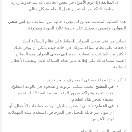
المتابعة (إذا لزم الأمر):
في بعض الحالات، قد يتم جدولة زيارة
متابعة للتأكد من استمرار عمل النظام بشكل مثالي.
هذه العملية المنظمة تضمن لك تجربة خالية من المتاعب مع
فني صحي
الصوابر
، وتضمن حصولك على خدمة عالية الجودة وموثوقة.
نصائح من فني صحي الصوابر للحفاظ على نظام السباكة لديك
الحفاظ على نظام سباكة منزلك في حالة جيدة يمكن أن يوفر عليك
الكثير من المتاعب والنفقات. يقدم
فني صحي الصوابر
هذه النصائح
القيمة لمساعدتك على إطالة عمر نظام السباكة لديك وتجنب الأعطال
الشائعة.
1. كن حذرًا مما تلقيه في المصارف والمراحيض
في المطبخ:
تجنب سكب الزيوت والشحوم في بالوعة المطبخ،
حيث تتجمد وتتراكم بمرور الوقت مسببة انسدادًا. استخدم
مصفاة لحجز بقايا الطعام.
في الحمام:
لا تلقي الشعر، مناديل الوجه، حفاضات الأطفال، أو
أي مواد غير قابلة للتحلل في المرحاض. استخدم سلة المهملات
لهذه الأغراض.
2. افحص التسربات بانتظام