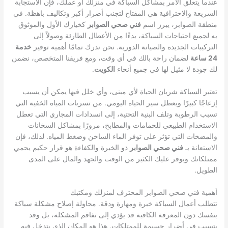
عندما يتعلق الأمر بمشاكل السباكة في منزلك أو عملك، فإن الاستجابة
السريعة والاحترافية هي المفتاح لتجنب أضرار أكبر وتكاليف باهظة. في
منطقة الصوابر، يبرز اسم
فني صحي الصوابر
كخيارك الأول والموثوق
به لجميع احتياجات السباكة، بدءًا من الأعطال الطارئة وصولاً إلى
التركيبات الجديدة والصيانة الدورية. نحن ندرك تمامًا أهمية توفير
خدمة
24 ساعة
لضمان راحة بالك في أي وقت، ومع فريقنا المتخصص، نضمن
لك جودة لا مثيل لها في جميع أنحاء
الكويت
.
تعتبر السباكة شريان الحياة لأي مبنى، وأي خلل فيها يمكن أن يسبب
إزعاجًا كبيرًا ويعطل سير الحياة اليومي. من تسربات المياه الخفية التي
تسبب الرطوبة وتلف البنية التحتية، إلى انسدادات المجاري التي تعطل
الاستخدام الطبيعي للحمامات والمطابخ، مرورًا بمشاكل السخانات
والمضخات التي تؤثر على توفر الماء الساخن وضغط المياه. لذلك، فإن
الاستعانة بـ
فني صحي الصوابر
ذو الخبرة والكفاءة هو قرار حكيم يحمي
ممتلكاتك ويوفر عليك الكثير من الوقت والجهد والمال على المدى
الطويل.
أهمية فني صحي الصوابر المحترف لمنزلك ومكتبك
تتطلب أعمال السباكة خبرة ومهارة ودقة. محاولة إصلاح مشكلة سباكة
بنفسك دون المعرفة الكافية قد يؤدي إلى تفاقم المشكلة، بل وقد
يتسبب في أضرار جسيمة للممتلكات. هذا هو المكان الذي يتدخل فيه