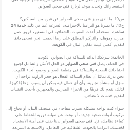
استفساراتك وتحديد موعد لزيارة
فني صحي الصوابر
.
س10: ما الذي يميز فني صحي الصوابر عن غيره من السباكين؟
ج10: ما يميزنا هو التزامنا بالاحترافية، السرعة (بما في ذلك
خدمة 24
ساعة
)، استخدام أحدث التقنيات، الشفافية في التسعير، فريق عمل
مدرب ومؤهل، والتركيز المطلق على رضا العميل. نحن نسعى دائمًا
لتقديم أفضل قيمة مقابل المال في
الكويت
.
الخاتمة: شريكك الدائم للسباكة في الصوابر، الكويت
في الختام، يظل
فني صحي الصوابر
هو الحل الأمثل والشامل لجميع
احتياجاتك الصحية والسباكة في منطقة الصوابر وجميع أنحاء
الكويت
.
نحن ندرك تمامًا أن نظام السباكة الفعال هو حجر الزاوية لراحة أي
منزل أو منشأة تجارية، وأن أي عطل فيه يمكن أن يسبب إزعاجًا كبيرًا.
لذلك، نقدم لك فريقًا من الخبراء المدربين والمجهزين بأحدث التقنيات
لتقديم خدمات لا تضاهى.
سواء كنت تواجه مشكلة تسرب مفاجئ في منتصف الليل، أو تحتاج إلى
تركيب أدوات صحية جديدة، أو تبحث عن صيانة دورية للحفاظ على
كفاءة نظامك، فإن
فني صحي الصوابر
لدينا يقف على أهبة الاستعداد
لخدمتك. التزامنا بالجودة، الشفافية في التعامل، والاستجابة السريعة