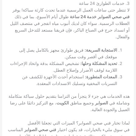
3. خدمات الطوارئ 24 ساعة
لا تنتظر حتى ساعات العمل الرسمية عندما تحدث كارثة سباكة! يوفر
فني صحي الصوابر
خدمة 24 ساعة
طوال أيام الأسبوع، بما في ذلك
العطلات الرسمية. سواء كان لديك أنبوب مياه انفجر في منتصف الليل
أو انسداد حرج في الصباح الباكر، فإن فريقنا مستعد للتدخل السريع
والفعال.
الاستجابة السريعة:
فريق طوارئ مجهز بالكامل يصل إلى
موقعك في أقصر وقت ممكن.
تحديد المشكلة وحلها:
تشخيص المشكلة بدقة واتخاذ الإجراءات
اللازمة لوقف الأضرار وإصلاح العطل.
المعدات المتطورة:
استخدام أحدث الأجهزة للكشف عن
التسربات المخفية وتسليك الانسدادات المعقدة.
هذه الخدمات هي جزء لا يتجزأ من التزامنا بتقديم حلول سباكة متكاملة
وشاملة في
الصوابر
وجميع مناطق
الكويت
، مع التركيز دائمًا على رضا
العميل والجودة العالية.
لماذا تختار فني صحي الصوابر؟ الميزات التي تجعلنا الأفضل
في سوق مليء بالخيارات، قد يكون اختيار
فني صحي الصوابر
المناسب