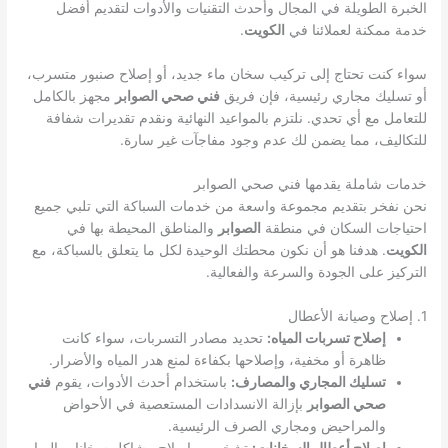
الخبرة الطويلة في المجال وأحدث التقنيات والأدوات لتقديم أفضل
خدمة ممكنة لعملائنا في
الكويت
.
سواء كنت تحتاج إلى تركيب سخان ماء جديد، أو إصلاح صنبور متسرب،
أو تسليك مجاري رئيسية، فإن فريق
فني صحي الصوابر
مجهز بالكامل
للتعامل مع أي تحدي. نلتزم بالمواعيد النهائية ونقدم تقديرات شفافة
للتكاليف، مما يضمن لك عدم وجود مفاجآت غير سارة.
خدمات شاملة يقدمها فني صحي الصوابر
نحن نفخر بتقديم مجموعة واسعة من خدمات السباكة التي تلبي جميع
احتياجات السكان في منطقة
الصوابر
والمناطق المحيطة بها في
الكويت
. هدفنا هو أن نكون محطتك الوحيدة لكل ما يتعلق بالسباكة، مع
التركيز على الجودة والسرعة والفعالية.
1. إصلاح وصيانة الأعطال
إصلاح تسربات المياه:
تحديد مصادر التسربات، سواء كانت
ظاهرة أو مخفية، وإصلاحها بكفاءة لمنع هدر المياه والأضرار.
تسليك المجاري والمصارف:
باستخدام أحدث الأدوات، يقوم
فني
صحي الصوابر
بإزالة الانسدادات المستعصية في الأحواض
والمراحيض ومجاري الصرف الرئيسية.
إصلاح أعطال السخانات:
تشخيص وإصلاح مشاكل سخانات المياه