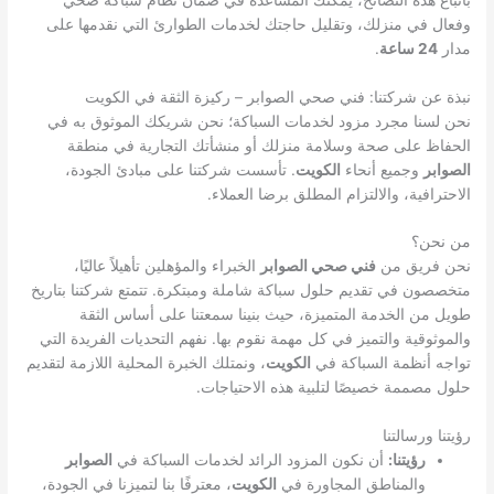
وفعال في منزلك، وتقليل حاجتك لخدمات الطوارئ التي نقدمها على
مدار
24 ساعة
.
نبذة عن شركتنا: فني صحي الصوابر – ركيزة الثقة في الكويت
نحن لسنا مجرد مزود لخدمات السباكة؛ نحن شريكك الموثوق به في
الحفاظ على صحة وسلامة منزلك أو منشأتك التجارية في منطقة
الصوابر
وجميع أنحاء
الكويت
. تأسست شركتنا على مبادئ الجودة،
الاحترافية، والالتزام المطلق برضا العملاء.
من نحن؟
نحن فريق من
فني صحي الصوابر
الخبراء والمؤهلين تأهيلاً عاليًا،
متخصصون في تقديم حلول سباكة شاملة ومبتكرة. تتمتع شركتنا بتاريخ
طويل من الخدمة المتميزة، حيث بنينا سمعتنا على أساس الثقة
والموثوقية والتميز في كل مهمة نقوم بها. نفهم التحديات الفريدة التي
تواجه أنظمة السباكة في
الكويت
، ونمتلك الخبرة المحلية اللازمة لتقديم
حلول مصممة خصيصًا لتلبية هذه الاحتياجات.
رؤيتنا ورسالتنا
رؤيتنا:
أن نكون المزود الرائد لخدمات السباكة في
الصوابر
والمناطق المجاورة في
الكويت
، معترفًا بنا لتميزنا في الجودة،