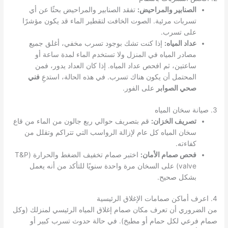
الصنابير والمراحيض:
تفقد الصنابير والمراحيض بحثًا عن أي
تسربات مرئية. الصوت الخافت لتقطير الماء قد يكون مؤشرًا
على تسرب.
عداد المياه:
إذا كنت تشك بوجود تسرب مخفي، أغلق جميع
مصادر المياه في المنزل ولا تستخدم الماء لمدة ساعة أو
ساعتين، ثم افحص عداد المياه. إذا كان العداد يدور، فمن
المحتمل أن يكون هناك تسرب. في هذه الحالة، استدعِ
فني
صحي الصوابر
على الفور.
3. صيانة سخان المياه
تصريف الخزان:
قم بتصريف حوالي ربع جالون من الماء من قاع
سخان المياه كل عام لإزالة الرواسب التي تتراكم وتقلل من
كفاءته.
فحص صمام الأمان:
اختبر صمام تخفيف الضغط والحرارة (T&P
valve) على السخان مرة واحدة سنويًا للتأكد من أنه يعمل
بشكل صحيح.
4. اعرف أماكن صمامات الإغلاق الرئيسية
من الضروري أن تعرف مكان صمام إغلاق المياه الرئيسي لمنزلك (وكل
صمام فرعي لكل حمام أو مطبخ). في حالة حدوث تسرب كبير أو