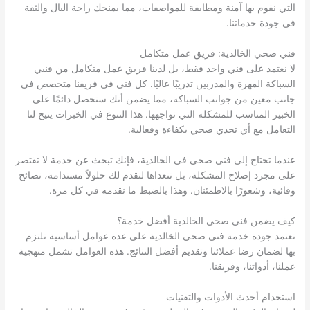
التي نقوم بها آمنة ومطابقة للمواصفات، مما يمنحك راحة البال والثقة
في جودة خدماتنا.
فني صحي الخالدية: فريق عمل متكامل
لا نعتمد على فني واحد فقط، بل لدينا فريق عمل متكامل من فنيي
السباكة المهرة والمدربين تدريبًا عاليًا. كل فني في فريقنا متخصص في
جانب معين من جوانب السباكة، مما يضمن أنك ستحصل دائمًا على
الخبير المناسب للمشكلة التي تواجهها. هذا التنوع في الخبرات يتيح لنا
التعامل مع أي تحدي صحي بكفاءة وفعالية.
عندما تحتاج إلى فني صحي في الخالدية، فإنك تبحث عن خدمة لا تقتصر
على مجرد إصلاح المشكلة، بل تتعداها لتقدم لك حلولاً مستدامة، نصائح
وقائية، وشعورًا بالاطمئنان. وهذا بالضبط ما نقدمه في كل مرة.
كيف يضمن فني صحي الخالدية أفضل خدمة؟
تعتمد جودة خدمة فني صحي الخالدية على عدة عوامل أساسية نلتزم
بها لضمان رضا عملائنا وتقديم أفضل النتائج. هذه العوامل تشمل منهجية
عملنا، أدواتنا، وفريقنا.
استخدام أحدث الأدوات والتقنيات