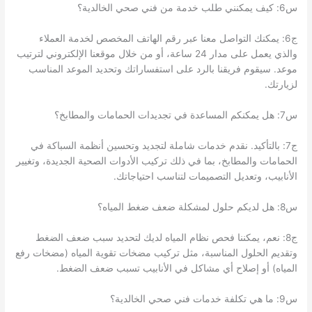
س6: كيف يمكنني طلب خدمة من فني صحي الخالدية؟
ج6: يمكنك التواصل معنا عبر رقم الهاتف المخصص لخدمة العملاء
والذي يعمل على مدار 24 ساعة، أو من خلال موقعنا الإلكتروني لترتيب
موعد. سيقوم فريقنا بالرد على استفساراتك وتحديد الموعد المناسب
لزيارتك.
س7: هل يمكنكم المساعدة في تجديدات الحمامات والمطابخ؟
ج7: بالتأكيد. نقدم خدمات شاملة لتجديد وتحسين أنظمة السباكة في
الحمامات والمطابخ، بما في ذلك تركيب الأدوات الصحية الجديدة، وتغيير
الأنابيب، وتعديل التصميمات لتناسب احتياجاتك.
س8: هل لديكم حلول لمشكلة ضعف ضغط المياه؟
ج8: نعم، يمكننا فحص نظام المياه لديك لتحديد سبب ضعف الضغط
وتقديم الحلول المناسبة، مثل تركيب مضخات تقوية المياه (مضخات رفع
المياه) أو إصلاح أي مشاكل في الأنابيب تسبب ضعف الضغط.
س9: ما هي تكلفة خدمات فني صحي الخالدية؟