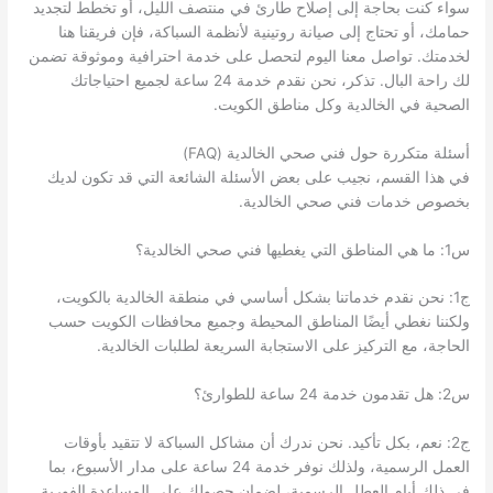
سواء كنت بحاجة إلى إصلاح طارئ في منتصف الليل، أو تخطط لتجديد
حمامك، أو تحتاج إلى صيانة روتينية لأنظمة السباكة، فإن فريقنا هنا
لخدمتك. تواصل معنا اليوم لتحصل على خدمة احترافية وموثوقة تضمن
لك راحة البال. تذكر، نحن نقدم خدمة 24 ساعة لجميع احتياجاتك
الصحية في الخالدية وكل مناطق الكويت.
أسئلة متكررة حول فني صحي الخالدية (FAQ)
في هذا القسم، نجيب على بعض الأسئلة الشائعة التي قد تكون لديك
بخصوص خدمات فني صحي الخالدية.
س1: ما هي المناطق التي يغطيها فني صحي الخالدية؟
ج1: نحن نقدم خدماتنا بشكل أساسي في منطقة الخالدية بالكويت،
ولكننا نغطي أيضًا المناطق المحيطة وجميع محافظات الكويت حسب
الحاجة، مع التركيز على الاستجابة السريعة لطلبات الخالدية.
س2: هل تقدمون خدمة 24 ساعة للطوارئ؟
ج2: نعم، بكل تأكيد. نحن ندرك أن مشاكل السباكة لا تتقيد بأوقات
العمل الرسمية، ولذلك نوفر خدمة 24 ساعة على مدار الأسبوع، بما
في ذلك أيام العطل الرسمية، لضمان حصولك على المساعدة الفورية