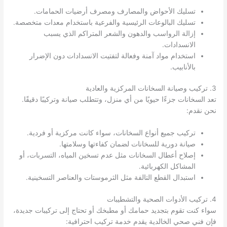
تسليك الأحواض والمصارف ومصرف أرضيات الحمامات.
تسليك البالوعات الرئيسية والفرعية باستخدام معدات متخصصة.
إزالة الرواسب والدهون والشعر المتراكم الذي يسبب
الانسدادات.
استخدام مواد آمنة وفعالة لتفتيت الانسدادات دون الإضرار
بالأنابيب.
3. تركيب وصيانة السخانات المركزية والعادية
تعد السخانات جزءًا حيويًا من أي منزل، وتتطلب صيانة وتركيبًا دقيقًا.
نحن نقدم:
تركيب جميع أنواع السخانات، سواء كانت مركزية أو فردية.
صيانة دورية للسخانات لضمان كفاءتها وسلامتها.
إصلاح أعطال السخانات مثل عدم تسخين المياه، التسربات، أو
المشاكل الكهربائية.
استبدال القطع التالفة مثل الثرموستات والعناصر التسخينية.
4. تركيب الأدوات الصحية والتشطيبات
سواء كنت تقوم بتجديد حمامك أو مطبخك أو تحتاج إلى تركيبات جديدة،
فإن فني صحي الخالدية يقدم خدمة تركيب احترافية: