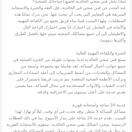
لماذا تختار فني صحي الخالدية لجميع احتياجاتك الصحية؟
عند البحث عن فني صحي في الخالدية، فإن الثقة والخبرة والاستجابة
السريعة هي المعايير التي يجب أن تبحث عنها. نحن ندرك تمامًا هذه
المتطلبات، ولهذا السبب قمنا ببناء فريق يجمع بين الكفاءة المهنية
والأمانة في التعامل. إن اختيارك لنا يعني اختيارك للراحة البال
والاطمئنان إلى أن جميع مشاكلك الصحية سيتم حلها بأفضل الطرق
وأكثرها ديمومة.
الخبرة والكفاءة المهنية العالية
يتمتع فني صحي الخالدية لدينا بسنوات طويلة من الخبرة العملية في
جميع جوانب أعمال السباكة. لقد تعاملنا مع مجموعة واسعة من
المشاكل والتحديات، من أبسط التسريبات إلى أعقد انسدادات المجاري
وتركيب الأنظمة الصحية المعقدة. يتم تدريب فريقنا باستمرار على
أحدث التقنيات والأدوات المستخدمة في مجال السباكة، مما يضمن
تقديم خدمة على أعلى مستوى من الاحترافية والدقة.
خدمة 24 ساعة واستجابة فورية
مشاكل السباكة لا تنتظر، وقد تحدث في أي وقت، ليلاً أو نهارًا. لهذا
السبب، نقدم خدمة 24 ساعة على مدار الأسبوع، بما في ذلك العطلات
الرسمية. بمجرد اتصالك بفني صحي الخالدية، سنقوم بالاستجابة الفورية
وإرسال فريقنا إليك في أسرع وقت ممكن لتقييم المشكلة والبدء في