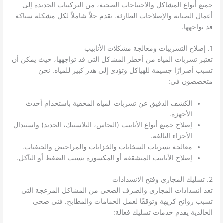
جميع أنواع المشاكل والاحتياجات الصحية، من التركيبات الجديدة إلى
أعمال الصيانة والإصلاحات الطارئة. نقدم حلاً شاملاً لكل مشكلة سباكة
قد تواجهها.
1. إصلاح التسريبات ومعالجة مشكلات الأنابيب
تعتبر تسربات المياه من أخطر المشاكل التي قد تواجهها، حيث يمكن أن
تسبب أضرارًا جسيمة للهياكل وتؤدي إلى هدر كبير للمياه. نحن
متخصصون في:
الكشف الدقيق عن تسربات المياه المخفية باستخدام أحدث
الأجهزة.
إصلاح جميع أنواع الأنابيب (النحاس، البلاستيك، الحديد) واستبدال
الأجزاء التالفة.
معالجة تسربات السخانات والخزانات والمراحيض والحنفيات.
إصلاح الأنابيب المتشققة أو المكسورة بسبب الضغط أو التآكل.
2. تسليك المجاري وفتح الانسدادات
تعد انسدادات المجاري والصرف الصحي من المشاكل المزعجة التي
تسبب روائح كريهة وتوقفًا لعمل الحمامات والمطابخ. فني صحي
الخالدية يقدم خدمات تسليك فعالة: