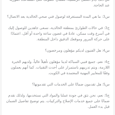
عند الحاجة.
س3: ما هي المدة المستغرقة لوصول فني صحي الخالدية بعد الاتصال؟
ج3: في حالات الطوارئ بمنطقة الخالدية، نسعى جاهدين للوصول إليك
في أسرع وقت ممكن، عادةً في غضون ساعة واحدة أو أقل، اعتمادًا
على حركة المرور وموقعك الدقيق داخل المنطقة.
س4: هل الفنيون لديكم مؤهلون ومرخصون؟
ج4: نعم، جميع فنيي السباكة لدينا مؤهلون تأهيلاً عالياً، ولديهم الخبرة
اللازمة، ويتم تدريبهم باستمرار على أحدث التقنيات. كما أنهم يعملون
وفقًا للمعايير المهنية المعتمدة في الكويت.
س5: هل تقدمون ضمانًا على الخدمات التي تقدمونها؟
ج5: نعم، نحن نثق في جودة عملنا والمواد التي نستخدمها، ولذلك نقدم
ضمانًا على جميع خدمات الإصلاح والتركيبات. يتم توضيح تفاصيل الضمان
قبل بدء العمل.