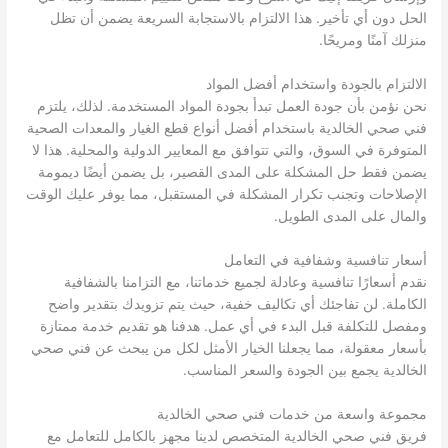
الحل دون أي تأخير. هذا الالتزام بالاستجابة السريعة يضمن أن تظل
منزلك آمنًا ومريحًا.
الالتزام بالجودة واستخدام أفضل المواد
نحن نؤمن بأن جودة العمل تبدأ بجودة المواد المستخدمة. لذلك، يلتزم
فني صحي الخالدية باستخدام أفضل أنواع قطع الغيار والمعدات الصحية
المتوفرة في السوق، والتي تتوافق مع المعايير الدولية والمحلية. هذا لا
يضمن فقط حل المشكلة على المدى القصير، بل يضمن أيضًا ديمومة
الإصلاحات وتجنب تكرار المشكلة في المستقبل، مما يوفر عليك الوقت
والمال على المدى الطويل.
أسعار تنافسية وشفافية في التعامل
نقدم أسعارًا تنافسية وعادلة لجميع خدماتنا، مع التزامنا بالشفافية
الكاملة. لن تفاجئك أي تكاليف خفية، حيث يتم تزويدك بتقدير واضح
ومفصل للتكلفة قبل البدء في أي عمل. هدفنا هو تقديم خدمة ممتازة
بأسعار معقولة، مما يجعلنا الخيار الأمثل لكل من يبحث عن فني صحي
الخالدية يجمع بين الجودة والسعر المناسب.
مجموعة واسعة من خدمات فني صحي الخالدية
فريق فني صحي الخالدية المتخصص لدينا مجهز بالكامل للتعامل مع