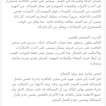
لضمان الدقة والسرعة في العمل، يستثمر فني صحي الخالدية باستمرار
في أحدث الأدوات والتقنيات المتوفرة في مجال السباكة. من أجهزة
الكشف عن التسربات بالموجات فوق الصوتية إلى كاميرات فحص
الأنابيب الداخلية، مروراً بمعدات تسليك المجاري الحديثة، كل ذلك
يضمن أن يتم العمل بفعالية وكفاءة عالية، مما يقلل من الوقت
المستغرق في الإصلاحات ويقلل من الإزعاج لك.
التدريب المستمر للفنيين
العالم يتطور، وتتطور معه تقنيات السباكة. لذلك، يحرص فني صحي
الخالدية على تدريب فريقه بشكل مستمر على أحدث الابتكارات
والأساليب في المجال. هذا التدريب يشمل ليس فقط الجوانب الفنية،
بل أيضًا خدمة العملاء والسلامة المهنية، لضمان تقديم تجربة شاملة
وممتازة.
فحص شامل قبل وبعد الإصلاح
قبل البدء بأي عمل، يقوم فني صحي الخالدية بإجراء فحص شامل
للمشكلة لتحديد السبب الجذري بدقة. وبعد الانتهاء من الإصلاح، يتم
إجراء فحص نهائي للتأكد من أن المشكلة قد حُلت بشكل كامل وأن
جميع الأنظمة تعمل بكفاءة. هذا الالتزام بالفحص يضمن عدم تكرار
المشكلة ويضمن جودة العمل المنجز.