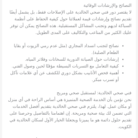
النصائح والإرشادات الوقائية
لا يقتصر دور فني صحي الخالدية على الإصلاحات فقط، بل يشمل أيضًا
تقديم نصائح وإرشادات قيمة لعملائنا حول كيفية الحفاظ على أنظمة
السباكة لديهم وتجنب المشاكل المستقبلية. هذه النصائح يمكن أن توفر
عليك الكثير من المتاعب والتكاليف على المدى الطويل.
نصائح لتجنب انسداد المجاري (مثل عدم رمي الزيوت أو بقايا
الطعام الصلبة).
إرشادات حول الصيانة الدورية للسخانات وفلاتر المياه.
كيفية التعامل مع التسربات البسيطة مؤقتًا لحين وصول الفني.
أهمية فحص الأنابيب بشكل دوري للكشف عن أي علامات تآكل
أو تسرب مبكر.
فني صحي الخالدية: لمستقبل صحي ومريح
نحن نؤمن بأن الخدمة الصحية المتميزة هي أساس الراحة في أي منزل
أو مكان عمل. لهذا، يلتزم فني صحي الخالدية بتقديم أفضل الخدمات
التي تضمن لك بيئة صحية ومريحة. إن اهتمامنا بالتفاصيل وحرصنا على
تقديم حلول دائمة هو ما يميزنا ويجعلنا الخيار الأول لسكان الخالدية في
الكويت.