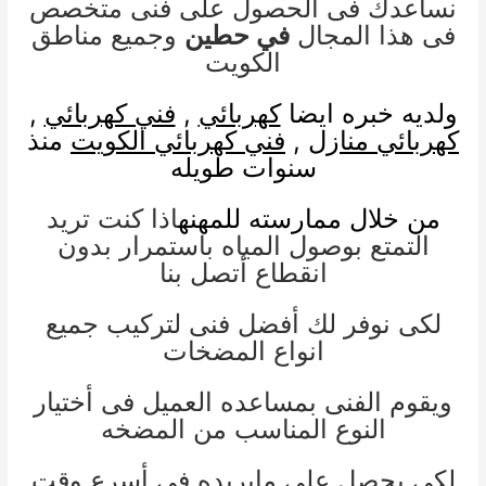
نساعدك فى الحصول على فنى متخصص
فى هذا المجال
في حطين
وجميع مناطق
الكويت
ولديه خبره ايضا
كهربائي
,
فني كهربائي
,
كهربائي منازل
,
فني كهربائي الكويت
منذ
سنوات طويله
من خلال ممارسته للمهنه
اذا كنت تريد
التمتع بوصول المياه باستمرار بدون
انقطاع أتصل بنا
لكى نوفر لك أفضل فنى لتركيب جميع
انواع المضخات
ويقوم الفنى بمساعده العميل فى أختيار
النوع المناسب من المضخه
لكى يحصل على مايريده فى أسرع وقت