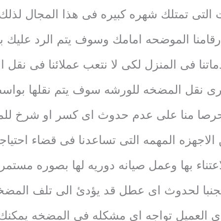
التى تمتلك شهره كبيره فى هذا المجال لذلك لا
أرقامنا الموضحه امامك وسوف يتم الرد عليك 
ماتنا فى المنزل لكى لا نتعب عملائنا فى نقل
رى نقل المضخه للورشه سوف يتم نقلها بوا
 حرصا منا على عدم حدوث اى كسر او شرخ لل
لاجهزه المهمه التى تساعدنا فى قضاء احتياجتن
لاعتناء بها وعمل صيانه دوريه لها بصوره مست
نبا لحدوث اى عطل قد يؤدئ الى تلف المضخه
ى العميل تواجه اى مشكله فى المضخه يمكنك ال