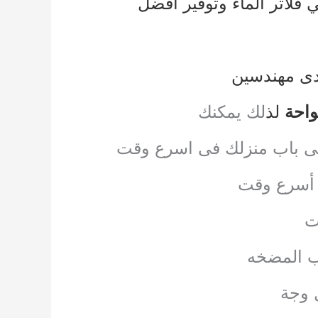
 فلاتر الماء
وتوفير أفضل
يدى مهندسين
واحة
لذ
لك يمكنك
الى باب منزلك فى اسرع وقت
ى أسرع وقت
ت
يب المضخه
 وجة