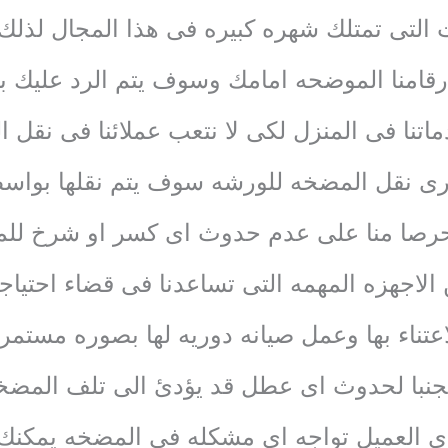
التى تمتلك شهره كبيره فى هذا المجال لذلك لا
أرقامنا الموضحه امامك وسوف يتم الرد عليك 
ماتنا فى المنزل لكى لا نتعب عملائنا فى نقل
رى نقل المضخه للورشه سوف يتم نقلها بوا
 حرصا منا على عدم حدوث اى كسر او شرخ لل
لاجهزه المهمه التى تساعدنا فى قضاء احتياجتن
لاعتناء بها وعمل صيانه دوريه لها بصوره مست
نبا لحدوث اى عطل قد يؤدئ الى تلف المضخه
ى العميل تواجه اى مشكله فى المضخه يمكنك ال