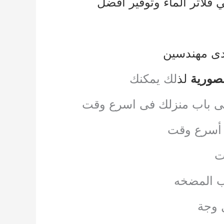
 فلاتر الماء
وتوفير أفضل
يدى مهندسين
صورية
لذ
لك يمكنك
الى باب منزلك فى اسرع وقت
ى أسرع وقت
ت
يب المضخه
 وجة