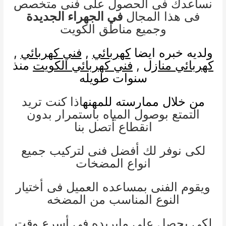
نساعدك فى الحصول على فنى متخصص
فى هذا المجال
في الجهراء الجديدة
وجميع مناطق الكويت
ولديه خبره ايضا
كهربائي
,
فني كهربائي
,
كهربائي منازل
,
فني كهربائي الكويت
منذ
سنوات طويله
من خلال ممارسته للمهنه
اذا كنت تريد
التمتع بوصول المياه باستمرار بدون
انقطاع أتصل بنا
لكى نوفر لك أفضل فنى لتركيب جميع
انواع المضخات
ويقوم الفنى بمساعده العميل فى أختيار
النوع المناسب من المضخه
لكى يحصل على مايريده فى أسرع وقت