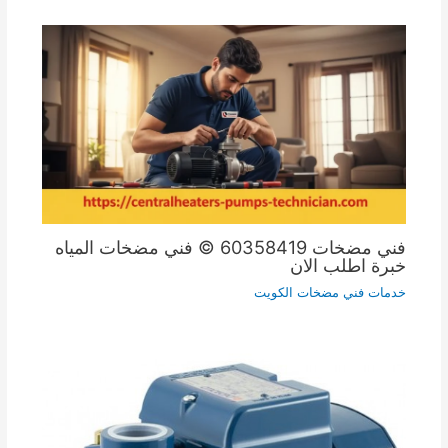
فني مضخات 60358419 © فني مضخات المياه
خبرة اطلب الان
خدمات فني مضخات الكويت