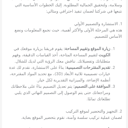
وسلامة، ولتحقيق الجمالية المطلوبة. إليك الخطوات الأساسية التي
نتبعها في شركتنا لضمان تنفيذ احترافي ومثالي:
1. الاستشارة والتصميم الأولي
هذه هي المرحلة الأولى والأكثر أهمية، حيث نجمع المعلومات ونضع
الأساس للتصميم.
زيارة الموقع وتقييم المساحة:
يقوم فريقنا بزيارة موقعك في
الكويت
لتقييم المساحة المتاحة، أخذ القياسات الدقيقة، وفهم
متطلباتك وتفضيلاتك. نناقش معك الرؤية التي لديك للشلال.
تقديم المقترحات التصميمية:
بناءً على الاستشارة، نقدم لك عدة
خيارات تصميمية ثلاثية الأبعاد (3D)، مع تحديد المواد المقترحة،
أنظمة الإضاءة، والميزانية التقديرية لكل خيار.
الموافقة على التصميم:
يتم تعديل التصميم بناءً على ملاحظاتك
ومراجعاتك حتى يتم الوصول إلى التصميم النهائي الذي يلبي
تطلعاتك تمامًا.
2. التجهيز والتحضير لموقع التركيب
لضمان عملية تركيب سلسة وآمنة، نقوم بتحضير الموقع بعناية.