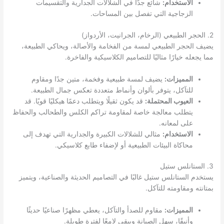
الاستخدام:
شائع جدًا في الشلالات الجدارية والتقسيمات
الزجاجية التي تفصل بين المساحات.
2. الحجر الطبيعي (الرخام، الجرانيت، الأردواز)
يضيف الحجر الطبيعي لمسة من الفخامة والأصالة، ويحاكي الطبيعة،
مما يجعله خيارًا مثاليًا للتصاميم الكلاسيكية والفاخرة.
المميزات:
يضيف لمسة طبيعية وفخمة، متين جدًا ومقاوم
للتآكل، يتوفر بألوان وأنماط متعددة تعكس جمال الطبيعة.
العيوب المحتملة:
قد يكون ثقيلًا ويتطلب دعمًا هيكليًا قويًا. قد
يتطلب معالجة خاصة لمقاومة تراكم الكلس والطحالب والحفاظ
على لمعانه.
الاستخدام:
مثالي للشلالات الكبيرة والجدارية التي تهدف إلى
محاكاة البيئات الطبيعية أو لإضفاء طابع كلاسيكي.
3. الستانلس ستيل
يستخدم الستانلس ستيل غالبًا في التصاميم الحديثة والصناعية، ويتميز
بمتانته ومقاومته للتآكل.
المميزات:
مقاوم للصدأ والتآكل، يعطي مظهرًا صناعيًا حديثًا
وأنيقًا، سهل الصيانة ويبقى لامعًا لفترة طويلة.