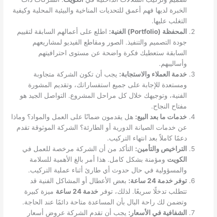
الخبرة لديها فهم أعمق للتحديات المناخية والبيئية المحلية وكيفية
التغلب عليها.
المحفظة (Portfolio) الغنية:
اطلع على أعمالهم السابقة لتقييم
جودة التصميم والتنفيذ. الصور ومقاطع الفيديو لمشاريعهم
السابقة ستعطيك فكرة واضحة عن مستوى احترافيتهم
وأساليبهم.
خدمة العملاء والاستجابة:
يجب أن تكون الشركة متجاوبة
ومستعدة للإجابة على جميع استفساراتك، وتقديم المشورة
الفنية، وتوجيهك خلال كل مراحل المشروع. التواصل الجيد هو
مفتاح النجاح.
خدمات ما بعد البيع:
هل يقدمون ضمانًا على العمل والمواد؟ وماذا
عن خدمات الصيانة الدورية أو الطارئة؟ الشركة الموثوقة تقدم
دعمًا كاملاً بعد انتهاء التركيب.
التراخيص والتأمين:
التأكد من أن الشركة مرخصة للعمل في
الكويت
ومؤمنة بشكل كامل. هذا أمر بالغ الأهمية للسلامة
والمسؤولية في حال حدوث أي طارئ أثناء عملية التركيب.
توفر خدمة 24 ساعة:
بعض الأعطال أو المشاكل الفنية قد
تتطلب تدخلًا سريعًا. لذلك، توفر
خدمة 24 ساعة
ميزة كبيرة
وتضمن لك راحة البال بأن المساعدة متاحة دائمًا عند الحاجة.
الشفافية في الأسعار:
يجب أن تقدم الشركة عروض أسعار