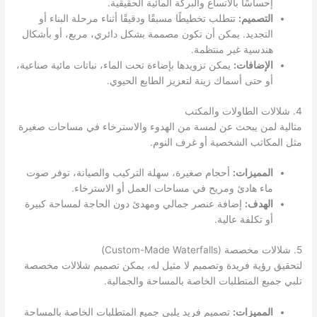
إحساسًا بالاتساع والبركة المائية الحقيقية.
التصميم:
تتطلب تخطيطًا مسبقًا ودقيقًا أثناء مرحلة البناء أو
التجديد. يمكن أن تكون مصممة بشكل دائري، مربع، أو بأشكال
هندسية غير منتظمة.
الإضافات:
يمكن تزويدها بإضاءة تحت الماء، نباتات مائية صناعية،
أو حتى أسماك زينة لتعزيز الطابع الحيوي.
4. شلالات الطاولات والمكتب
مثالية لمن يبحث عن لمسة من الهدوء والاسترخاء في مساحات صغيرة
مثل المكاتب الشخصية أو غرف النوم.
المميزات:
أحجام صغيرة، سهلة التركيب والصيانة، توفر صوت
ماء هادئ ومريح في مساحات العمل أو الاسترخاء.
الهدف:
إضافة عنصر جمالي ومهدئ دون الحاجة لمساحة كبيرة
أو تكلفة عالية.
5. شلالات مخصصة (Custom-Made Waterfalls)
لتحقيق رؤية فريدة وتصميم لا مثيل له، يمكن تصميم شلالات مخصصة
تلبي جميع المتطلبات الخاصة بالمساحة والجمالية.
المميزات:
تصميم فريد يلبي جميع المتطلبات الخاصة بالمساحة