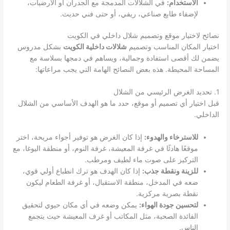
الاستخدام:
في الشلالات المدمجة مع الجدران أو الأرضيات،
لإضفاء طابع صناعي، ريفي، أو حتى فني حديث.
نصائح لاختيار موقع وتصميم شلال داخلي في الكويت
اختيار المكان المناسب وتصميم
شلالات داخلية الكويت
بشكل مدروس
يضمن لك أقصى استفادة وجمالية، ويساهم في دمجها بسلاسة مع
المساحة المحيطة. هذه بعض النصائح الهامة التي يجب مراعاتها:
1. تحديد الغرض الرئيسي من الشلال
قبل اختيار أي تصميم أو موقع، حدد ما هو الهدف الأساسي من الشلال
الداخلي.
للاسترخاء والهدوء:
إذا كان الغرض هو توفير أجواء مريحة، اختر
موقعًا هادئًا في غرفة المعيشة، غرفة النوم، أو منطقة اليوغا، مع
التركيز على صوت ماء لطيف ومرطب.
للزينة ونقطة جذب:
إذا كان الهدف هو ترك انطباع أولي قوي،
ضعه في المدخل، منطقة الاستقبال، أو غرفة الطعام ليكون
نقطة بصرية مركزية.
لتحسين جودة الهواء:
يمكن وضعه في أي مكان حيوي لتحقيق
الفائدة الصحية، مثل المكاتب أو غرف المعيشة حيث يتجمع
الناس.