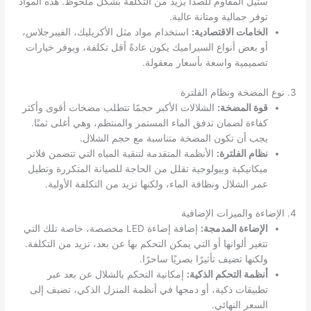
ستيل المقاوم للصدأ يزيد من التكلفة بشكل ملحوظ. هذه المواد
توفر جمالية ومتانة عالية.
الخامات الاقتصادية:
استخدام مواد مثل الأكريليك، الفيبرجلاس،
أو بعض أنواع السيراميك يكون عادةً أقل تكلفة، ويوفر خيارات
تصميمية واسعة بأسعار معقولة.
3. نوع المضخة ونظام الفلترة
قوة المضخة:
الشلالات الأكبر حجمًا تتطلب مضخات أقوى وأكثر
كفاءة لضمان تدفق الماء المستمر والمنتظم، وهي أغلى ثمنًا.
يجب أن تكون المضخة متناسبة مع حجم الشلال.
نظام الفلترة:
الأنظمة المتقدمة لتنقية المياه التي تتضمن فلاتر
ميكانيكية وبيولوجية تقلل من الحاجة للصيانة المتكررة وتطيل
عمر الشلال ونظافة الماء، ولكنها تزيد من التكلفة الأولية.
4. الإضاءة والميزات الإضافية
الإضاءة المدمجة:
إضافة إضاءة LED مخصصة، خاصة تلك التي
تتغير ألوانها أو التي يمكن التحكم بها عن بعد، تزيد من التكلفة.
ولكنها تضيف تأثيرًا بصريًا ساحرًا.
أنظمة التحكم الذكية:
إمكانية التحكم بالشلال عن بعد عبر
تطبيقات ذكية، أو دمجها في أنظمة المنزل الذكي، تضيف إلى
السعر النهائي.