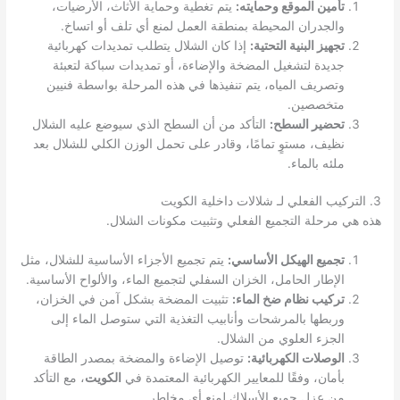
تأمين الموقع وحمايته:
يتم تغطية وحماية الأثاث، الأرضيات،
والجدران المحيطة بمنطقة العمل لمنع أي تلف أو اتساخ.
تجهيز البنية التحتية:
إذا كان الشلال يتطلب تمديدات كهربائية
جديدة لتشغيل المضخة والإضاءة، أو تمديدات سباكة لتعبئة
وتصريف المياه، يتم تنفيذها في هذه المرحلة بواسطة فنيين
متخصصين.
تحضير السطح:
التأكد من أن السطح الذي سيوضع عليه الشلال
نظيف، مستوٍ تمامًا، وقادر على تحمل الوزن الكلي للشلال بعد
ملئه بالماء.
3. التركيب الفعلي لـ شلالات داخلية الكويت
هذه هي مرحلة التجميع الفعلي وتثبيت مكونات الشلال.
تجميع الهيكل الأساسي:
يتم تجميع الأجزاء الأساسية للشلال، مثل
الإطار الحامل، الخزان السفلي لتجميع الماء، والألواح الأساسية.
تركيب نظام ضخ الماء:
تثبيت المضخة بشكل آمن في الخزان،
وربطها بالمرشحات وأنابيب التغذية التي ستوصل الماء إلى
الجزء العلوي من الشلال.
الوصلات الكهربائية:
توصيل الإضاءة والمضخة بمصدر الطاقة
بأمان، وفقًا للمعايير الكهربائية المعتمدة في
الكويت
، مع التأكد
من عزل جميع الأسلاك لمنع أي مخاطر.