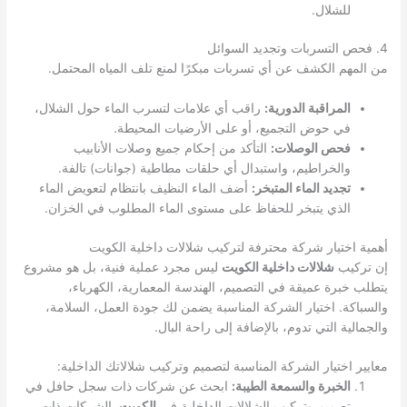
للشلال.
4. فحص التسربات وتجديد السوائل
من المهم الكشف عن أي تسربات مبكرًا لمنع تلف المياه المحتمل.
المراقبة الدورية:
راقب أي علامات لتسرب الماء حول الشلال،
في حوض التجميع، أو على الأرضيات المحيطة.
فحص الوصلات:
التأكد من إحكام جميع وصلات الأنابيب
والخراطيم، واستبدال أي حلقات مطاطية (جوانات) تالفة.
تجديد الماء المتبخر:
أضف الماء النظيف بانتظام لتعويض الماء
الذي يتبخر للحفاظ على مستوى الماء المطلوب في الخزان.
أهمية اختيار شركة محترفة لتركيب شلالات داخلية الكويت
إن تركيب
شلالات داخلية الكويت
ليس مجرد عملية فنية، بل هو مشروع
يتطلب خبرة عميقة في التصميم، الهندسة المعمارية، الكهرباء،
والسباكة. اختيار الشركة المناسبة يضمن لك جودة العمل، السلامة،
والجمالية التي تدوم، بالإضافة إلى راحة البال.
معايير اختيار الشركة المناسبة لتصميم وتركيب شلالاتك الداخلية:
الخبرة والسمعة الطيبة:
ابحث عن شركات ذات سجل حافل في
تصميم وتركيب الشلالات الداخلية في
الكويت
. الشركات ذات