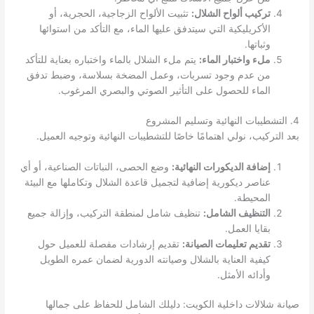
تركيب ألواح الشلال:
تثبيت الألواح الزجاجية، الحجرية، أو
الأكريليكية التي سيتدفق عليها الماء، مع التأكد من استوائها
وثباتها.
ملء واختبار الماء:
يتم ملء الشلال بالماء واختباره بعناية للتأكد
من عدم وجود تسربات، وعمل المضخة بسلاسة، وضبط تدفق
الماء للحصول على التأثير الصوتي والبصري المرغوب.
4. التشطيبات النهائية وتسليم المشروع
بعد التركيب، نولي اهتمامًا خاصًا للتشطيبات النهائية وتوجيه العميل.
إضافة الديكورات النهائية:
وضع الحصى، النباتات الصناعية، أو أي
عناصر ديكورية إضافية لتجميل قاعدة الشلال وتكاملها مع البيئة
المحيطة.
التنظيف الشامل:
تنظيف شامل لمنطقة التركيب، وإزالة جميع
بقايا العمل.
تقديم تعليمات الصيانة:
تقديم إرشادات مفصلة للعميل حول
كيفية العناية بالشلال وصيانته الدورية لضمان عمره الطويل
وأدائه الأمثل.
صيانة شلالات داخلية الكويت: دليلك الشامل للحفاظ على جمالها