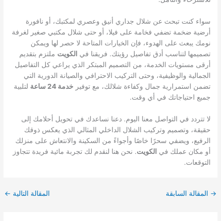
سواء كنت تبحث عن شلال جداري أنيق وعصري لمكتبك، أو نافورة
أرضية ضخمة تضفي فخامة على فيلا، أو حتى شلال مكتبي صغير لغرفة
نومك يبعث على الهدوء، فإن الخيارات المتاحة لا حصر لها ويمكن
تصميمها لتناسب أدق تفاصيل رؤيتك. فريقنا في
الكويت
ملتزم بتقديم
أرقى مستويات الخدمة، من التصميم المبتكر الذي يراعي كل التفاصيل
الجمالية والوظيفية، وحتى التركيب الاحترافي والصيانة الدورية التي
تضمن استمرارية جمال وكفاءة شلالك، مع توفير
خدمة 24 ساعة
لتلبية
جميع احتياجاتك في أي وقت.
لا تتردد في التواصل معنا اليوم. دعنا نساعدك في تحويل أحلامك إلى
حقيقة، وتصميم وتركيب الشلال الداخلي المثالي الذي يعكس ذوقك
الرفيع، ويضفي سحرًا خاصًا وأجواءً من السكينة والانتعاش على منزلك
أو مكان عملك في
الكويت
. نحن هنا لنقدم لك تجربة مائية فريدة تتجاوز
التوقعات.
→
المقالة السابقة
المقالة التالية
←