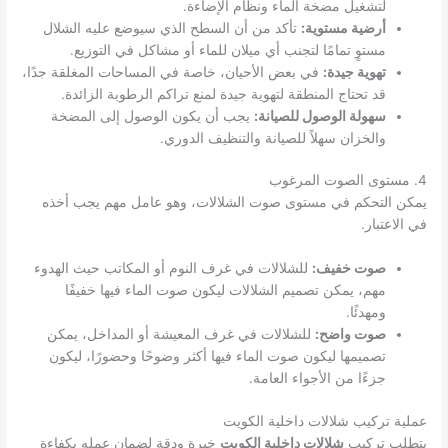
لتشغيل مضخة الماء ونظام الإضاءة.
أرضية مستوية:
تأكد من أن السطح الذي سيوضع عليه الشلال
مستوٍ تمامًا لتجنب أي ميلان للماء أو مشاكل في التوزيع.
تهوية جيدة:
في بعض الأحيان، خاصة في المساحات المغلقة جدًا،
قد تحتاج المنطقة لتهوية جيدة لمنع تراكم الرطوبة الزائدة.
سهولة الوصول للصيانة:
يجب أن يكون الوصول إلى المضخة
والخزان سهلاً للصيانة والتنظيف الدوري.
4. مستوى الصوت المرغوب
يمكن التحكم في مستوى صوت الشلالات، وهو عامل مهم يجب أخذه
في الاعتبار.
صوت خفيف:
للشلالات في غرف النوم أو المكاتب حيث الهدوء
مهم، يمكن تصميم الشلالات ليكون صوت الماء فيها خفيفًا
ومهدئًا.
صوت واضح:
للشلالات في غرف المعيشة أو المداخل، يمكن
تصميمها ليكون صوت الماء فيها أكثر وضوحًا وحضورًا، ليكون
جزءًا من الأجواء العامة.
عملية تركيب شلالات داخلية الكويت
يتطلب تركيب
شلالات داخلية الكويت
خبرة ودقة لضمان عمله بكفاءة