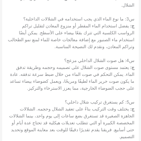
الشلال.
س3: ما نوع الماء الذي يجب استخدامه في الشلالات الداخلية؟
ج:
يفضل استخدام الماء المقطر أو منزوع المعادن لتقليل تراكم
الرواسب الكلسية التي تترك بقعًا بيضاء على الأسطح. يمكن أيضًا
استخدام ماء الصنبور مع إضافة معالجات خاصة للماء لمنع نمو الطحالب
وتراكم المعادن، ونقدم لك النصيحة المناسبة.
س4: هل صوت الشلال الداخلي مزعج؟
ج:
يعتمد مستوى صوت الشلال على تصميمه وحجمه وطريقة تدفق
الماء. يمكن التحكم في صوت الماء من خلال ضبط سرعة تدفقه. عادة
ما يكون صوت خرير الماء لطيفًا ومريحًا، ويعمل كضوضاء بيضاء تساعد
على حجب الضوضاء الخارجية، مما يعزز الاسترخاء والتركيز.
س5: كم يستغرق تركيب شلال داخلي؟
ج:
يختلف وقت التركيب بناءً على تعقيد الشلال وحجمه. الشلالات
الجاهزة الصغيرة قد تستغرق بضع ساعات إلى يوم واحد، بينما الشلالات
المخصصة الكبيرة أو التي تتطلب تعديلات هيكلية قد تحتاج عدة أيام أو
حتى أسابيع. فريقنا يقدم تقديرًا دقيقًا للوقت بعد معاينة الموقع وتحديد
التصميم.