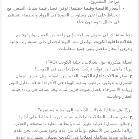
مراحل المشروع.
أسعار تنافسية وقيمة حقيقية:
نوفر أفضل قيمة مقابل السعر، مع
الحفاظ على أعلى مستويات الجودة في المواد والخدمة، لتستثمر
في جمال يدوم دون عناء.
دعنا نساعدك في تحويل مساحتك إلى واحة من الجمال والهدوء مع
شلالات داخلية الكويت
. تواصل معنا اليوم لتحصل على استشارة مجانية
وعرض أسعار مفصل يلبي جميع متطلباتك.
أسئلة متكررة حول شلالات داخلية الكويت (FAQ)
س1: ما هي أبرز فوائد تركيب شلال داخلي في الكويت؟
ج:
توفر
شلالات داخلية الكويت
العديد من الفوائد مثل تعزيز الجمال
البصري والديكور، ترطيب وتنقية الهواء في الأجواء الجافة، تقليل التوتر
وزيادة الاسترخاء بفضل صوت خرير الماء، وقد تساهم في زيادة قيمة
العقار وجاذبيته.
س2: هل تحتاج الشلالات الداخلية إلى صيانة مستمرة؟
ج:
نعم، تتطلب الشلالات الداخلية صيانة دورية للحفاظ على أدائها
وجمالها. تشمل الصيانة تغيير الماء بانتظام، تنظيف المضخة والفلاتر،
إزالة الكلس من الأسطح، والتأكد من عدم وجود تسربات. نحن نقدم
خدمات صيانة متكاملة لعملائنا في
الكويت
لضمان استمرارية جودة