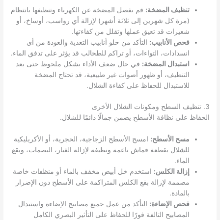
تنظيف المضخة:
قم بفصل المضخة عن الكهرباء وتنظيفها بانتظام
(مرة كل شهرين إلى ثلاثة أشهر) لإزالة أي رواسب، أوساخ، أو
شعيرات قد تعيق عملها وتقلل من كفاءتها.
فحص الأنابيب:
التأكد من خلو أنابيب التغذية والعودة من أي
انسدادات، التواءات، أو تراكم للطحالب قد يؤثر على تدفق الماء.
استبدال المضخة:
في حال ضعف الأداء بشكل ملحوظ حتى بعد
التنظيف، أو ظهور أصوات غير طبيعية، قد تحتاج المضخة
للاستبدال للحفاظ على كفاءة الشلال.
3. تنظيف السطح ومكونات الشلال الأخرى
الحفاظ على نظافة الأسطح يضمن جمالًا دائمًا للشلال.
مسح الأسطح:
امسح الأسطح الزجاجية، الحجرية، أو الأكريليكية
للشلال بقطعة قماش ناعمة ونظيفة لإزالة الغبار، البصمات، وبقع
الماء.
إزالة الكلس:
استخدم خل أبيض مخفف بالماء أو منظفات خاصة
مصممة لإزالة بقع الكلس المتراكمة على الأسطح دون الإضرار
بالمادة.
فحص الإضاءة:
التأكد من عمل جميع مصابيح الإضاءة واستبدال
المصابيح التالفة فورًا للحفاظ على التأثير البصري الكامل