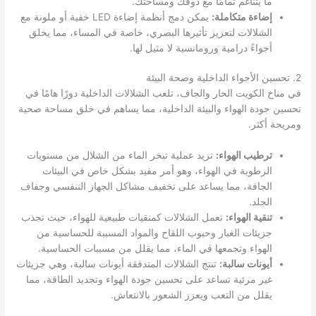
ما يتناغم تمامًا مع ذوقك ومساحتك.
إضاءة متكاملة:
يمكن دمج أنظمة إضاءة LED خفية أو ملونة مع
الشلالات لتعزيز تأثيرها البصري، خاصة في المساء، مما يخلق
أجواءً درامية ورومانسية لا مثيل لها.
2. تحسين الأجواء الداخلية وصحة البيئة
في مناخ الكويت الحار والجاف، تلعب الشلالات الداخلية دورًا هامًا في
تحسين جودة الهواء والبيئة الداخلية، مما يساهم في خلق مساحة صحية
ومريحة أكثر.
ترطيب الهواء:
تزيد عملية تبخر الماء من الشلال من مستويات
الرطوبة في الهواء، وهو أمر مفيد بشكل خاص في البيئات
الجافة، مما يساعد على تخفيف مشاكل الجهاز التنفسي وجفاف
الجلد.
تنقية الهواء:
تعمل الشلالات كمنقيات طبيعية للهواء، حيث تجذب
جزيئات الغبار وحبوب اللقاح والمواد المسببة للحساسية من
الهواء وتجمعها في الماء، مما يقلل من مسببات الحساسية.
أيونات سالبة:
تنتج الشلالات المتدفقة أيونات سالبة، وهي جزيئات
غير مرئية تساعد على تحسين جودة الهواء وتجديد الطاقة، مما
يقلل من التعب ويعزز الشعور بالانتعاش.