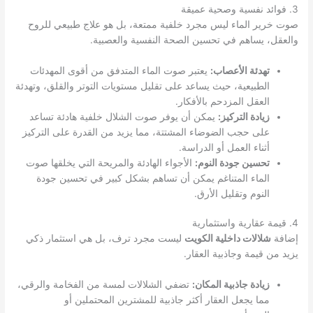
3. فوائد نفسية وصحية عميقة
صوت خرير الماء ليس مجرد خلفية ممتعة، بل هو علاج طبيعي للروح
والعقل، يساهم في تحسين الصحة النفسية والعصبية.
تهدئة الأعصاب:
يعتبر صوت الماء المتدفق من أقوى المهدئات
الطبيعية، حيث يساعد على تقليل مستويات التوتر والقلق، وتهدئة
العقل المزدحم بالأفكار.
زيادة التركيز:
يمكن أن يوفر صوت الشلال خلفية هادئة تساعد
على حجب الضوضاء المشتتة، مما يزيد من القدرة على التركيز
أثناء العمل أو الدراسة.
تحسين جودة النوم:
الأجواء الهادئة والمريحة التي يخلقها صوت
الماء المتناغم يمكن أن تساهم بشكل كبير في تحسين جودة
النوم وتقليل الأرق.
4. قيمة عقارية واستثمارية
إضافة
شلالات داخلية الكويت
ليست مجرد ترف، بل هي استثمار ذكي
يزيد من قيمة وجاذبية العقار.
زيادة جاذبية المكان:
تضفي الشلالات لمسة من الفخامة والرقي،
مما يجعل العقار أكثر جاذبية للمشترين المحتملين أو