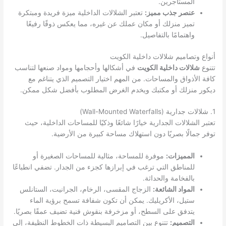
المستأجرين.
عنصر جذب مميز:
تعتبر الشلالات الداخلية ميزة فريدة ومبتكرة
تميز منزلك أو مكان عملك عن غيره، مما يعكس ذوقًا رفيعًا
واهتمامًا بالتفاصيل.
أنواع وتصاميم شلالات داخلية الكويت
تتنوع
شلالات داخلية الكويت
في أشكالها وأحجامها ومواد صنعها لتناسب
كافة الأذواق والمساحات. من المهم اختيار التصميم الذي يتناغم مع
ديكور منزلك أو مكتبك ويخدم الغرض المطلوب بأفضل شكل ممكن.
1. شلالات جدارية (Wall-Mounted Waterfalls)
تعتبر الشلالات الجدارية خيارًا شائعًا وذكيًا للمساحات الداخلية، حيث
توفر جمالًا بصريًا دون استهلاك مساحة كبيرة من الأرضية.
المميزات:
موفرة للمساحة، مثالية للمساحات الصغيرة أو
للمناطق التي ترغب في إبرازها كجزء من الجدار. تضفي انطباعًا
بالفخامة والحداثة.
المواد الشائعة:
الزجاج المقسى، الرخام، الجرانيت، الستانلس
ستيل، الأكريليك. يمكن أن تكون شفافة تسمح برؤية الماء
يتدفق على السطح، أو مزخرفة بنقوش فنية تضيف عمقًا بصريًا.
التصميم:
تتنوع بين التصاميم البسيطة ذات الخطوط النظيفة، إلى