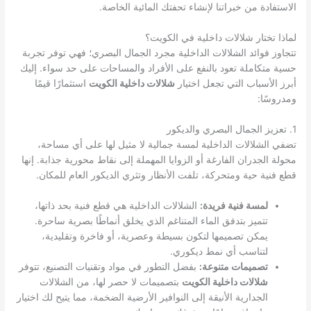
الاستفادة من خبراتنا لإنشاء تحفتك المائية الخاصة.
لماذا تختار شلالات داخلية في الكويت؟
تتجاوز فوائد الشلالات الداخلية مجرد الجمال البصري؛ فهي توفر تجربة
حسية متكاملة تعود بالنفع على الأفراد والمساحات على حد سواء. إليك
أبرز الأسباب التي تجعل اختيار
شلالات داخلية الكويت
استثمارًا قيمًا
ومدروسًا:
1. تعزيز الجمال البصري والديكور
تضفي الشلالات الداخلية لمسة جمالية لا مثيل لها على أي مساحة،
محولة الجدران الفارغة أو الزوايا المهملة إلى نقاط محورية جذابة. إنها
قطع فنية حية ومتحركة، تلفت الأنظار وتثري الديكور العام للمكان.
لمسة فنية فريدة:
الشلالات الداخلية هي قطع فنية بحد ذاتها،
تتميز بتدفق الماء المتناغم الذي يخلق أنماطًا بصرية ساحرة.
يمكن تصميمها لتكون بسيطة وعصرية، أو فاخرة وتقليدية،
لتناسب أي نمط ديكوري.
تصميمات متنوعة:
بفضل التطور في مواد وتقنيات التصنيع، تتوفر
شلالات داخلية الكويت
بتصميمات لا حصر لها، من الشلالات
الجدارية الأنيقة إلى النوافير الأرضية الضخمة، مما يتيح لك اختيار