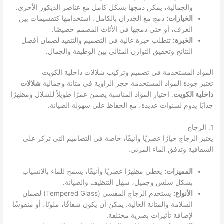
والجمالية، يمكن دمجها بشكل كامل مع عناصر الديكور الأخرى.
الخيارات:
دمج مع الجدران بالكامل، استخدامها كتقسيمات بين
الغرف، أو حتى دمجها في الأثاث المصمم خصيصًا.
الخبرة:
تتطلب خبرة عالية في التصميم والتنفيذ لضمان أفضل
النتائج وتحقيق التوازن المثالي بين الوظيفة والجمال.
المواد المستخدمة في تصميم وتركيب شلالات داخلية الكويت
تعتبر جودة المواد المستخدمة حجر الزاوية في متانة وجمالية
شلالات
داخلية الكويت
. اختيار المواد المناسبة يضمن عمرًا طويلاً للشلال ومظهرًا
جذابًا يدوم لسنوات عديدة، مع الحفاظ على سهولة الصيانة.
1. الزجاج
يعتبر الزجاج خيارًا عصريًا وأنيقًا، خاصة في التصاميم التي تركز على
الشفافية وتدفق الماء المرئي.
المميزات:
يعطي مظهرًا عصريًا وأنيقًا، يسمح للماء بالانسياب
بشكل سلس وجميل، سهل التنظيف والصيانة.
الأنواع:
يستخدم الزجاج المقسى (Tempered Glass) لضمان
السلامة والمتانة العالية. يمكن أن يكون شفافًا، ملونًا، أو منقوشًا
لإضافة تأثيرات بصرية مختلفة.