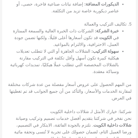
الديكورات المضافة:
إضافة نباتات صناعية فاخرة، حصى، أو
عناصر ديكورية خاصة تزيد من التكلفة.
5. تكاليف التركيب والعمالة
خبرة الشركة:
الشركات ذات الخبرة العالية والسمعة الممتازة
في
الكويت
قد تكون أسعارها أعلى قليلًا، ولكنها تضمن جودة
العمل، الاحترافية، والالتزام بالمواعيد.
سهولة التركيب:
الشلالات الجاهزة أو التي لا تتطلب تعديلات
هيكلية كبيرة تكون أسهل وأقل تكلفة في التركيب مقارنة
بالشلالات المخصصة التي تتطلب عملًا هيكليًا، تمديدات كهربائية
وسباكة معقدة.
من المهم الحصول على عروض أسعار مفصلة من عدة شركات مختلفة
لمقارنة الخدمات والأسعار، والتأكد من أن جميع الجوانب قد تم تغطيتها
في العرض.
شركتنا: خيارك الأمثل لـ شلالات داخلية الكويت
نحن نفخر في شركتنا بتقديم أفضل خدمات تصميم وتركيب وصيانة
شلالات داخلية الكويت
. نلتزم بالجودة الفائقة، الابتكار في التصميم،
ورضا العميل التام، لضمان حصولك على تجربة لا تُنسى وتحفة مائية