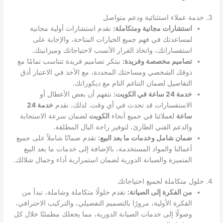
3. خدمة عملاء استثنائية ودعم متواصل
استشارات مجانية ومتكاملة:
نقدم استشارات أولية مجانية
لمساعدتك في فهم جميع الخيارات المتاحة، والإجابة على
استفساراتك، واتخاذ القرار الأنسب لاحتياجاتك وميزانيتك.
تصاميم مخصصة وفريدة:
نبتكر تصاميم فريدة تتناسب تمامًا مع
ذوقك الشخصي ومساحتك المحددة، مع الأخذ في الاعتبار أدق
التفاصيل لضمان التناغم التام مع ديكوراتك.
خدمة 24 ساعة في الكويت:
نتفهم أن بعض الأعطال أو
الاستفسارات قد تحدث في أي وقت. لذلك، نقدم
خدمة 24
ساعة
لعملائنا في جميع أنحاء
الكويت
لضمان سرعة الاستجابة
والدعم الفني الطارئ، لتوفير راحة البال المطلقة.
ضمان شامل وخدمات ما بعد البيع:
نقدم ضمانًا شاملاً على جميع
أعمالنا والمواد المستخدمة، بالإضافة إلى خدمات ما بعد البيع
المتميزة والصيانة الدورية لضمان استمرارية أداء وجمال شلالك.
4. حلول متكاملة لجميع احتياجاتك
من الفكرة إلى الصيانة:
نقدم حلولًا متكاملة وشاملة، تبدأ من
الفكرة الأولية، مرورًا بالتصميم التفصيلي، والتركيب الاحترافي،
وصولًا إلى خدمات الصيانة الدورية، مما يجعلك مطمئنًا خلال كل