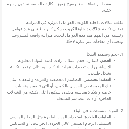
مفصلة وشفافة، مع توضيح جميع التكاليف المتضمنة، دون رسوم
خفية.
تكلفة شلالات داخلية الكويت: العوامل المؤثرة في الميزانية
تختلف تكلفة
شلالات داخلية الكويت
بشكل كبير بناءً على عدة عوامل
رئيسية. من المهم فهم هذه العوامل لتحديد ميزانية واقعية لمشروعك
وتجنب أي مفاجآت غير سارة لاحقًا:
1. حجم وتصميم الشلال
الحجم:
كلما زاد حجم الشلال، زادت كمية المواد المطلوبة
للإنشاء، وزادت تعقيدات عملية التركيب، وبالتالي ترتفع التكلفة
بشكل طبيعي.
التعقيد التصميمي:
التصاميم المخصصة والفريدة والمعقدة، مثل
تلك المدمجة في الجدران بالكامل، أو التي تتضمن منحنيات
خاصة وأشكالًا هندسية معقدة، ستكون أعلى تكلفة من الشلالات
الجاهزة أو ذات التصاميم البسيطة.
2. المواد المستخدمة في البناء
الخامات الفاخرة:
استخدام المواد الفاخرة مثل الزجاج المقسى
السميك، الرخام الطبيعي عالي الجودة، الجرانيت، أو الستانلس