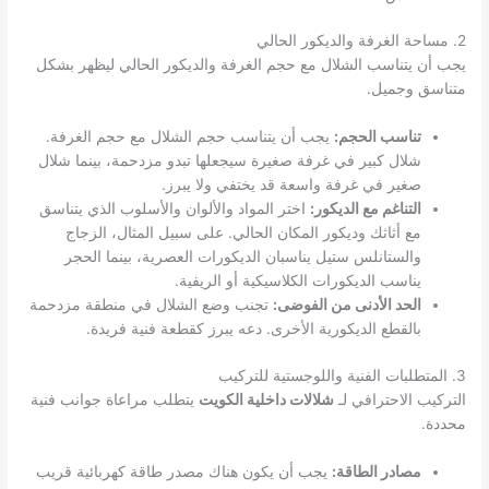
2. مساحة الغرفة والديكور الحالي
يجب أن يتناسب الشلال مع حجم الغرفة والديكور الحالي ليظهر بشكل
متناسق وجميل.
تناسب الحجم:
يجب أن يتناسب حجم الشلال مع حجم الغرفة.
شلال كبير في غرفة صغيرة سيجعلها تبدو مزدحمة، بينما شلال
صغير في غرفة واسعة قد يختفي ولا يبرز.
التناغم مع الديكور:
اختر المواد والألوان والأسلوب الذي يتناسق
مع أثاثك وديكور المكان الحالي. على سبيل المثال، الزجاج
والستانلس ستيل يناسبان الديكورات العصرية، بينما الحجر
يناسب الديكورات الكلاسيكية أو الريفية.
الحد الأدنى من الفوضى:
تجنب وضع الشلال في منطقة مزدحمة
بالقطع الديكورية الأخرى. دعه يبرز كقطعة فنية فريدة.
3. المتطلبات الفنية واللوجستية للتركيب
التركيب الاحترافي لـ
شلالات داخلية الكويت
يتطلب مراعاة جوانب فنية
محددة.
مصادر الطاقة:
يجب أن يكون هناك مصدر طاقة كهربائية قريب