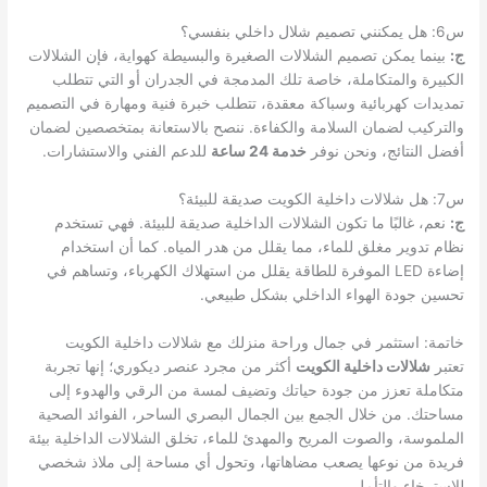
س6: هل يمكنني تصميم شلال داخلي بنفسي؟
ج:
بينما يمكن تصميم الشلالات الصغيرة والبسيطة كهواية، فإن الشلالات
الكبيرة والمتكاملة، خاصة تلك المدمجة في الجدران أو التي تتطلب
تمديدات كهربائية وسباكة معقدة، تتطلب خبرة فنية ومهارة في التصميم
والتركيب لضمان السلامة والكفاءة. ننصح بالاستعانة بمتخصصين لضمان
أفضل النتائج، ونحن نوفر
خدمة 24 ساعة
للدعم الفني والاستشارات.
س7: هل شلالات داخلية الكويت صديقة للبيئة؟
ج:
نعم، غالبًا ما تكون الشلالات الداخلية صديقة للبيئة. فهي تستخدم
نظام تدوير مغلق للماء، مما يقلل من هدر المياه. كما أن استخدام
إضاءة LED الموفرة للطاقة يقلل من استهلاك الكهرباء، وتساهم في
تحسين جودة الهواء الداخلي بشكل طبيعي.
خاتمة: استثمر في جمال وراحة منزلك مع شلالات داخلية الكويت
تعتبر
شلالات داخلية الكويت
أكثر من مجرد عنصر ديكوري؛ إنها تجربة
متكاملة تعزز من جودة حياتك وتضيف لمسة من الرقي والهدوء إلى
مساحتك. من خلال الجمع بين الجمال البصري الساحر، الفوائد الصحية
الملموسة، والصوت المريح والمهدئ للماء، تخلق الشلالات الداخلية بيئة
فريدة من نوعها يصعب مضاهاتها، وتحول أي مساحة إلى ملاذ شخصي
للاسترخاء والتأمل.