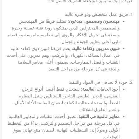
فريدة. إليك ما يميزنا ويجعلنا الشريك الأمثل لك:
1. فريق عمل متخصص وذو خبرة عالية
مهندسون ومصممون مبدعون:
نمتلك فريقًا من المهندسين
والمصممين المحترفين الذين يمتلكون رؤية فنية عميقة وخبرة
واسعة في تحويل الأفكار والرؤى إلى تصاميم ملموسة وواقعية،
تلبي أعلى معايير الجودة والجمال.
فنيون مدربون وكفاءة عالية:
يضم فريقنا فنيين ذوي كفاءة عالية
في أعمال السباكة، الكهرباء، والتركيب، وهم مدربون على أحدث
التقنيات وأفضل الممارسات. يضمنون أعلى معايير السلامة
والدقة في كل مرحلة من مراحل التنفيذ.
2. جودة لا تضاهى في المواد والتنفيذ
أجود الخامات العالمية:
نستخدم فقط أفضل أنواع الزجاج
المقسى، الحجر الطبيعي الفاخر، الستانلس ستيل المقاوم
للصدأ، والمضخات عالية الكفاءة لضمان المتانة، الأداء الأمثل،
والعمر الطويل لشلالك.
معايير عالمية في التنفيذ:
نطبق أحدث التقنيات والمعايير العالمية
في كل مرحلة من مراحل التصميم والتركيب، بدءًا من التخطيط
الأولي وصولًا إلى التشطيبات النهائية، لضمان منتج نهائي يفوق
التوقعات.