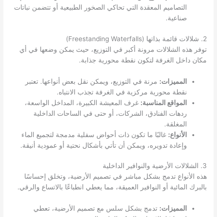
التصاميم المعقدة التي تحاكي الصخور الطبيعية أو تتضمن نباتات
صناعية.
2. شلالات قائمة بذاتها (Freestanding Waterfalls)
توفر هذه الشلالات مرونة أكبر في التوزيع، حيث يمكن وضعها في أي
مكان داخل الغرفة لتكون نقطة محورية جذابة.
المميزات:
مرنة في التوزيع، ويمكن نقل بعض أنواعها. تعتبر
نقطة محورية مركزية في الغرفة تجذب الانتباه.
المواقع المناسبة:
غرف المعيشة الكبيرة، المداخل الواسعة،
ردهات الفنادق، الشركات، أو حتى في الساحات الداخلية
المغلقة.
الأنواع:
غالبًا ما تكون ذات أحواض سفلية مدمجة لتجميع الماء
وإعادة تدويره، ويمكن أن تأتي بأشكال نحتية أو عمودية أنيقة.
3. الشلالات الأرضية والنوافير الداخلية
هذه الأنواع تدمج بشكل مباشر في تصميم الأرضية، وتخلق إحساسًا
بالبرك المائية أو النوافير العميقة، مما يعطي انطباعًا بالاتساع والرقي.
المميزات:
تدمج بشكل سلس مع تصميم الأرضية، تعطي