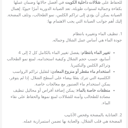
للحفاظ على
شلالات داخلية الكويت
في أفضل حالاتها وضمان عملها
بكفاءة وجمالية لسنوات طويلة، تعد الصيانة الدورية أمرًا حيويًا. إهمال
الصيانة يمكن أن يؤدي إلى تراكم الكلس، نمو الطحالب، وتلف المضخة.
إليك أهم جوانب الصيانة التي يجب الاهتمام بها:
1. تنظيف الماء وتغييره بانتظام
جودة الماء هي أساس عمل الشلال وجماله.
تغيير الماء بانتظام:
يفضل تغيير الماء بالكامل كل 2 إلى 4
أسابيع، حسب حجم الشلال وكيفية استخدامه، لمنع نمو الطحالب
وتراكم الكلس والبكتيريا.
استخدام ماء مقطر أو منزوع المعادن:
لتقليل تراكم الرواسب
الكلسية التي تترك بقعًا بيضاء على أسطح الشلال. إذا لم يتوفر،
يمكن استخدام ماء الصنبور مع معالجات خاصة.
منظفات خاصة بالماء:
يمكن إضافة أقراص أو محاليل تنظيف
مضادة للطحالب وآمنة للشلالات لمنع نموها والحفاظ على نقاء
الماء.
2. العناناية بالمضخة وفحص الأنابيب
المضخة هي قلب الشلال، والعناية بها تضمن استمرارية عمله.