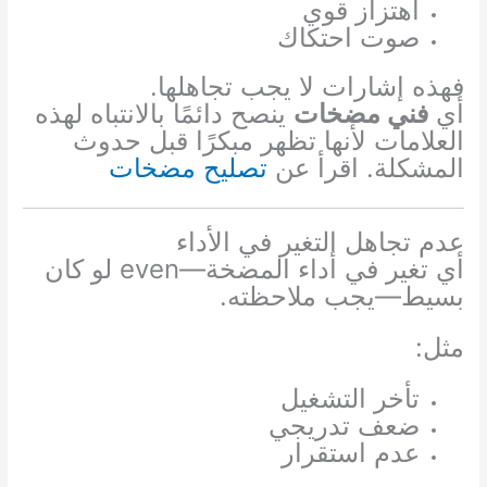
اهتزاز قوي
صوت احتكاك
فهذه إشارات لا يجب تجاهلها.
أي
فني مضخات
ينصح دائمًا بالانتباه لهذه
العلامات لأنها تظهر مبكرًا قبل حدوث
المشكلة. اقرأ عن
تصليح مضخات
عدم تجاهل التغير في الأداء
أي تغير في أداء المضخة—even لو كان
بسيط—يجب ملاحظته.
مثل:
تأخر التشغيل
ضعف تدريجي
عدم استقرار