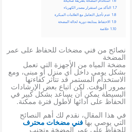
1.6
استخدام المضخة بطريقة صحيحة
1.7
التأكد من استقرار مصدر الكهرباء
1.8
عدم تأجيل التعامل مع العلامات المبكرة
1.9
الاحتفاظ بمتابعة دورية لحالة المضخة
1.10
خلاصة
نصائح من فني مضخات للحفاظ على عمر
المضخة
مضخة المياه من الأجهزة التي تعمل
بشكل يومي داخل أي منزل أو مبنى، ومع
الاستخدام المستمر قد تتأثر كفاءتها
بمرور الوقت. لكن اتباع بعض الإرشادات
البسيطة يمكن أن يساعد بشكل كبير في
الحفاظ على أدائها لأطول فترة ممكنة.
في هذا المقال، نقدم لك أهم النصائح
التي يوصي بها
فني مضخات محترف
للحفاظ على عمر المضخة وتجنب