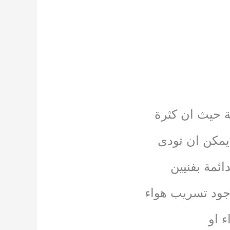
ة حيث ان كثرة
يمكن ان تودى
ئمة بفنيين
جود تسريب هواء
 او