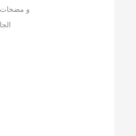
و مضخات ا
الجا