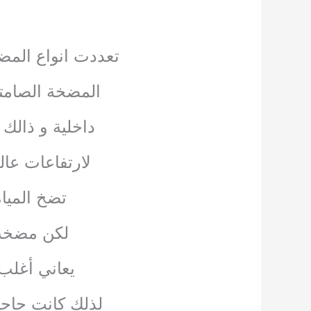
تعددت انواع المض
المضخة الصامتة
داخلية و ذالك
لارتفاعات عا
تضخ المياة لارتفاع اقصا
لكن مضخة ماء هابى تضخ 5
يعاني أغلب
لذلك كانت حاج