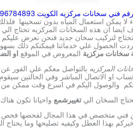
قم فني سخانات مركزيه الكويت 96784893
لا يمكن استعمال المياه بدون تسخينها
فلذلك
 ايضا ان هذه السخانات المركزيه تحتاج الي
حتاج لتركيب سخان جديد
فنحن نعرض عليكم خ
اردت الحصول علي خدماتنا فيمكنكم ذلك بسهو
سخانات مركزية
المعروض في الموقع
او الض
نات المركزيه
بالتواصل معكم علي الفور عن ط
ساب او الاتصال المباشر وفي الحالتين سيقو
تكم
والوصول اليكم في اسرع وقت ممكن من ال
يحتاج السخان الي
تغييرشمع
واحيانا تكون هناك
 من فني متخصص في هذا المجال
لفحصها فحص جي
اخبركم بهذا العطل
وكيفيه تصليحها وما يحتاج 