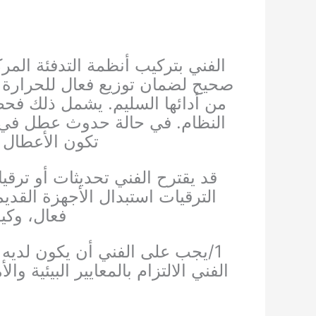
الفني بتركيب أنظمة التدفئة المر
صحيح لضمان توزيع فعال للحرارة 
من أدائها السليم. يشمل ذلك فحص
النظام.
في حالة حدوث عطل في نظا
تكون الأعطال 
قد يقترح الفني تحديثات أو ترقي
الترقيات استبدال الأجهزة القديم
فعال، وكي
1/يجب على الفني أن يكون لديه مهارات تشخيص قوية لفهم المشاكل وحلها بشكل سريع وفعال. لانة
الفني الالتزام بالمعايير البيئية