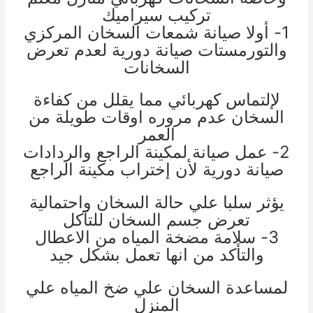
تركيب سيراميك
1- أولا صيانة شمعات السخان المركزي
والتورمستات صيانة دورية لعدم تعرض
السخانات
لإلتماس كهربائي مما يقلل من كفاءة
السخان عدم مروره اوقات طويلة من
العمر
2- عمل صيانة لمكينة الراجع والردادات
صيانة دورية لأن إختراب مكينة الراجع
يؤثر سلبا علي حالة السخان واحتمالية
تعرض جسم السخان للتآكل
3- سلامة مضخة المياه من الاعطال
والتأكد من انها تعمل بشكل جي
د
لمساعدة السخان علي ضخ المياه علي
المنزل