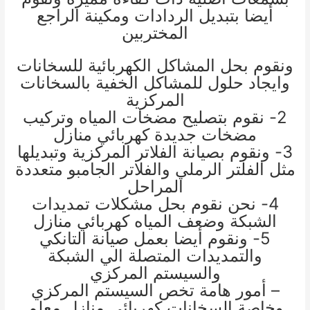
أيضا بتبديل الردادات ومكينة الراجع
المختربين
ونقوم بحل المشاكل الكهربائية للسخانات
وايجاد حلول للمشاكل الخفية بالسخانات
المركزية
2- نقوم بتصليح مضخات المياه وتركيب
مضخات جديدة
كهربائي منازل
3- ونقوم بصيانة الفلاتر المركزية وتبديلها
مثل الفلتر الرملي والفلاتر الجامبو متعددة
المراحل
4- نحن نقوم بحل مشكلات تمديدات
الشبكة وضعف المياه
كهربائي منازل
5- ونقوم أيضا بعمل صيانة التانكي
والتمديدات المتصلة الي الشبكة
والسيستم المركزي
– أمور هامة تخص السيستم المركزي
وخاصة السخانات
كهربائي منازل
معلم