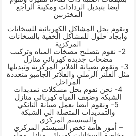
أيضا بتبديل الردادات ومكينة الراجع
المختربين
ونقوم بحل المشاكل الكهربائية للسخانات
وايجاد حلول للمشاكل الخفية بالسخانات
المركزية
2- نقوم بتصليح مضخات المياه وتركيب
مضخات جديدة
كهربائي منازل
3- ونقوم بصيانة الفلاتر المركزية وتبديلها
مثل الفلتر الرملي والفلاتر الجامبو متعددة
المراحل
4- نحن نقوم بحل مشكلات تمديدات
الشبكة وضعف المياه
كهربائي منازل
5- ونقوم أيضا بعمل صيانة التانكي
والتمديدات المتصلة الي الشبكة
والسيستم المركزي
– أمور هامة تخص السيستم المركزي
وخاصة السخانات
كهربائي منازل
معلم