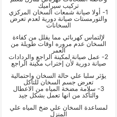
تركيب سيراميك
1- أولا صيانة شمعات السخان المركزي
والتورمستات صيانة دورية لعدم تعرض
السخانات
لإلتماس كهربائي مما يقلل من كفاءة
السخان عدم مروره اوقات طويلة من
العمر
2- عمل صيانة لمكينة الراجع والردادات
صيانة دورية لأن إختراب مكينة الراجع
يؤثر سلبا علي حالة السخان واحتمالية
تعرض جسم السخان للتآكل
3- سلامة مضخة المياه من الاعطال
والتأكد من انها تعمل بشكل جي
د
لمساعدة السخان علي ضخ المياه علي
المنزل