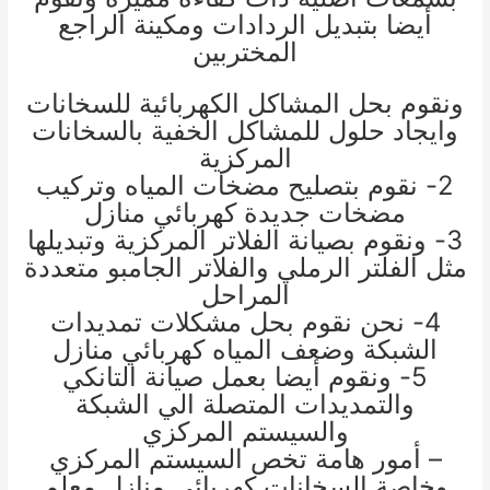
أيضا بتبديل الردادات ومكينة الراجع
المختربين
ونقوم بحل المشاكل الكهربائية للسخانات
وايجاد حلول للمشاكل الخفية بالسخانات
المركزية
2- نقوم بتصليح مضخات المياه وتركيب
مضخات جديدة
كهربائي منازل
3- ونقوم بصيانة الفلاتر المركزية وتبديلها
مثل الفلتر الرملي والفلاتر الجامبو متعددة
المراحل
4- نحن نقوم بحل مشكلات تمديدات
الشبكة وضعف المياه
كهربائي منازل
5- ونقوم أيضا بعمل صيانة التانكي
والتمديدات المتصلة الي الشبكة
والسيستم المركزي
– أمور هامة تخص السيستم المركزي
وخاصة السخانات
كهربائي منازل
معلم