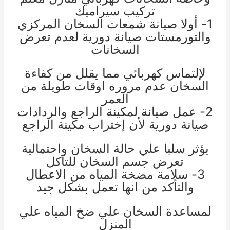
تركيب سيراميك
1- أولا صيانة شمعات السخان المركزي
والتورمستات صيانة دورية لعدم تعرض
السخانات
لإلتماس كهربائي مما يقلل من كفاءة
السخان عدم مروره اوقات طويلة من
العمر
2- عمل صيانة لمكينة الراجع والردادات
صيانة دورية لأن إختراب مكينة الراجع
يؤثر سلبا علي حالة السخان واحتمالية
تعرض جسم السخان للتآكل
3- سلامة مضخة المياه من الاعطال
والتأكد من انها تعمل بشكل جي
د
لمساعدة السخان علي ضخ المياه علي
المنزل