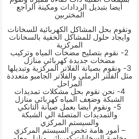
أيضا بتبديل الردادات ومكينة الراجع
المختربين
ونقوم بحل المشاكل الكهربائية للسخانات
وايجاد حلول للمشاكل الخفية بالسخانات
المركزية
2- نقوم بتصليح مضخات المياه وتركيب
مضخات جديدة
كهربائي منازل
3- ونقوم بصيانة الفلاتر المركزية وتبديلها
مثل الفلتر الرملي والفلاتر الجامبو متعددة
المراحل
4- نحن نقوم بحل مشكلات تمديدات
الشبكة وضعف المياه
كهربائي منازل
5- ونقوم أيضا بعمل صيانة التانكي
والتمديدات المتصلة الي الشبكة
والسيستم المركزي
– أمور هامة تخص السيستم المركزي
وخاصة السخانات
كهربائي منازل
معلم