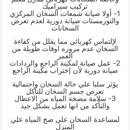
تركيب سيراميك
1- أولا صيانة شمعات السخان المركزي
والتورمستات صيانة دورية لعدم تعرض
السخانات
لإلتماس كهربائي مما يقلل من كفاءة
السخان عدم مروره اوقات طويلة من
العمر
2- عمل صيانة لمكينة الراجع والردادات
صيانة دورية لأن إختراب مكينة الراجع
يؤثر سلبا علي حالة السخان واحتمالية
تعرض جسم السخان للتآكل
3- سلامة مضخة المياه من الاعطال
والتأكد من انها تعمل بشكل جي
د
لمساعدة السخان علي ضخ المياه علي
المنزل