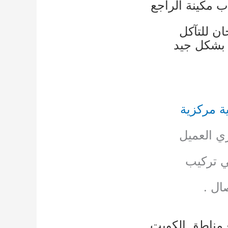
ن للتآكل
د
ة مركزية
زي العميل
ي تركيب
ال .
ع مناطق الكويت