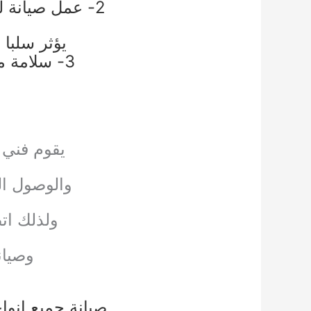
2- عمل صيانة لمكينة الراجع والردادات صيانة دورية لأن إختراب مكينة الراجع
يؤثر سلبا
3- سلامة مضخة المياه من الاعطال والتأكد من انها تعمل بشكل جي
يقوم فني 
والوصول ال
ولذلك ات
وصيان
صيانة جميع انوا