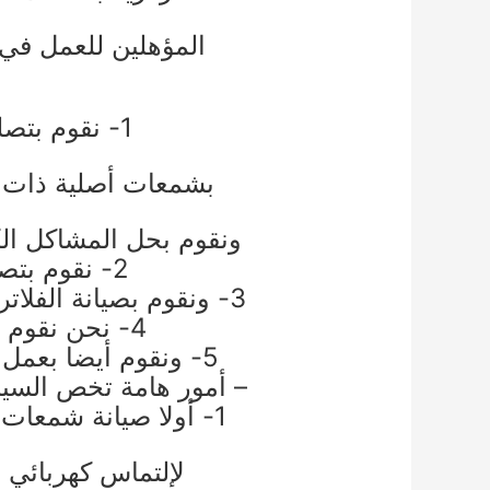
المؤهلين للعمل في 
1- نقوم بتصليح اعطال السخانات من تبديل للشمعات القديمة المختربة
بشمعات أصلية ذات كف
ونقوم بحل المشاكل الك
2- نقوم بتصليح مضخات المياه وتركيب مضخات جديدة
3- ونقوم بصيانة الفلاتر المركزية وتبديلها مثل الفلتر الرملي والفلاتر الجامبو متعددة المراحل
4- نحن نقوم بحل مشكلات تمديدات الشبكة وضعف المياه
5- ونقوم أيضا بعمل صيانة التانكي والتمديدات المتصلة الي الشبكة والسيستم المركزي
– أمور هامة تخص السي
1- أولا صيانة شمعات السخان المركزي والتورمستات صيانة دورية لعدم تعرض السخانات
لإلتماس كهربائي 