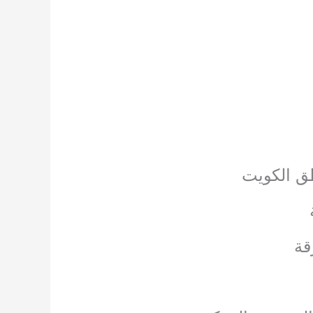
طق الكويت
قة