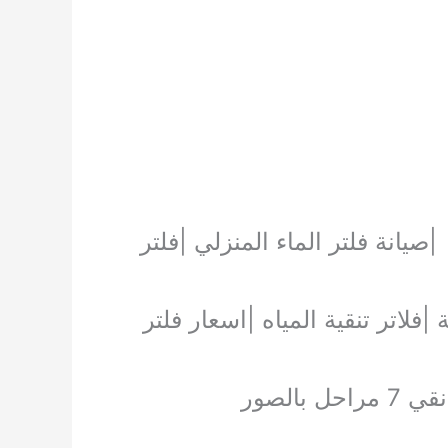
يانة فلتر الماء المنزلي |فلتر
نزلية |فلاتر تنقية المياه |اسعار فلتر