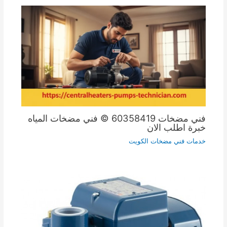
فني مضخات 60358419 © فني مضخات المياه
خبرة اطلب الان
خدمات فني مضخات الكويت