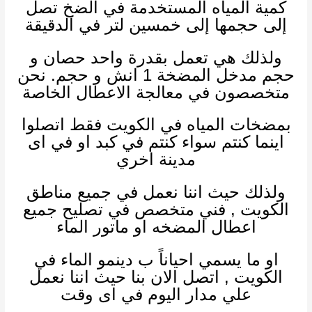
كمية المياه المستخدمة في الضخ تصل
إلى حجمها إلى خمسين لتر في الدقيقة
ولذلك
هي تعمل بقدرة واحد حصان و
حجم مدخل المضخة 1 انش و حجم. نحن
متخصصون في معالجة الاعطال الخاصة
بمضخات المياه في الكويت فقط اتصلوا
اينما كنتم سواء كنتم في كبد او في اى
مدينة اخري
ولذلك
حيث اننا نعمل في جميع مناطق
الكويت , فني متخصص في تصليح جميع
اعطال المضخه او ماتور الماء
او ما يسمي احياناً ب دينمو الماء في
الكويت , اتصل الان بنا حيث اننا نعمل
علي مدار اليوم في اى وقت