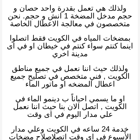
ولذلك
هي تعمل بقدرة واحد حصان و
حجم مدخل المضخة 1 انش و حجم. نحن
متخصصون في معالجة الاعطال الخاصة
بمضخات المياه في الكويت فقط اتصلوا
اينما كنتم سواء كنتم في خيطان او في اى
مدينة اخري
ولذلك
حيث اننا نعمل في جميع مناطق
الكويت , فني متخصص في تصليح جميع
اعطال المضخه او ماتور الماء
او ما يسمي احياناً ب دينمو الماء في
الكويت , اتصل الان بنا حيث اننا نعمل
علي مدار اليوم في اى وقت
خدمة 24 ساعه في الكويت وعلي مدار
الأسبوع في اى وقت اتصلإصلاح مضخات