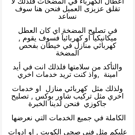
اعطال الكهرباء في المضخات فلذلك لا
تقلق عزيزى العميل فنحن هنا سوف
نساعد
في تصليح المضخة اي كان العطل
ميكانيكياً او كهربائياً فسوف يقوم ,
كهربائي منازل
في خيطان بفحص
المضخة
والتأكد من سلامتها فلذلك انت في أيد
امينة ,واذ كنت تريد خدمات اخري
ولذلك مثل
كهربائي منازل
او خدمات
اخري مثل
تركيب شاور بوكس
,
تصليح
جاكوزي
فنحن لدينا الخبرة
الكاملة في جميع الخدمات التي نعرضها
عليكم مثل
فني صحي الكويت
, او
ادوات