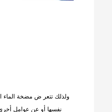
ولذلك
تتعر ض مضخة الماء ال
نفسها أو عن عوامل أخرى م