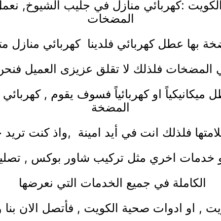
لكويت :
كهربائي منازل
في جليب الشيوخ, نعمل 
المضخات
ضخة بها عطل كهربائي فلدينا
كهربائي منازل
مت
ي المضخات فلذلك لا تقلق عزيزى العميل فنح
يكانيكياً او كهربائياً فسوف يقوم ,
كهربائي 
المضخة
لامتها فلذلك انت في أيد امينة ,واذ كنت تري
 خدمات اخري مثل
تركيب شاور بوكس
,
تصلي
الكاملة في جميع الخدمات التي نعرضها
يت
, او
ادوات صحية الكويت
, فأتصل الان بن