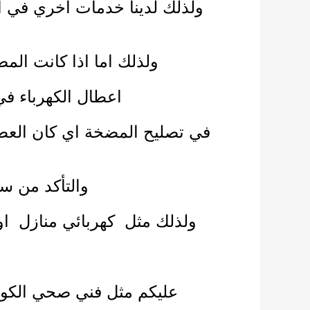
ولذلك لدينا خدمات اخري في ا
ولذلك اما اذا كانت الم
اعطال الكهرباء ف
في تصليح المضخة اي كان العطل م
والتأكد من س
ولذلك مثل
كهربائي منازل
او
عليكم مثل
فني صحي الكو