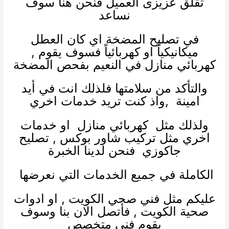
تقلق عزيزى العميل فنحن هنا سوف
نساعد
في تصليح المضخة اي كان العطل
ميكانيكياً او كهربائياً فسوف يقوم ,
كهربائي منازل
في النعيم بفحص المضخة
والتأكد من سلامتها فلذلك انت في أيد
امينة ,واذ كنت تريد خدمات اخري
ولذلك مثل
كهربائي منازل
او خدمات
اخري مثل
تركيب شاور بوكس
,
تصليح
جاكوزي
فنحن لدينا الخبرة
الكاملة في جميع الخدمات التي نعرضها
عليكم مثل
فني صحي الكويت
, او
ادوات
صحية الكويت
, فأتصل الان بنا وسوف
يقوم فني متخصص