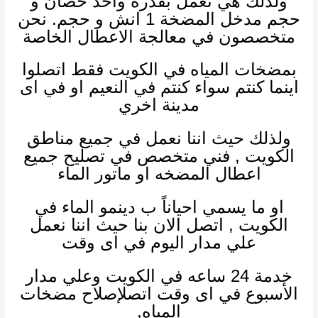
ولذلك
هي تعمل بقدرة واحد حصان و
حجم مدخل المضخة 1 انش و حجم. نحن
متخصصون في معالجة الاعطال الخاصة
بمضخات المياه في الكويت فقط اتصلوا
اينما كنتم سواء كنتم في النعيم او في اى
مدينة اخري
ولذلك
حيث اننا نعمل في جميع مناطق
الكويت , فني متخصص في تصليح جميع
اعطال المضخه او ماتور الماء
او ما يسمي احياناً ب دينمو الماء في
الكويت , اتصل الان بنا حيث اننا نعمل
علي مدار اليوم في اى وقت
خدمة 24 ساعه في الكويت وعلي مدار
الأسبوع في اى وقت اتصلإصلاح مضخات
المياه,