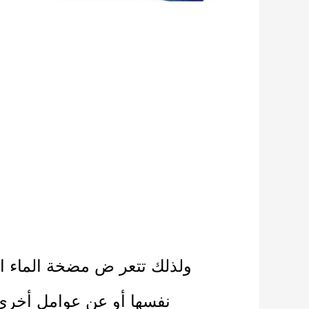
ولذلك
تتعر ض مضخة الماء ال
نفسها أو عن عوامل أخرى م