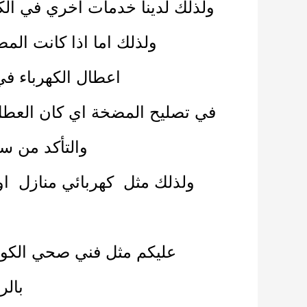
ولذلك لدينا خدمات اخري في الك
ولذلك اما اذا كانت الم
اعطال الكهرباء ف
في تصليح المضخة اي كان العطل مي
والتأكد من س
ولذلك مثل
كهربائي منازل
او
عليكم مثل
فني صحي الكو
بالر