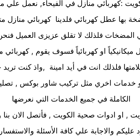
ويت :
كهربائي منازل
في الفيحاء, نعمل علي مد
ضخة بها عطل كهربائي فلدينا
كهربائي منازل
مت
ي المضخات فلذلك لا تقلق عزيزى العميل فنح
كانيكياً او كهربائياً فسوف يقوم ,
كهربائي م
لامتها فلذلك انت في أيد امينة ,واذ كنت تري
 خدمات اخري مثل
تركيب شاور بوكس
,
تصلي
الكاملة في جميع الخدمات التي نعرضها
يت
, او
ادوات صحية الكويت
, فأتصل الان بن
د عليكم والاجابة علي كافة الأسئلة والاستفسا