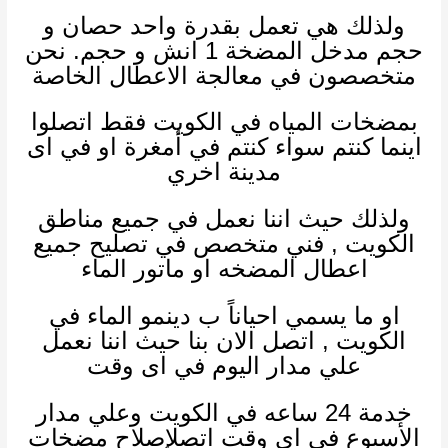
ولذلك
هي تعمل بقدرة واحد حصان و
حجم مدخل المضخة 1 انش و حجم. نحن
متخصصون في معالجة الاعطال الخاصة
بمضخات المياه في الكويت فقط اتصلوا
اينما كنتم سواء كنتم في أمغرة او في اى
مدينة اخري
ولذلك
حيث اننا نعمل في جميع مناطق
الكويت , فني متخصص في تصليح جميع
اعطال المضخه او ماتور الماء
او ما يسمي احياناً ب دينمو الماء في
الكويت , اتصل الان بنا حيث اننا نعمل
علي مدار اليوم في اى وقت
خدمة 24 ساعه في الكويت وعلي مدار
الأسبوع في اى وقت اتصلإصلاح مضخات