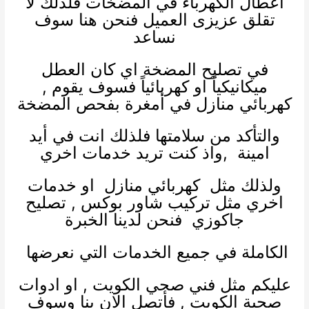
اعطال الكهرباء في المضخات فلذلك لا
تقلق عزيزى العميل فنحن هنا سوف
نساعد
في تصليح المضخة اي كان العطل
ميكانيكياً او كهربائياً فسوف يقوم ,
كهربائي منازل
في أمغرة بفحص المضخة
والتأكد من سلامتها فلذلك انت في أيد
امينة ,واذ كنت تريد خدمات اخري
ولذلك مثل
كهربائي منازل
او خدمات
اخري مثل
تركيب شاور بوكس
,
تصليح
جاكوزي
فنحن لدينا الخبرة
الكاملة في جميع الخدمات التي نعرضها
عليكم مثل
فني صحي الكويت
, او
ادوات
صحية الكويت
, فأتصل الان بنا وسوف