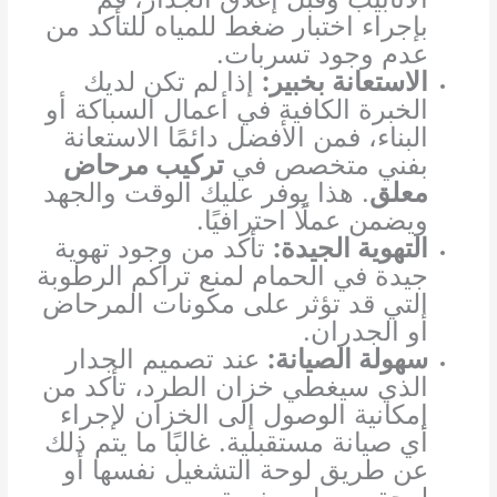
بإجراء اختبار ضغط للمياه للتأكد من
عدم وجود تسربات.
الاستعانة بخبير:
إذا لم تكن لديك
الخبرة الكافية في أعمال السباكة أو
البناء، فمن الأفضل دائمًا الاستعانة
بفني متخصص في
تركيب مرحاض
معلق
. هذا يوفر عليك الوقت والجهد
ويضمن عملًا احترافيًا.
التهوية الجيدة:
تأكد من وجود تهوية
جيدة في الحمام لمنع تراكم الرطوبة
التي قد تؤثر على مكونات المرحاض
أو الجدران.
سهولة الصيانة:
عند تصميم الجدار
الذي سيغطي خزان الطرد، تأكد من
إمكانية الوصول إلى الخزان لإجراء
أي صيانة مستقبلية. غالبًا ما يتم ذلك
عن طريق لوحة التشغيل نفسها أو