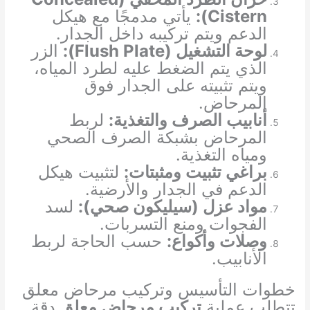
Cistern):
يأتي مدمجًا مع هيكل
الدعم ويتم تركيبه داخل الجدار.
لوحة التشغيل (Flush Plate):
الزر
الذي يتم الضغط عليه لطرد المياه،
ويتم تثبيته على الجدار فوق
المرحاض.
أنابيب الصرف والتغذية:
لربط
المرحاض بشبكة الصرف الصحي
ومياه التغذية.
براغي تثبيت ومثبتات:
لتثبيت هيكل
الدعم في الجدار والأرضية.
مواد عزل (سيليكون صحي):
لسد
الفجوات ومنع التسربات.
وصلات وأكواع:
حسب الحاجة لربط
الأنابيب.
خطوات التأسيس وتركيب مرحاض معلق
تتطلب عملية
تركيب مرحاض معلق
دقة