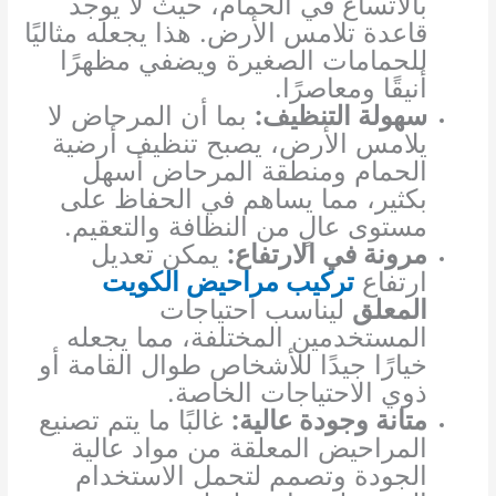
بالاتساع في الحمام، حيث لا يوجد
قاعدة تلامس الأرض. هذا يجعله مثاليًا
للحمامات الصغيرة ويضفي مظهرًا
أنيقًا ومعاصرًا.
سهولة التنظيف:
بما أن المرحاض لا
يلامس الأرض، يصبح تنظيف أرضية
الحمام ومنطقة المرحاض أسهل
بكثير، مما يساهم في الحفاظ على
مستوى عالٍ من النظافة والتعقيم.
مرونة في الارتفاع:
يمكن تعديل
ارتفاع
تركيب مراحيض الكويت
المعلق
ليناسب احتياجات
المستخدمين المختلفة، مما يجعله
خيارًا جيدًا للأشخاص طوال القامة أو
ذوي الاحتياجات الخاصة.
متانة وجودة عالية:
غالبًا ما يتم تصنيع
المراحيض المعلقة من مواد عالية
الجودة وتصمم لتحمل الاستخدام