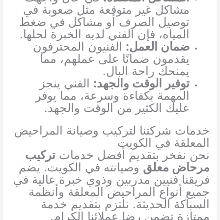
مشاكل غير متوقعة مثل صعوبة في
توصيل الصرف أو مشاكل في ضغط
المياه، فإن الفني لديه الخبرة لحلها.
ضمان العمل:
الفنيون المحترفون
يقدمون ضمانًا على عملهم، مما
يمنحك راحة البال.
توفير الوقت والجهد:
الفني ينجز
المهمة بكفاءة وسرعة، مما يوفر
عليك الكثير من الوقت والجهد.
خدمات شركتنا لتركيب وصيانة المراحيض
المعلقة في الكويت
نحن نفخر بتقديم أفضل خدمات
تركيب
مرحاض معلق
وصيانته في الكويت. يضم
فريقنا فنيين مدربين وذوي خبرة عالية في
جميع أنواع المراحيض المعلقة وأنظمة
السباكة الحديثة. نلتزم بتقديم خدمة
ممتازة تضمن رضا عملائنا الكرام.