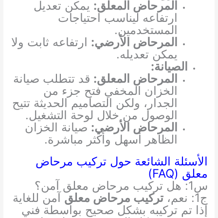
المرحاض المعلق:
يمكن تعديل
ارتفاعه ليناسب احتياجات
المستخدمين.
المرحاض الأرضي:
ارتفاعه ثابت ولا
يمكن تعديله.
الصيانة:
المرحاض المعلق:
قد تتطلب صيانة
الخزان المخفي فتح جزء من
الجدار، ولكن التصاميم الحديثة تتيح
الوصول من خلال لوحة التشغيل.
المرحاض الأرضي:
صيانة الخزان
الظاهر أسهل وأكثر مباشرة.
الأسئلة الشائعة حول تركيب مرحاض
معلق (FAQ)
س1: هل تركيب مرحاض معلق آمن؟
ج1: نعم،
تركيب مرحاض معلق
آمن للغاية
إذا تم تركيبه بشكل صحيح بواسطة فني