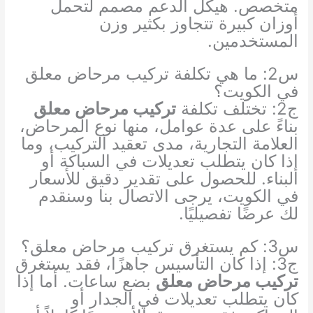
متخصص. هيكل الدعم مصمم لتحمل
أوزان كبيرة تتجاوز بكثير وزن
المستخدمين.
س2: ما هي تكلفة تركيب مرحاض معلق
في الكويت؟
ج2: تختلف تكلفة
تركيب مرحاض معلق
بناءً على عدة عوامل، منها نوع المرحاض،
العلامة التجارية، مدى تعقيد التركيب، وما
إذا كان يتطلب تعديلات في السباكة أو
البناء. للحصول على تقدير دقيق للأسعار
في الكويت، يرجى الاتصال بنا وسنقدم
لك عرضًا تفصيليًا.
س3: كم يستغرق تركيب مرحاض معلق؟
ج3: إذا كان التأسيس جاهزًا، فقد يستغرق
تركيب مرحاض معلق
بضع ساعات. أما إذا
كان يتطلب تعديلات في الجدار أو