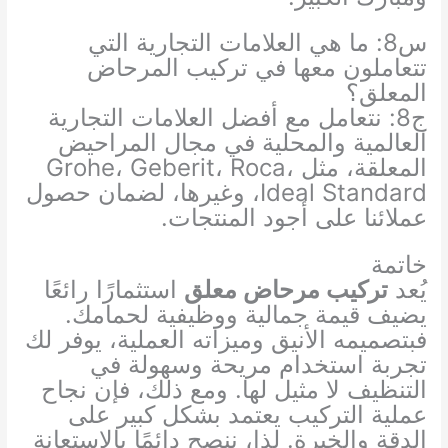
س8: ما هي العلامات التجارية التي
تتعاملون معها في تركيب المرحاض
المعلق؟
ج8: نتعامل مع أفضل العلامات التجارية
العالمية والمحلية في مجال المراحيض
المعلقة، مثل Grohe، Geberit، Roca،
Ideal Standard، وغيرها، لضمان حصول
عملائنا على أجود المنتجات.
خاتمة
يُعد
تركيب مرحاض معلق
استثمارًا رائعًا
يضيف قيمة جمالية ووظيفية لحمامك.
فبتصميمه الأنيق وميزاته العملية، يوفر لك
تجربة استخدام مريحة وسهولة في
التنظيف لا مثيل لها. ومع ذلك، فإن نجاح
عملية التركيب يعتمد بشكل كبير على
الدقة والخبرة. لذا، ننصح دائمًا بالاستعانة