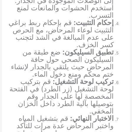
إلى الوصلات الموجودة في الجدار.
استخدم الحشوات والمانعات لمنع
التسرب.
إحكام التثبيت:
قم بإحكام ربط براغي
التثبيت لوعاء المرحاض، مع الحرص
على عدم المبالغة في الشد لتجنب
كسر الخزف.
تطبيق السيليكون:
ضع طبقة من
السيليكون الصحي حول حافة
المرحاض حيث يلتقي بالجدار لإنشاء
ختم محكم ومنع دخول الماء.
تركيب لوحة التشغيل:
قم بتركيب
لوحة التشغيل (زر الطرد) في الفتحة
المخصصة لها على الجدار وقم
بتوصيلها بآلية الطرد داخل الخزان
المخفي.
الاختبار النهائي:
قم بتشغيل المياه
واختبر المرحاض عدة مرات للتأكد