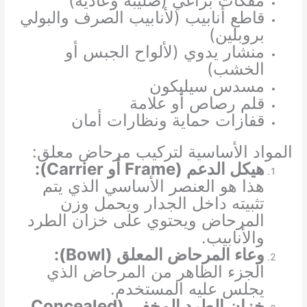
مفكات براغي (صليبة وعادية)
قاطع أنابيب (لأنابيب الصرف والبولي
بروبلين)
منشار يدوي (لألواح الجبس أو
الخشب)
مسدس سيليكون
قلم رصاص أو علامة
قفازات حماية ونظارات أمان
المواد الأساسية لتركيب مرحاض معلق:
هيكل الدعم (Frame أو Carrier):
هذا هو العنصر الأساسي الذي يتم
تثبيته داخل الجدار ويحمل وزن
المرحاض ويحتوي على خزان الطرد
والأنابيب.
وعاء المرحاض المعلق (Bowl):
الجزء الظاهر من المرحاض الذي
يجلس عليه المستخدم.
خزان الطرد المخفي (Concealed