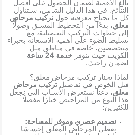
بالغ الأهمية لضمان الحصول على أفضل
النتائج. في هذا الدليل الشامل، سنتناول
كل ما تحتاج معرفته حول
تركيب مرحاض
معلق
، بدءًا من التخطيط المسبق وصولًا
إلى خطوات التركيب التفصيلية، مع
تسليط الضوء على أهمية الاستعانة بخبراء
متخصصين، خاصة في مناطق مثل
الكويت حيث تتوفر
خدمة 24 ساعة
لضمان راحتك.
لماذا تختار تركيب مرحاض معلق؟
قبل الخوض في تفاصيل
تركيب مرحاض
معلق
، دعنا نستعرض الأسباب التي تجعل
هذا النوع من المراحيض خيارًا مفضلًا
للكثيرين:
تصميم عصري وموفر للمساحة:
يعطي المرحاض المعلق إحساسًا