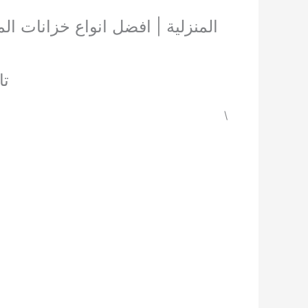
المنزلية | افضل انواع خزانات الم
تانك 3 مراحل 
\