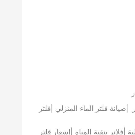
ر
صيانة فلتر الماء المنزلي |فلتر
لمنزلية |فلاتر تنقية المياه |اسعار فلتر