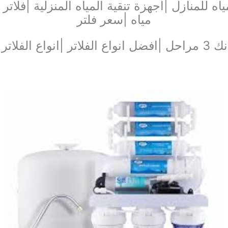
ياه للمنازل |أجهزة تنقية المياه المنزلية |فل
مياه |سعر فلتر
|افضل انواع الفلاتر |انواع الفلاتر |