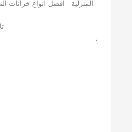
المنزلية | افضل انواع خزانات الم
تانك 3 مراحل 
\