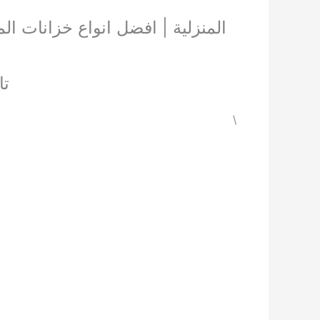
المنزلية | افضل انواع خزانات الم
تانك 3 مراحل 
\