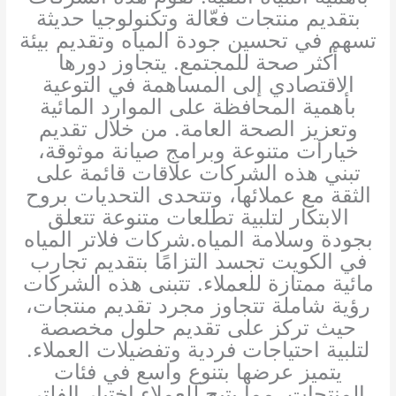
بتقديم منتجات فعّالة وتكنولوجيا حديثة
تسهم في تحسين جودة المياه وتقديم بيئة
أكثر صحة للمجتمع. يتجاوز دورها
الاقتصادي إلى المساهمة في التوعية
بأهمية المحافظة على الموارد المائية
وتعزيز الصحة العامة. من خلال تقديم
خيارات متنوعة وبرامج صيانة موثوقة،
تبني هذه الشركات علاقات قائمة على
الثقة مع عملائها، وتتحدى التحديات بروح
الابتكار لتلبية تطلعات متنوعة تتعلق
بجودة وسلامة المياه.شركات فلاتر المياه
في الكويت تجسد التزامًا بتقديم تجارب
مائية ممتازة للعملاء. تتبنى هذه الشركات
رؤية شاملة تتجاوز مجرد تقديم منتجات،
حيث تركز على تقديم حلول مخصصة
لتلبية احتياجات فردية وتفضيلات العملاء.
يتميز عرضها بتنوع واسع في فئات
المنتجات، مما يتيح للعملاء اختيار الفلتر