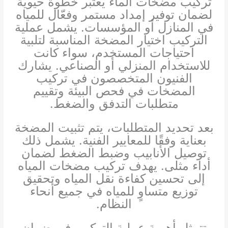
تركيب مضخات الماء يُعتبر خطوة حيوية
لضمان توفير إمداد مستمر وفعّال للمياه
في المنازل أو المؤسسات. يشمل عملية
التركيب اختيار المضخة المناسبة لتلبية
احتياجات المستخدم، سواء كانت
للاستخدام المنزلي أو الصناعي. يشارك
الفنيون المتخصصون في تركيب
المضخات في فحص البيئة وتقييم
متطلبات التدفق والضغط.
بعد تحديد المتطلبات، يتم تثبيت المضخة
بعناية وفقًا للمعايير الفنية. يشمل ذلك
توصيل الأنابيب وضبط الضغط لضمان
أداء مثلى. يهدف تركيب مضخات المياه
إلى تحسين كفاءة نقل المياه وتحقيق
توزيع متساوٍ للمياه في جميع أنحاء
النظام.
تتمثل أهمية عملية التركيب في ضمان