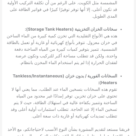
المشمسة مثل الكويت. على الرغم من أن تكلفة التركيب الأولية
قد تكون أعلى، إلا أنها توفر توفيرًا كبيرًا في فواتير الطاقة على
المدى الطويل.
سخانات الخزان التخزينية (Storage Tank Heaters):
هذه هي الأنواع التقليدية التي تخزن كمية كبيرة من الماء الساخن
في خزان معزول. تتوفر بأنواع كهربائية أو غازية أو تعمل بالطاقة
الشمسية. تتميز بتوفير كميات كبيرة من المياه الساخنة دفعة
واحدة، ولكن قد تتطلب مساحة أكبر للتركيب وتكون عرضة
لفقدان الحرارة إذا لم يتم استخدام الماء المخزن بانتظام.
السخانات الفورية / بدون خزان (Tankless/Instantaneous
Heaters):
تقوم هذه السخانات بتسخين الماء عند الطلب، مما يعني أنها لا
تحتوي على خزان تخزين. توفر إمدادًا غير محدود من المياه
الساخنة وتتميز بكفاءة عالية في استهلاك الطاقة، حيث لا يتم
تسخين الماء إلا عند الحاجة. تتطلب استثمارات أولية أعلى وقد
تتطلب تمديدات كهربائية أو غازية ذات سعة أعلى.
فريقنا مستعد لتقديم المشورة بشأن النوع الأنسب لاحتياجاتكم، مع الأخذ