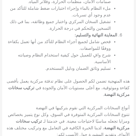
صمامات الأمان، منظمات الحرارة، وفلاتر المياه.
ملء النظام بالماء وإجراء اختبارات ضغط شاملة للتأكد من
عدم وجود أي تسربات.
تشغيل السخان المركزي واختبار جميع وظائفه، بما في ذلك
التسخين والتحكم في درجة الحرارة.
المعاينة النهائية والتسليم:
فحص شامل لجميع أجزاء النظام للتأكد من أنها تعمل بكفاءة
ووفقًا للمواصفات.
شرح وافٍ للعميل حول كيفية استخدام النظام وصيانته
الأساسية.
تسليم وثائق الضمان ودليل المستخدم.
هذه المنهجية تضمن لكم الحصول على نظام تدفئة مركزية يعمل بأقصى
كفاءة وموثوقية، مع أعلى مستويات الأمان والجودة في
تركيب سخانات
مركزية النهضة
.
أنواع السخانات المركزية التي نقوم بتركيبها في النهضة
تتنوع السخانات المركزية المتوفرة في السوق، وكل نوع يتميز بخصائص
ومزايا تجعله مناسبًا لاحتياجات معينة. في خدمتنا لـ
تركيب سخانات
مركزية النهضة
، لدينا الخبرة الكافية في التعامل مع وتركيب مختلف هذه
الأنواع، وتقديم المشورة حول الأنسب لكم: