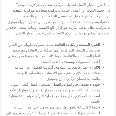
لماذا نحن الخيار الأمثل لخدمات تركيب سخانات مركزية النهضة؟
في خضم البحث عن أفضل خدمة لـ
تركيب سخانات مركزية النهضة
،
تبرز شركتنا كخيار لا مثيل له، بفضل التزامنا الراسخ بالجودة،
الاحترافية، وخدمة العملاء المتميزة. نحن ندرك أن اختيار شريك موثوق
به لتركيب نظام تدفئة منزلك هو قرار بالغ الأهمية، ولذلك نسعى جاهدين
لتقديم ما يتجاوز توقعاتك. إليكم الأسباب التي تجعلنا الخيار الأمثل:
الخبرة الممتدة والكفاءة العالية:
نمتلك سنوات طويلة من الخبرة
في مجال التدفئة المركزية، مما يمكننا من التعامل مع جميع
أنواع السخانات والأنظمة، مهما كانت معقدة. فريقنا مدرب على
أعلى المستويات ويستخدم أحدث التقنيات.
الالتزام الصارم بمعايير السلامة:
أولويتنا القصوى هي سلامة
عملائنا وممتلكاتهم. نتبع جميع الإرشادات والمعايير الدولية
والمحلية لضمان تركيب آمن وموثوق.
جودة لا تضاهى في المواد والعمل:
نستخدم فقط أفضل المواد
وقطع الغيار الأصلية والمعتمدة، لضمان متانة وأداء طويل الأمد
لسخانك المركزي. كل جزء من عملية التركيب يتم بدقة وعناية
فائقة.
خدمة 24 ساعة للطوارئ:
نحن متواجدون على مدار الساعة
لخدمتكم. سواء كانت مشكلة طارئة أو حاجة لتركيب سريع، فإن