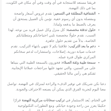
فريقنا مستعد للاستجابة في أي وقت وفي أي مكان في الكويت،
بما في ذلك النهضة.
الشفافية المطلقة في التسعير:
نقدم عروض أسعار واضحة
ومفصلة بدون أي رسوم خفية. نؤمن بأن العميل يستحق أن
يعرف بالضبط ما يدفعه ولماذا.
حلول تدفئة مخصصة:
كل منزل وكل عميل فريد من نوعه. لهذا
السبب، نقدم حلولًا مخصصة تلبي احتياجاتكم ومتطلباتكم
الخاصة، بدلاً من تقديم حلول جاهزة.
دعم ما بعد التركيب:
علاقتنا بكم لا تنتهي بانتهاء التركيب. نقدم
خدمات صيانة دورية، إصلاحات، واستشارات لدعم سخانكم
المركزي طوال فترة عمله.
سمعة طيبة وثقة العملاء:
فخورون بالسمعة الطيبة التي بنيناها
على مر السنين، والتي تشهد عليها مراجعات عملائنا الإيجابية.
ثقتكم هي رأس مالنا الحقيقي.
دعنا نكن شريكك في توفير الدفء والراحة لمنزلك في النهضة. تواصل
معنا اليوم لتجربة الفرق الذي يمكن أن يصنعه الاحتراف والجودة.
في الختام، يُعد الاستثمار في
تركيب سخانات مركزية النهضة
قرارًا
حكيمًا يعزز من راحة وجودة حياتكم. ومع التطورات التكنولوجية