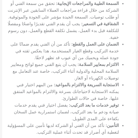
السمعة الطيبة والمراجعات الإيجابية:
تحقق من سمعة الفني أو
الشركة من خلال قراءة مراجعات العملاء السابقين عبر الإنترنت
أو طلب توصيات. السمعة الجيدة مؤشر على الجودة والموثوقية.
الشفافية في التسعير:
يجب أن يقدم الفني تقديرًا واضحًا ومفصلًا
للتكلفة قبل بدء العمل، يشمل تكلفة القطع والعمل، دون رسوم
خفية.
الضمان على العمل والقطع:
تأكد من أن الفني يقدم ضمانًا على
خدمة التركيب وقطع الغيار المستخدمة. هذا يعكس ثقته في
جودة عمله ويحميك من أي عيوب قد تظهر لاحقًا.
الالتزام بمعايير السلامة:
يجب أن يتبع الفني جميع لوائح ومعايير
السلامة المحلية والدولية أثناء التركيب، خاصة عند التعامل مع
توصيلات الكهرباء أو الغاز.
الاستجابة السريعة والالتزام بالمواعيد:
من المهم اختيار فني
يمكنه الاستجابة لاحتياجاتك بسرعة والالتزام بالمواعيد المتفق
عليها، خاصة في حالات الطوارئ.
توفير خدمات ما بعد التركيب:
يفضل اختيار فني يقدم خدمات
صيانة ودعم ما بعد التركيب، لضمان استمرارية عمل السخان
بكفاءة على المدى الطويل.
التأمين:
تأكد من أن الفني أو الشركة لديها تأمين على المسؤولية
لتغطية أي أضرار قد تحدث أثناء عملية التركيب.