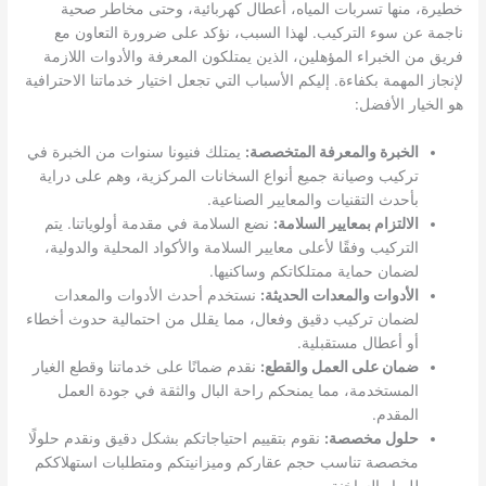
خطيرة، منها تسربات المياه، أعطال كهربائية، وحتى مخاطر صحية
ناجمة عن سوء التركيب. لهذا السبب، نؤكد على ضرورة التعاون مع
فريق من الخبراء المؤهلين، الذين يمتلكون المعرفة والأدوات اللازمة
لإنجاز المهمة بكفاءة. إليكم الأسباب التي تجعل اختيار خدماتنا الاحترافية
هو الخيار الأفضل:
الخبرة والمعرفة المتخصصة:
يمتلك فنيونا سنوات من الخبرة في
تركيب وصيانة جميع أنواع السخانات المركزية، وهم على دراية
بأحدث التقنيات والمعايير الصناعية.
الالتزام بمعايير السلامة:
نضع السلامة في مقدمة أولوياتنا. يتم
التركيب وفقًا لأعلى معايير السلامة والأكواد المحلية والدولية،
لضمان حماية ممتلكاتكم وساكنيها.
الأدوات والمعدات الحديثة:
نستخدم أحدث الأدوات والمعدات
لضمان تركيب دقيق وفعال، مما يقلل من احتمالية حدوث أخطاء
أو أعطال مستقبلية.
ضمان على العمل والقطع:
نقدم ضمانًا على خدماتنا وقطع الغيار
المستخدمة، مما يمنحكم راحة البال والثقة في جودة العمل
المقدم.
حلول مخصصة:
نقوم بتقييم احتياجاتكم بشكل دقيق ونقدم حلولًا
مخصصة تناسب حجم عقاركم وميزانيتكم ومتطلبات استهلاككم