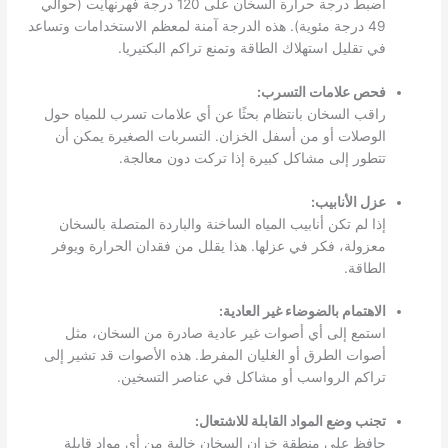
اضبط درجة حرارة السخان على 120 درجة فهرنهايت (حوالي
49 درجة مئوية). هذه الدرجة آمنة لمعظم الاستخدامات وتساعد
في تقليل استهلاك الطاقة وتمنع تراكم البكتيريا.
فحص علامات التسرب:
راقب السخان بانتظام بحثًا عن أي علامات تسرب للمياه حول
الوصلات أو من أسفل الخزان. التسربات الصغيرة يمكن أن
تتطور إلى مشاكل كبيرة إذا تركت دون معالجة.
عزل الأنابيب:
إذا لم تكن أنابيب المياه الساخنة والباردة المتصلة بالسخان
معزولة، فكر في عزلها. هذا يقلل من فقدان الحرارة ويوفر
الطاقة.
الاهتمام بالضوضاء غير العادية:
استمع إلى أي أصوات غير عادية صادرة من السخان، مثل
أصوات الطرق أو الغليان المفرط. هذه الأصوات قد تشير إلى
تراكم الرواسب أو مشاكل في عناصر التسخين.
تجنب وضع المواد القابلة للاشتعال:
حافظ على منطقة خزان السخان خالية من أي مواد قابلة