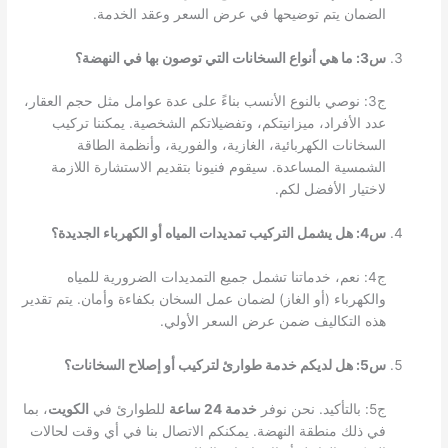
الضمان يتم توضيحها في عرض السعر وعقد الخدمة.
س3: ما هي أنواع السخانات التي توصون بها في النهضة؟
ج3: نوصي بالنوع الأنسب بناءً على عدة عوامل مثل حجم العقار،
عدد الأفراد، ميزانيتكم، وتفضيلاتكم الشخصية. يمكننا تركيب
السخانات الكهربائية، الغازية، والفورية، وأنظمة الطاقة
الشمسية المساعدة. سيقوم فنيونا بتقديم الاستشارة اللازمة
لاختيار الأفضل لكم.
س4: هل يشمل التركيب تمديدات المياه أو الكهرباء الجديدة؟
ج4: نعم، خدماتنا تشمل جميع التمديدات الضرورية للمياه
والكهرباء (أو الغاز) لضمان عمل السخان بكفاءة وأمان. يتم تقدير
هذه التكاليف ضمن عرض السعر الأولي.
س5: هل لديكم خدمة طوارئ لتركيب أو إصلاح السخانات؟
ج5: بالتأكيد. نحن نوفر
خدمة 24 ساعة
للطوارئ في
الكويت
، بما
في ذلك منطقة النهضة. يمكنكم الاتصال بنا في أي وقت لحالات