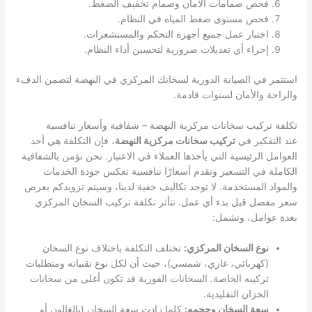
فحص صمامات الأمان وصمام تخفيف الضغط.
فحص مستوى ضغط المياه في النظام.
اختبار عمل جميع أجهزة التحكم والمستشعرات.
إجراء أي تعديلات ضرورية لتحسين أداء النظام.
استثمر في الصيانة الدورية لسخانك المركزي في النهضة لتضمن الدفء
والراحة والأمان لسنوات قادمة.
تكلفة تركيب سخانات مركزية النهضة – شفافية وأسعار تنافسية
عند التفكير في
تركيب سخانات مركزية النهضة
، فإن التكلفة هي أحد
العوامل الرئيسية التي يأخذها العملاء في الاعتبار. نحن نؤمن بالشفافية
الكاملة في التسعير ونقدم أسعارًا تنافسية تعكس جودة الخدمات
والمواد المستخدمة. لا توجد تكاليف خفية لدينا، وسيتم تزويدكم بعرض
سعر مفصل قبل بدء أي عمل. تتأثر تكلفة تركيب السخان المركزي
بعدة عوامل، وتشمل:
نوع السخان المركزي:
تختلف التكلفة باختلاف نوع السخان
(كهربائي، غازي، شمسي)، حيث أن لكل نوع تقنياته ومتطلبات
تركيبه الخاصة. السخانات الفورية قد تكون أغلى من سخانات
الخزان التقليدية.
سعة السخان وحجمه:
كلما زادت سعة السخان (بالغالون أو