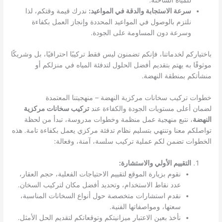
للمياه الساخنة.
سرعة الاستجابة والدقة في المواعيد:
ندرك قيمة وقتكم، لذا
نلتزم بالوصول في المواعيد المحددة وإنجاز العمل بكفاءة
وسرعة دون المساومة على الجودة.
باختياركم لخدماتنا، فإنكم تضمنون ليس فقط تركيبًا احترافيًا، بل وشريكًا
موثوقًا به يهتم بتقديم أفضل الحلول لتدفئة المياه في منزلكم أو
منشأتكم بمنطقة النهضة.
خطوات تركيب سخانات مركزية النهضة – منهجيتنا المعتمدة
لضمان أعلى مستويات الجودة والكفاءة عند
تركيب سخانات مركزية
النهضة
، نتبع منهجية عمل منظمة وخطوات مدروسة، تبدأ من لحظة
تواصلكم معنا وتنتهي بتسليم نظام تدفئة مركزي يعمل بكفاءة تامة. هذه
الخطوات تضمن لكم عملية تركيب سلسة، آمنة، وفعالة:
التقييم الأولي والاستشارة:
نقوم بزيارة الموقع لتقييم الاحتياجات الفعلية، حجم العقار،
عدد نقاط الاستخدام، وتحديد أفضل مكان لتركيب السخان.
نقدم استشارات متخصصة حول أنواع السخانات المناسبة،
سعتها، ومواصفاتها الفنية.
نأخذ بعين الاعتبار ميزانيتكم وتوقعاتكم لتقديم الحل الأمثل.