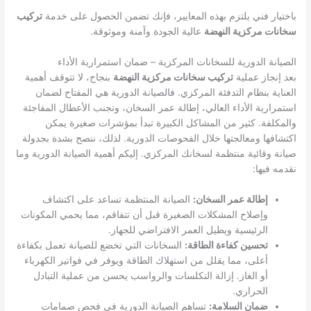
باختيار فني يلتزم بهذه المعايير، فإنك تضمن الحصول على خدمة
تركيب
سخانات مركزية النهضة
عالية الجودة وآمنة وموثوقة.
الصيانة الدورية للسخانات المركزية – ضمان استمرارية الأداء
بعد إنجاز عملية
تركيب سخانات مركزية النهضة
بنجاح، لا تتوقف أهمية
العناية بنظام التدفئة المركزي. فالصيانة الدورية هي المفتاح لضمان
استمرارية الأداء العالي، إطالة عمر السخان، وتجنب الأعطال المفاجئة
والمكلفة. كثير من المشاكل الكبيرة تبدأ بمؤشرات صغيرة يمكن
اكتشافها ومعالجتها خلال الفحوصات الدورية. لذلك، ننصح بشدة بجدولة
صيانة وقائية منتظمة لسخانك المركزي. إليكم أهمية الصيانة الدورية وما
نقدمه فيها:
إطالة عمر السخان:
الصيانة المنتظمة تساعد على اكتشاف
وإصلاح المشكلات الصغيرة قبل أن تتفاقم، مما يحمي المكونات
الرئيسية ويطيل العمر الافتراضي للجهاز.
تحسين كفاءة الطاقة:
السخانات التي تخضع للصيانة تعمل بكفاءة
أعلى، مما يقلل من استهلاك الطاقة ويوفر في فواتير الكهرباء
أو الغاز. إزالة التكلسات والرواسب يحسن من عملية التبادل
الحراري.
ضمان السلامة:
تساهم الصيانة الدورية في فحص صمامات