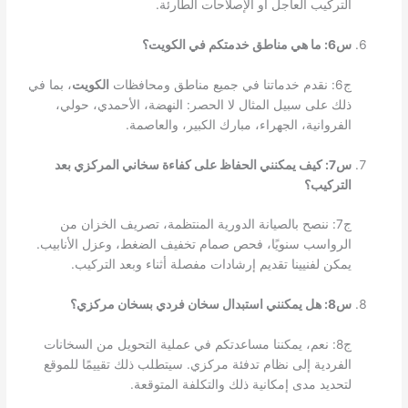
التركيب العاجل أو الإصلاحات الطارئة.
س6: ما هي مناطق خدمتكم في الكويت؟
ج6: نقدم خدماتنا في جميع مناطق ومحافظات
الكويت
، بما في
ذلك على سبيل المثال لا الحصر: النهضة، الأحمدي، حولي،
الفروانية، الجهراء، مبارك الكبير، والعاصمة.
س7: كيف يمكنني الحفاظ على كفاءة سخاني المركزي بعد
التركيب؟
ج7: ننصح بالصيانة الدورية المنتظمة، تصريف الخزان من
الرواسب سنويًا، فحص صمام تخفيف الضغط، وعزل الأنابيب.
يمكن لفنيينا تقديم إرشادات مفصلة أثناء وبعد التركيب.
س8: هل يمكنني استبدال سخان فردي بسخان مركزي؟
ج8: نعم، يمكننا مساعدتكم في عملية التحويل من السخانات
الفردية إلى نظام تدفئة مركزي. سيتطلب ذلك تقييمًا للموقع
لتحديد مدى إمكانية ذلك والتكلفة المتوقعة.