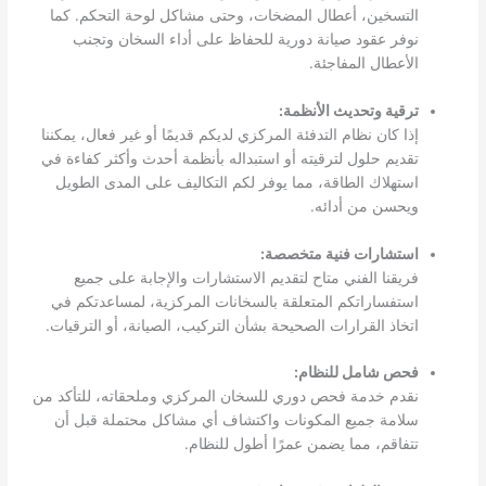
التسخين، أعطال المضخات، وحتى مشاكل لوحة التحكم. كما
نوفر عقود صيانة دورية للحفاظ على أداء السخان وتجنب
الأعطال المفاجئة.
ترقية وتحديث الأنظمة:
إذا كان نظام التدفئة المركزي لديكم قديمًا أو غير فعال، يمكننا
تقديم حلول لترقيته أو استبداله بأنظمة أحدث وأكثر كفاءة في
استهلاك الطاقة، مما يوفر لكم التكاليف على المدى الطويل
ويحسن من أدائه.
استشارات فنية متخصصة:
فريقنا الفني متاح لتقديم الاستشارات والإجابة على جميع
استفساراتكم المتعلقة بالسخانات المركزية، لمساعدتكم في
اتخاذ القرارات الصحيحة بشأن التركيب، الصيانة، أو الترقيات.
فحص شامل للنظام:
نقدم خدمة فحص دوري للسخان المركزي وملحقاته، للتأكد من
سلامة جميع المكونات واكتشاف أي مشاكل محتملة قبل أن
تتفاقم، مما يضمن عمرًا أطول للنظام.