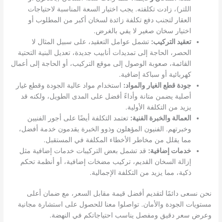
اللتر)، زادت تكلفته. يجب اختيار السعة المناسبة لاحتياجات
العقار لتجنب دفع تكلفة زائدة لسخان أكبر من المطلوب أو
اختيار سخان صغير لا يفي بالغرض.
تعقيد التركيب:
تشمل عوامل التعقيد، على سبيل المثال لا
الحصر، الحاجة إلى تمديدات أنابيب جديدة، تعديل البنية التحتية
القائمة، صعوبة الوصول إلى موقع التركيب، أو الحاجة إلى أعمال
كهربائية أو سباكة إضافية.
جودة قطع الغيار والمواد:
استخدام مواد عالية الجودة وقطع غيار
أصلية يضمن متانة وأداءً أفضل على المدى الطويل، ولكنه قد
يزيد من التكلفة الأولية.
العمالة والخبرة الفنية:
تعتمد التكلفة أيضًا على أجور الفنيين
وخبرتهم. الفنيون المؤهلون وذوو الخبرة يقدمون خدمة أفضل،
مما يقلل من مخاطر الأخطاء المكلفة في المستقبل.
خدمات إضافية:
قد تشمل بعض التركيبات خدمات إضافية مثل
إزالة السخان القديم، تركيب مضخات إضافية، أو أنظمة تحكم
ذكية، مما يزيد من التكلفة الإجمالية.
نحن نسعى دائمًا لتقديم أفضل قيمة مقابل السعر، مع ضمان أعلى
مستويات الجودة والأمان. تواصلوا معنا للحصول على استشارة مجانية
وعرض سعر دقيق ومفصل يناسب احتياجاتكم في النهضة.