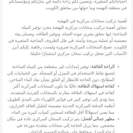
احتياجاتكم المتغيرة، وتضمن لكم راحة دائمة في منازلكم ومؤسساتكم
في منطقة النهضة وما حولها من مناطق الكويت.
أهمية تركيب سخانات مركزية في النهضة
تتجاوز أهمية تركيب سخانات مركزية النهضة مجرد توفير المياه
الساخنة؛ إنها تتعلق بتعزيز جودة الحياة، وتوفير الطاقة، وضمان بيئة
معيشية أو عملية مريحة وآمنة. في ظل الظروف المناخية المتغيرة في
الكويت، تصبح السخانات المركزية ضرورة وليست رفاهية. إليكم أبرز
الأسباب التي تجعل تركيب سخان مركزي استثمارًا حكيمًا:
الراحة الفائقة:
توفير إمدادات غير منقطعة من المياه الساخنة
لجميع نقاط الاستخدام في المنزل أو المنشأة، من الحمامات إلى
المطابخ، دون الحاجة للانتظار أو القلق بشأن نفاد الماء الساخن.
كفاءة استهلاك الطاقة:
غالبًا ما تكون السخانات المركزية أكثر
كفاءة في استهلاك الطاقة مقارنة بالسخانات الفردية المتعددة،
مما يؤدي إلى توفير كبير في فواتير الكهرباء على المدى الطويل.
أنظمة التدفئة المركزية الحديثة مصممة لتقليل الفاقد الحراري،
مما يعني استهلاكًا أقل للطاقة لتسخين كميات كبيرة من الماء.
مظهر جمالي أفضل:
يتم تركيب السخان المركزي عادة في مكان
مخصص، مما يزيل الحاجة إلى سخانات متعددة موزعة في
أرجاء المنزل ويحافظ على جمالية التصميم الداخلي.