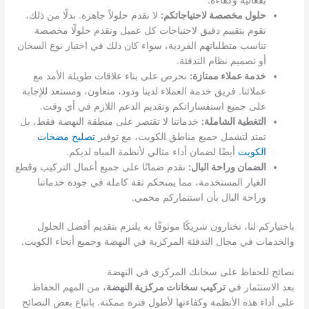
حلول مخصصة لاحتياجاتكم:
لا نقدم حلولاً جاهزة. بدلًا من ذلك،
نقوم بتقييم دقيق لاحتياجات كل عميل ونقدم حلولًا مخصصة
تناسب متطلباتهم الفردية، سواء كان ذلك في اختيار نوع السخان
أو تصميم نظام التدفئة.
خدمة عملاء ممتازة:
نحرص على بناء علاقات طويلة الأمد مع
عملائنا. فريق خدمة العملاء لدينا ودود، متعاون، ومستعد للإجابة
على جميع استفساراتكم وتقديم الدعم اللازم في أي وقت.
التغطية الشاملة:
خدماتنا لا تقتصر على منطقة النهضة فقط، بل
تمتد لتشمل جميع مناطق الكويت، مع توفير
تصليح مضخات
الكويت
أيضًا لضمان أداء مثالي لأنظمة المياه لديكم.
الضمان وراحة البال:
نقدم ضمانًا على جميع أعمال التركيب وقطع
الغيار المستخدمة، مما يمنحكم ثقة كاملة في جودة خدماتنا
وراحة البال بأن استثماركم محمي.
باختياركم لنا، تختارون شريكًا موثوقًا به يلتزم بتقديم أفضل الحلول
والخدمات في مجال التدفئة المركزية في النهضة وجميع أنحاء الكويت.
نصائح للحفاظ على سخانك المركزي في النهضة
بعد الاستثمار في
تركيب سخانات مركزية النهضة
، من المهم الحفاظ
على أداء هذه الأنظمة وكفاءتها لأطول فترة ممكنة. باتباع بعض النصائح