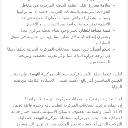
سلامة معززة:
تقلل أنظمة التدفئة المركزية من مخاطر
الحوادث المرتبطة بالسخانات الفردية، خاصة إذا تم تركيبها
وصيانتها بشكل احترافي. تقنيات الأمان المدمجة في هذه
الأنظمة توفر حماية إضافية ضد التسربات أو الأعطال.
قيمة مضافة للعقار:
يُعتبر وجود نظام تدفئة مركزي فعال
وعصري إضافة قيمة لأي عقار، مما يزيد من جاذبيته في سوق
العقارات.
تحكم أفضل:
تتيح أنظمة السخانات المركزية الحديثة تحكمًا دقيقًا
في درجة حرارة الماء، مما يوفر تجربة مخصصة ومريحة
للمستخدمين.
لذلك، عندما يتعلق الأمر بـ
تركيب سخانات مركزية النهضة
، فإن اختيار
الفنيين المناسبين أمر بالغ الأهمية لضمان الاستفادة الكاملة من هذه
المزايا.
لماذا تختار خدمة تركيب سخانات مركزية النهضة الاحترافية؟
إن عملية تركيب السخانات المركزية تتطلب دقة وخبرة فائقة لضمان
الأداء الأمثل والسلامة القصوى. لا يمكن الاستهانة بأهمية اختيار خدمة
احترافية عند البحث عن
تركيب سخانات مركزية النهضة
. فمحاولة
التركيب الذاتي أو الاستعانة بغير المتخصصين قد تؤدي إلى مشاكل