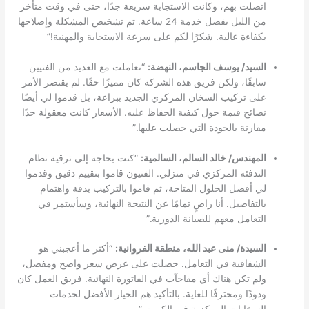
اتصلت بهم، وكانت الاستجابة سريعة جدًا، حتى في وقت متأخر
من الليل بفضل خدمة 24 ساعة. تم تشخيص المشكلة وإصلاحها
بكفاءة عالية. شكرًا لكم على سرعة الاستجابة والمهنية!”
السيد/ يوسف الجاسم، النهضة:
“تعاملت مع العديد من الفنيين
سابقًا، ولكن فريق هذه الشركة كان مميزًا حقًا. لم يقتصر الأمر
على تركيب السخان المركزي الجديد ببراعة، بل قدموا لي أيضًا
نصائح قيمة حول كيفية الحفاظ عليه. الأسعار كانت معقولة جدًا
مقارنة بالجودة التي حصلت عليها.”
المهندس/ خالد السالم، السالمية:
“كنت بحاجة إلى ترقية نظام
التدفئة المركزي في منزلي. الفنيون قاموا بتقييم دقيق وقدموا
لي أفضل الحلول المتاحة، ثم قاموا بالتركيب بدقة واهتمام
بالتفاصيل. أنا راضٍ تمامًا عن النتيجة النهائية، وسأستمر في
التعامل معهم للصيانة الدورية.”
السيدة/ منى عبد الله، منطقة الفروانية:
“أكثر ما أعجبني هو
الشفافية في التعامل. حصلت على عرض سعر واضح ومفصل،
ولم تكن هناك أي مفاجآت في الفاتورة النهائية. فريق العمل كان
ودودًا ومحترفًا للغاية. بالتأكيد هم الخيار الأفضل لخدمات