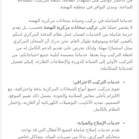
في الاعتبار عوامل مثل استهلاك الطاقة، تكلفة التركيب، المساحة
المتاحة، ومدى التوافر في منطقة النهضة.
خدماتنا الشاملة في تركيب وصيانة سخانات مركزية النهضة
لا يقتصر عملنا على
تركيب سخانات مركزية النهضة
فحسب، بل نقدم
حزمة شاملة من الخدمات لضمان عمل نظام التدفئة المركزي لديكم
بأقصى كفاءة وموثوقية طوال العام. نحن ندرك أن السخان المركزي
يمثل استثمارًا مهمًا، ولذلك نحرص على تقديم الدعم الكامل له من
لحظة التركيب وما بعدها. خدماتنا مصممة لتلبية جميع احتياجاتكم، من
التركيب الأولي إلى الصيانة الدورية والإصلاحات الطارئة. إليكم تفصيل
لخدماتنا المتكاملة:
خدمات التركيب الاحترافي:
نقوم بتركيب جميع أنواع السخانات المركزية بدقة واحترافية، مع
الالتزام بأعلى معايير السلامة والجودة. يشمل ذلك تقييم الموقع،
التصميم، تمديد الأنابيب، التوصيلات الكهربائية أو الغازية، واختبار
النظام بالكامل.
خدمات الإصلاح والصيانة:
نقدم خدمات إصلاح شاملة لجميع الأعطال التي قد تواجه
سخانكم المركزي، بدءًا من تسربات المياه، مشاكل عناصر