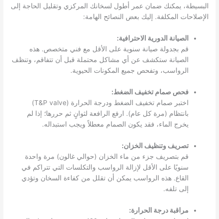
البسيطة، يمكنك ضمان عمر أطول لسخانك المركزي وتقليل الحاجة إلى
الإصلاحات المكلفة. إليك بعض النصائح الهامة:
الصيانة الدورية الاحترافية:
قم بجدولة صيانة سنوية على الأقل مع فني متخصص. هذه
الصيانة ستكشف عن أي مشاكل محتملة قبل أن تتفاقم، وتنظف
الرواسب، وتفحص جميع المكونات الحيوية.
فحص صمام تخفيف الضغط:
اختبر صمام تخفيف الضغط ودرجة الحرارة (T&P valve)
بانتظام (مرة كل عام). ارفع الرافعة لثوانٍ ثم حررها؛ إذا لم
يخرج الماء، فقد يكون الصمام معطلاً ويجب استبداله.
تصريف وتنظيف الخزان:
قم بتصريف جزء من ماء الخزان (حوالي غالون) مرة واحدة
سنويًا على الأقل لإزالة الرواسب والتكلسات التي تتراكم في
القاع. هذه الرواسب يمكن أن تقلل من كفاءة السخان وتؤدي
إلى تلفه.
مراقبة درجة الحرارة: