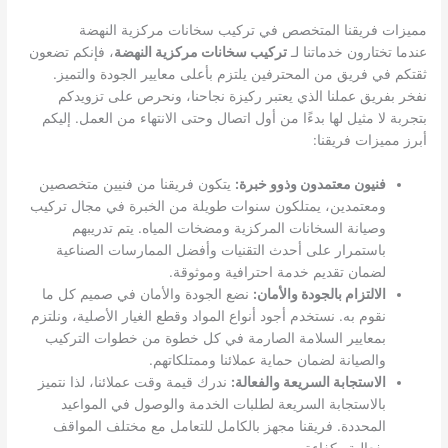
مميزات فريقنا المتخصص في تركيب سخانات مركزية النهضة
عندما تختارون خدماتنا لـ
تركيب سخانات مركزية النهضة
، فإنكم تضعون
ثقتكم في فريق من المحترفين يلتزم بأعلى معايير الجودة والتميز.
نفخر بفريق عملنا الذي يعتبر ركيزة نجاحنا، ونحرص على تزويدكم
بتجربة لا مثيل لها بدءًا من أول اتصال وحتى الانتهاء من العمل. إليكم
أبرز مميزات فريقنا:
فنيون معتمدون وذوو خبرة:
يتكون فريقنا من فنيين متخصصين
ومعتمدين، يمتلكون سنوات طويلة من الخبرة في مجال تركيب
وصيانة السخانات المركزية ومضخات المياه. يتم تدريبهم
باستمرار على أحدث التقنيات وأفضل الممارسات الصناعية
لضمان تقديم خدمة احترافية وموثوقة.
الالتزام بالجودة والأمان:
نضع الجودة والأمان في صميم كل ما
نقوم به. نستخدم أجود أنواع المواد وقطع الغيار الأصلية، ونلتزم
بمعايير السلامة الصارمة في كل خطوة من خطوات التركيب
والصيانة لضمان حماية عملائنا وممتلكاتهم.
الاستجابة السريعة والفعالة:
ندرك قيمة وقت عملائنا، لذا نتميز
بالاستجابة السريعة لطلبات الخدمة والوصول في المواعيد
المحددة. فريقنا مجهز بالكامل للتعامل مع مختلف المواقف
بفعالية وكفاءة.