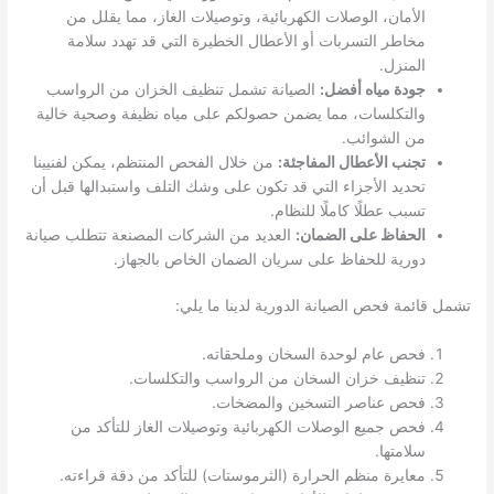
الأمان، الوصلات الكهربائية، وتوصيلات الغاز، مما يقلل من
مخاطر التسربات أو الأعطال الخطيرة التي قد تهدد سلامة
المنزل.
جودة مياه أفضل:
الصيانة تشمل تنظيف الخزان من الرواسب
والتكلسات، مما يضمن حصولكم على مياه نظيفة وصحية خالية
من الشوائب.
تجنب الأعطال المفاجئة:
من خلال الفحص المنتظم، يمكن لفنيينا
تحديد الأجزاء التي قد تكون على وشك التلف واستبدالها قبل أن
تسبب عطلًا كاملًا للنظام.
الحفاظ على الضمان:
العديد من الشركات المصنعة تتطلب صيانة
دورية للحفاظ على سريان الضمان الخاص بالجهاز.
تشمل قائمة فحص الصيانة الدورية لدينا ما يلي:
فحص عام لوحدة السخان وملحقاته.
تنظيف خزان السخان من الرواسب والتكلسات.
فحص عناصر التسخين والمضخات.
فحص جميع الوصلات الكهربائية وتوصيلات الغاز للتأكد من
سلامتها.
معايرة منظم الحرارة (الثرموستات) للتأكد من دقة قراءته.