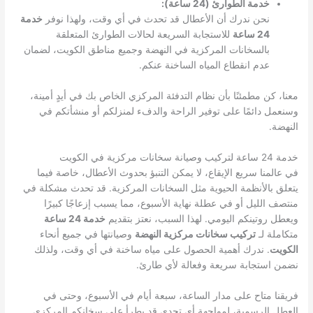
خدمة الطوارئ (24 ساعة):
نحن ندرك أن الأعطال قد تحدث في أي وقت، ولهذا نوفر
خدمة
24 ساعة
للاستجابة السريعة لحالات الطوارئ المتعلقة
بالسخانات المركزية في النهضة وجميع مناطق الكويت، لضمان
عدم انقطاع المياه الساخنة عنكم.
معنا، كن مطمئنًا بأن نظام التدفئة المركزي الخاص بك في أيدٍ أمينة،
وسنعمل دائمًا على توفير الراحة والدفء لمنزلكم أو منشأتكم في
النهضة.
خدمة 24 ساعة لتركيب وصيانة سخانات مركزية في الكويت
في عالمنا سريع الإيقاع، لا يمكن التنبؤ بحدوث الأعطال، خاصة فيما
يتعلق بالأنظمة الحيوية مثل السخانات المركزية. قد تحدث مشكلة في
منتصف الليل أو في عطلة نهاية الأسبوع، مما يسبب إزعاجًا كبيرًا
ويعطل روتينكم اليومي. لهذا السبب، نعتز بتقديم
خدمة 24 ساعة
متكاملة لـ
تركيب سخانات مركزية النهضة
وصيانتها في جميع أنحاء
الكويت
. ندرك أهمية الحصول على مياه ساخنة في أي وقت، ولذلك
نضمن استجابة سريعة وفعالة لأي طارئ.
فريقنا متاح على مدار الساعة، سبعة أيام في الأسبوع، وحتى في
العطل الرسمية، لمواجهة أي تحدي قد يطرأ على سخانكم المركزي.