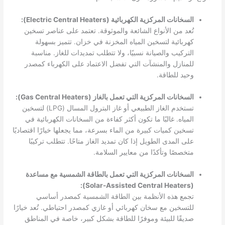
السخانات المركزية الكهربائية (Electric Central Heaters):
تُعد من الأنواع الشائعة والموثوقة. تعتمد على عناصر تسخين
كهربائية لتسخين المياه المخزنة في خزان. تتميز بسهولة
التركيب والصيانة نسبيًا، ولا تتطلب تمديدات للغاز. مناسبة
للمنازل والمنشآت التي تفضل الاعتماد على الكهرباء كمصدر
وحيد للطاقة.
السخانات المركزية التي تعمل بالغاز (Gas Central Heaters):
تستخدم الغاز الطبيعي أو غاز البترول المسال (LPG) لتسخين
المياه. غالبًا ما تكون أكثر كفاءة من السخانات الكهربائية في
تسخين كميات كبيرة من الماء بسرعة، مما يجعلها خيارًا اقتصاديًا
على المدى الطويل إذا كان تمديد الغاز متاحًا. تتطلب تركيبًا
متخصصًا وتأكدًا من معايير السلامة.
السخانات المركزية التي تعمل بالطاقة الشمسية مع مساعدة
(Solar-Assisted Central Heaters):
تجمع هذه الأنظمة بين الطاقة الشمسية كمصدر أساسي
للتسخين مع سخان كهربائي أو غازي كمصدر احتياطي. تُعد خيارًا
صديقًا للبيئة وموفرًا للطاقة بشكل كبير، خاصة في المناطق