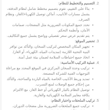
التصميم والتخطيط للنظام:
بناءً على التقييم، نقوم بتصميم مخطط شامل لنظام التدفئة،
يشمل مسارات الأنابيب، أماكن توصيل الكهرباء/الغاز، ونظام
الصرف.
نحدد جميع المكونات الضرورية مثل المضخات، صمامات
الأمان، وأنظمة التحكم.
يتم تقديم عرض سعر تفصيلي وواضح يشمل جميع التكاليف.
تحضير الموقع:
تجهيز المكان المخصص لتركيب السخان، والتأكد من توافر
البنية التحتية اللازمة (تمديدات المياه، الكهرباء، أو الغاز).
اتخاذ جميع احتياطات السلامة لضمان بيئة عمل آمنة.
عملية التركيب الأساسية:
تركيب وحدة السخان المركزي في الموقع المحدد مع مراعاة
التوجيهات الفنية للشركة المصنعة.
تمديد وربط الأنابيب الخاصة بالمياه الباردة والساخنة، والتأكد
من إحكام جميع الوصلات لمنع التسرب.
توصيل النظام بالتيار الكهربائي أو خط الغاز، مع الالتزام
بكافة معايير السلامة الكهربائية والغازية.
تركيب الملحقات واختبار النظام:
تركيب جميع الملحقات الضرورية مثل مضخات الدوران،