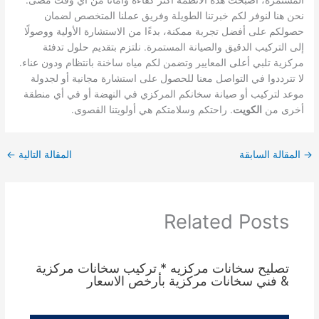
المستمرة، أصبحت هذه الأنظمة أكثر كفاءة وأمانًا من أي وقت مضى.
نحن هنا لنوفر لكم خبرتنا الطويلة وفريق عملنا المتخصص لضمان
حصولكم على أفضل تجربة ممكنة، بدءًا من الاستشارة الأولية ووصولًا
إلى التركيب الدقيق والصيانة المستمرة. نلتزم بتقديم حلول تدفئة
مركزية تلبي أعلى المعايير وتضمن لكم مياه ساخنة بانتظام ودون عناء.
لا تترددوا في التواصل معنا للحصول على استشارة مجانية أو لجدولة
موعد لتركيب أو صيانة سخانكم المركزي في النهضة أو في أي منطقة
أخرى من
الكويت
. راحتكم وسلامتكم هي أولويتنا القصوى.
→
المقالة السابقة
المقالة التالية
←
Related Posts
تصليح سخانات مركزيه * تركيب سخانات مركزية
& فني سخانات مركزية بأرخص الاسعار