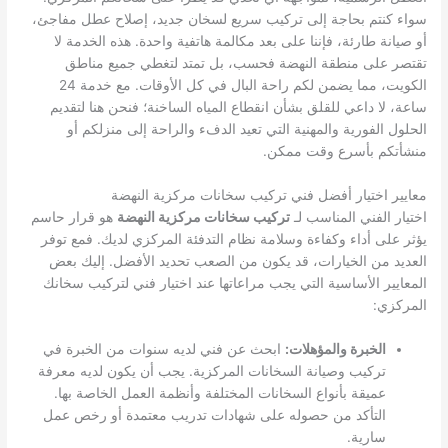
سواء كنتم بحاجة إلى تركيب سريع لسخان جديد، إصلاح عطل مفاجئ،
أو صيانة طارئة، فإننا على بعد مكالمة هاتفية واحدة. هذه الخدمة لا
تقتصر على منطقة النهضة فحسب، بل تمتد لتغطي جميع مناطق
الكويت، مما يضمن لكم راحة البال في كل الأوقات. مع خدمة 24
ساعة، لا داعي للقلق بشأن انقطاع المياه الساخنة؛ فنحن هنا لتقديم
الحلول الفورية والمهنية التي تعيد الدفء والراحة إلى منزلكم أو
منشأتكم بأسرع وقت ممكن.
معايير اختيار أفضل فني تركيب سخانات مركزية النهضة
اختيار الفني المناسب لـ
تركيب سخانات مركزية النهضة
هو قرار حاسم
يؤثر على أداء وكفاءة وسلامة نظام التدفئة المركزي لديك. فمع توفر
العديد من الخيارات، قد يكون من الصعب تحديد الأفضل. إليك بعض
المعايير الأساسية التي يجب مراعاتها عند اختيار فني لتركيب سخانك
المركزي:
الخبرة والمؤهلات:
ابحث عن فني لديه سنوات من الخبرة في
تركيب وصيانة السخانات المركزية. يجب أن يكون لديه معرفة
عميقة بأنواع السخانات المختلفة وأنظمة العمل الخاصة بها.
التأكد من حصوله على شهادات تدريب معتمدة أو رخص عمل
سارية.