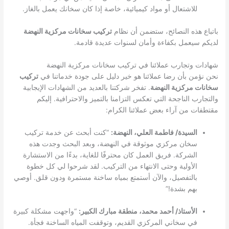
للاشتعال أو مواد كيميائية، خاصة إذا كان سخانك يعمل بالغاز.
باتباع هذه النصائح، ستضمن أن نظام
تركيب سخانات مركزية النهضة
لديكم سيعمل بكفاءة وأمان لسنوات عديدة قادمة.
شهادات وتجارب عملائنا في تركيب سخانات مركزية النهضة
نحن نؤمن بأن رضا عملائنا هو خير دليل على جودة خدماتنا في
تركيب
سخانات مركزية النهضة
. تفخر شركتنا بالعديد من الشهادات الإيجابية
والتجارب الناجحة التي تعكس التزامنا بالتميز والاحترافية. إليكم
مقتطفات من آراء بعض عملائنا الكرام:
السيدة/ فاطمة العلي، النهضة:
“كنت أبحث عن خدمة تركيب
سخان مركزي موثوقة في النهضة، وبعد البحث وجدت هذه
الشركة. فريق العمل كان محترفًا للغاية، بدءًا من الاستشارة
الأولية وحتى الانتهاء من التركيب. لقد شرحوا لي كل خطوة
بالتفصيل، والآن أستمتع بمياه ساخنة مستمرة ودون قلق. أوصي
بهم بشدة!”
الأستاذ/ أحمد محمد، منطقة مبارك الكبير:
“واجهت مشكلة كبيرة
في سخاني المركزي القديم، وتوقفت المياه الساخنة فجأة.