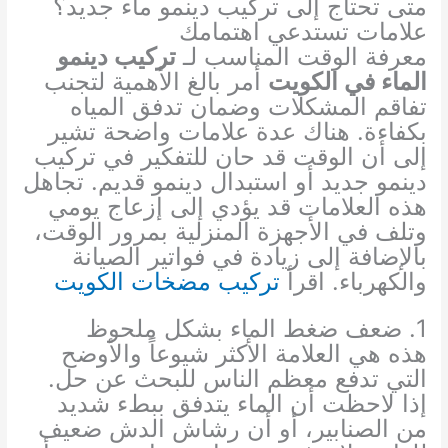
متى تحتاج إلى تركيب دينمو ماء جديد؟
علامات تستدعي اهتمامك
معرفة الوقت المناسب لـ
تركيب دينمو
الماء في الكويت
أمر بالغ الأهمية لتجنب
تفاقم المشكلات وضمان تدفق المياه
بكفاءة. هناك عدة علامات واضحة تشير
إلى أن الوقت قد حان للتفكير في تركيب
دينمو جديد أو استبدال دينمو قديم. تجاهل
هذه العلامات قد يؤدي إلى إزعاج يومي
وتلف في الأجهزة المنزلية بمرور الوقت،
بالإضافة إلى زيادة في فواتير الصيانة
والكهرباء. اقرأ
تركيب مضخات الكويت
1. ضعف ضغط الماء بشكل ملحوظ
هذه هي العلامة الأكثر شيوعاً والأوضح
التي تدفع معظم الناس للبحث عن حل.
إذا لاحظت أن الماء يتدفق ببطء شديد
من الصنابير، أو أن رشاش الدش ضعيف