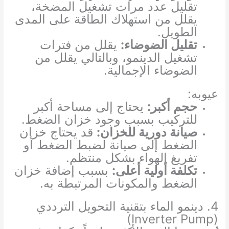
تقليل عدد مرات تشغيل المضخة،
يقلل من استهلاك الطاقة على المدى
الطويل.
تقليل الضوضاء:
يقلل من فترات
تشغيل الدينمو، وبالتالي يقلل من
الضوضاء الإجمالية.
عيوبه:
حجم أكبر:
يحتاج إلى مساحة أكبر
للتركيب بسبب وجود خزان الضغط.
صيانة دورية للخزان:
قد يحتاج خزان
الضغط إلى صيانة لضبط الضغط أو
تفريغ الهواء بشكل منتظم.
تكلفة أولية أعلى:
بسبب إضافة خزان
الضغط والمكونات المرتبطة به.
4. دينمو الماء بتقنية التحويل الترددي
(Inverter Pump)