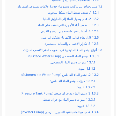
1.1.4
الاستخدامات التجارية والصناعية
1.2
متى تحتاج إلى تركيب دينمو ماء جديد؟ علامات تستدعي اهتمامك
1.2.1
1. ضعف ضغط الماء بشكل ملحوظ
1.2.2
2. عدم وصول الماء إلى الطوابق العليا
1.2.3
3. ضعف أداء الأجهزة التي تعتمد على الماء
1.2.4
4. أصوات غير طبيعية من الدينمو القديم
1.2.5
5. ارتفاع فواتير الكهرباء بشكل غير مبرر
1.2.6
6. تكرار الأعطال والصيانة المستمرة
1.3
أنواع دينمو الماء المتوفرة في الكويت: اختر الأنسب لمنزلك
1.3.1
1. دينمو الماء السطحي (Surface Water Pump)
1.3.1.1
ميزات دينمو الماء السطحي:
1.3.1.2
عيوبه:
1.3.2
2. دينمو الماء الغاطس (Submersible Water Pump)
1.3.2.1
ميزات دينمو الماء الغاطس:
1.3.2.2
عيوبه:
1.3.3
3. دينمو الماء مع خزان ضغط (Pressure Tank Pump)
1.3.3.1
ميزات دينمو الماء مع خزان ضغط:
1.3.3.2
عيوبه:
1.3.4
4. دينمو الماء بتقنية التحويل الترددي (Inverter Pump)