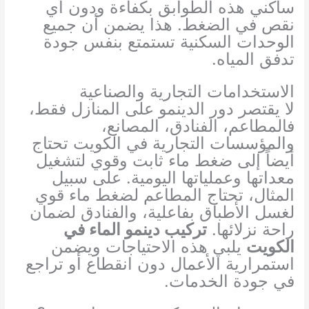
ساكني هذه الطوابق بكفاءة ودون أي
نقص في الضغط. هذا يضمن أن جميع
الوحدات السكنية تستمتع بنفس جودة
تدفق المياه.
الاستخدامات التجارية والصناعية
لا يقتصر دور الدينمو على المنازل فقط،
فالمطاعم، الفنادق، المصانع،
والمؤسسات التجارية في الكويت تحتاج
أيضاً إلى ضغط ماء ثابت وقوي لتشغيل
معداتها وعملياتها اليومية. على سبيل
المثال، تحتاج المطاعم لضغط ماء قوي
لغسل الأطباق بفاعلية، والفنادق لضمان
راحة نزلائها.
تركيب دينمو الماء في
الكويت
يلبي هذه الاحتياجات ويضمن
استمرارية الأعمال دون انقطاع أو تراجع
في جودة الخدمات.