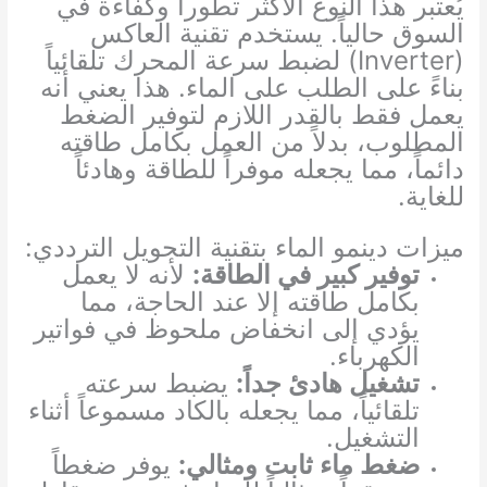
يُعتبر هذا النوع الأكثر تطوراً وكفاءة في
السوق حالياً. يستخدم تقنية العاكس
(Inverter) لضبط سرعة المحرك تلقائياً
بناءً على الطلب على الماء. هذا يعني أنه
يعمل فقط بالقدر اللازم لتوفير الضغط
المطلوب، بدلاً من العمل بكامل طاقته
دائماً، مما يجعله موفراً للطاقة وهادئاً
للغاية.
ميزات دينمو الماء بتقنية التحويل الترددي:
توفير كبير في الطاقة:
لأنه لا يعمل
بكامل طاقته إلا عند الحاجة، مما
يؤدي إلى انخفاض ملحوظ في فواتير
الكهرباء.
تشغيل هادئ جداً:
يضبط سرعته
تلقائياً، مما يجعله بالكاد مسموعاً أثناء
التشغيل.
ضغط ماء ثابت ومثالي:
يوفر ضغطاً