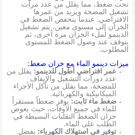
تحت ضغط، مما يقلل من عدد مرات
تشغيل المضخة ويزيد من عمرها
الافتراضي. عندما ينخفض الضغط في
الخزان إلى مستوى معين، يتم تشغيل
الدينمو لملء الخزان مرة أخرى، ثم
يتوقف عند وصول الضغط للمستوى
المطلوب.
ميزات دينمو الماء مع خزان ضغط:
عمر افتراضي أطول للدينمو:
يقلل من
عدد دورات التشغيل والإيقاف
للمضخة، مما يقلل من تآكل الأجزاء
الميكانيكية والكهربائية.
ضغط ماء ثابت:
يوفر ضغطاً مستقراً
للماء في جميع الأوقات، حيث يعوض
خزان الضغط التقلبات البسيطة في
الطلب على الماء.
توفير في استهلاك الكهرباء:
بفضل