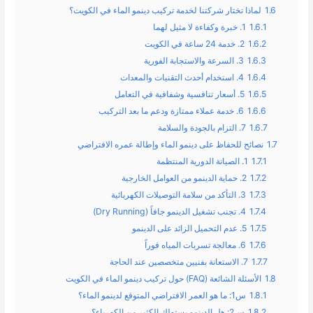
1.6
لماذا تختار شركتنا لخدمة تركيب دينمو الماء في الكويت؟
1.6.1
1. خبرة وكفاءة لا مثيل لهما
1.6.2
2. خدمة 24 ساعة في الكويت
1.6.3
3. السرعة والاستجابة الفورية
1.6.4
4. استخدام أحدث التقنيات والمعدات
1.6.5
5. أسعار تنافسية وشفافية في التعامل
1.6.6
6. خدمة عملاء ممتازة ودعم ما بعد التركيب
1.6.7
7. التزام بالجودة والسلامة
1.7
نصائح للحفاظ على دينمو الماء وإطالة عمره الافتراضي
1.7.1
1. الصيانة الدورية المنتظمة
1.7.2
2. حماية الدينمو من العوامل الخارجية
1.7.3
3. التأكد من سلامة التوصيلات الكهربائية
1.7.4
4. تجنب تشغيل الدينمو جافاً (Dry Running)
1.7.5
5. عدم التحميل الزائد على الدينمو
1.7.6
6. معالجة تسربات المياه فوراً
1.7.7
7. الاستعانة بفنيين متخصصين عند الحاجة
1.8
الأسئلة الشائعة (FAQ) حول تركيب دينمو الماء في الكويت
1.8.1
س1: ما هو العمر الافتراضي المتوقع لدينمو الماء؟
1.8.2
س2: هل الدينمو يستهلك الكثير من الكهرباء؟