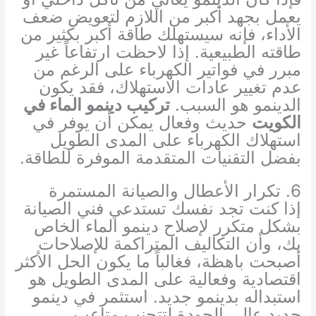
يعمل بجهد أكبر من اللازم لتعويض ضعف
الأداء، فإنه سيستهلك طاقة أكبر بكثير من
طاقته الطبيعية. إذا لاحظت ارتفاعاً غير
مبرر في فواتير الكهرباء على الرغم من
عدم تغيير عادات الاستهلاك، فقد يكون
الدينمو هو السبب.
تركيب دينمو الماء في
الكويت
حديث وفعال يمكن أن يوفر في
استهلاك الكهرباء على المدى الطويل
بفضل التقنيات المتقدمة الموفرة للطاقة.
6. تكرار الأعطال والصيانة المستمرة
إذا كنت تجد نفسك تستدعي فني الصيانة
بشكل متكرر لإصلاح دينمو الماء الخاص
بك، وأن التكاليف المتراكمة للإصلاحات
أصبحت باهظة، فغالباً ما يكون الحل الأكثر
اقتصادية وفعالية على المدى الطويل هو
استبداله بدينمو جديد. استثمر في دينمو
جديد عالي الجودة لتتجنب متاعب