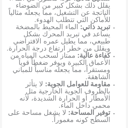
يقلل ذلك بشكل كبير من الضوضاء
الناتجة عن التشغيل، مما يجعله مثالياً
للأماكن التي تتطلب الهدوء.
تبريد ذاتي:
الماء المحيط بالمضخة
يساعد في تبريد المحرك بشكل
طبيعي، مما يطيل عمره الافتراضي
ويقلل من خطر ارتفاع درجة الحرارة.
كفاءة عالية:
ممتاز لسحب المياه من
الأعماق الكبيرة ويوفر ضغطاً قوياً
ومستقراً، مما يجعله مناسباً للمباني
الشاهقة.
مقاومة للعوامل الجوية:
لا يتأثر
بالظروف الجوية الخارجية مثل
الأمطار أو الحرارة الشديدة، لأنه
محمي داخل الماء.
توفير المساحة:
لا يشغل مساحة على
السطح كونه مغموراً.