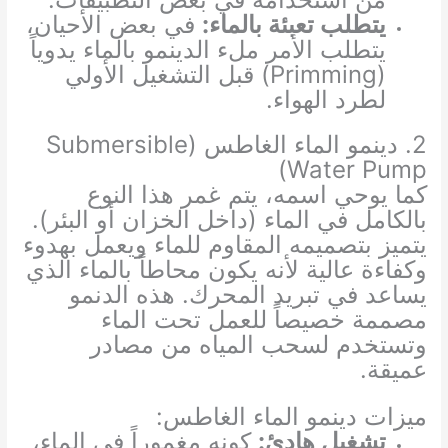
يتطلب تعبئة بالماء:
في بعض الأحيان،
يتطلب الأمر ملء الدينمو بالماء يدوياً
(Primming) قبل التشغيل الأولي
لطرد الهواء.
2. دينمو الماء الغاطس (Submersible
Water Pump)
كما يوحي اسمه، يتم غمر هذا النوع
بالكامل في الماء (داخل الخزان أو البئر).
يتميز بتصميمه المقاوم للماء ويعمل بهدوء
وكفاءة عالية لأنه يكون محاطاً بالماء الذي
يساعد في تبريد المحرك. هذه الدنمو
مصممة خصيصاً للعمل تحت الماء
وتستخدم لسحب المياه من مصادر
عميقة.
ميزات دينمو الماء الغاطس:
تشغيل هادئ:
كونه مغموراً في الماء،