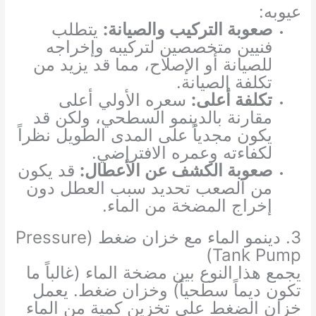
عيوبه:
صعوبة التركيب والصيانة:
يتطلب
فنيين متخصصين لتركيبه وإخراجه
للصيانة أو الإصلاح، مما قد يزيد من
تكلفة الصيانة.
تكلفة أعلى:
سعره الأولي أعلى
مقارنة بالدينمو السطحي، ولكن قد
يكون مجدياً على المدى الطويل نظراً
لكفاءته وعمره الافتراضي.
صعوبة الكشف عن الأعطال:
قد يكون
من الصعب تحديد سبب العطل دون
إخراج المضخة من الماء.
3. دينمو الماء مع خزان ضغط (Pressure
Tank Pump)
يجمع هذا النوع بين مضخة الماء (غالباً ما
تكون ديماً سطحياً) وخزان ضغط. يعمل
خزان الضغط على تخزين كمية من الماء