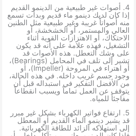
4. أصوات غير طبيعية من الدينمو القديم
إذا كان لديك دينمو ماء قديم وبدأت تسمع
منه أصواتاً غريبة وغير طبيعية مثل الطنين
العالي والمستمر، أو الخشخشة، أو
الاحتكاك، أو الاهتزازات القوية أثناء
التشغيل، فهذه علامة على أنه قد يكون
على وشك التعطل. هذه الأصوات قد
تشير إلى تلف في المحامل (Bearings)،
أو اهتراء في المروحة (Impeller)، أو
وجود جسم غريب داخله. في هذه الحالة،
من الأفضل التفكير في استبداله قبل أن
يتوقف عن العمل تماماً ويسبب انقطاعاً
مفاجئاً للمياه.
5. ارتفاع فواتير الكهرباء بشكل غير مبرر
قد يشير دينمو الماء القديم أو المعطل
إلى استهلاكه الزائد للطاقة الكهربائية.
فإذا كان الدينمو يعاني من تآكل داخلي أو