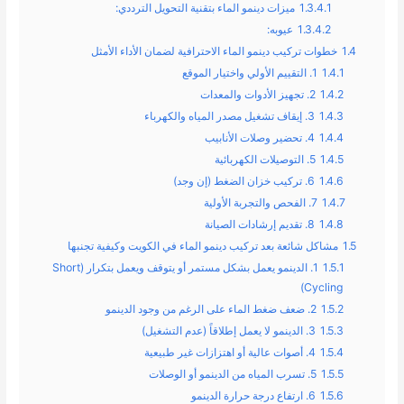
1.3.4.1
ميزات دينمو الماء بتقنية التحويل الترددي:
1.3.4.2
عيوبه:
1.4
خطوات تركيب دينمو الماء الاحترافية لضمان الأداء الأمثل
1.4.1
1. التقييم الأولي واختيار الموقع
1.4.2
2. تجهيز الأدوات والمعدات
1.4.3
3. إيقاف تشغيل مصدر المياه والكهرباء
1.4.4
4. تحضير وصلات الأنابيب
1.4.5
5. التوصيلات الكهربائية
1.4.6
6. تركيب خزان الضغط (إن وجد)
1.4.7
7. الفحص والتجربة الأولية
1.4.8
8. تقديم إرشادات الصيانة
1.5
مشاكل شائعة بعد تركيب دينمو الماء في الكويت وكيفية تجنبها
1.5.1
1. الدينمو يعمل بشكل مستمر أو يتوقف ويعمل بتكرار (Short
Cycling)
1.5.2
2. ضعف ضغط الماء على الرغم من وجود الدينمو
1.5.3
3. الدينمو لا يعمل إطلاقاً (عدم التشغيل)
1.5.4
4. أصوات عالية أو اهتزازات غير طبيعية
1.5.5
5. تسرب المياه من الدينمو أو الوصلات
1.5.6
6. ارتفاع درجة حرارة الدينمو