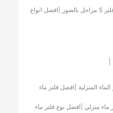
الماء |فلتر |عمل فلتر للسناب |اسعار خزانات المياه في الكويت |طريقة تركيب فلتر 5 مراحل بالصور |افضل انواع
|
 الماء المنزلية |افضل فلتر ماء