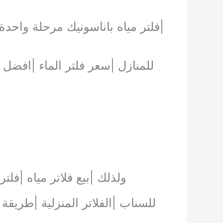
للمنازل |سعر فلتر الماء |افضل 
ولذلك |بيع فلاتر مياه |فلت
للسناب |الفلاتر المنزلية |طريقة ت