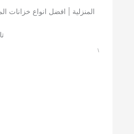
المنزلية | افضل انواع خزانات الم
تانك 3 مراحل 
\