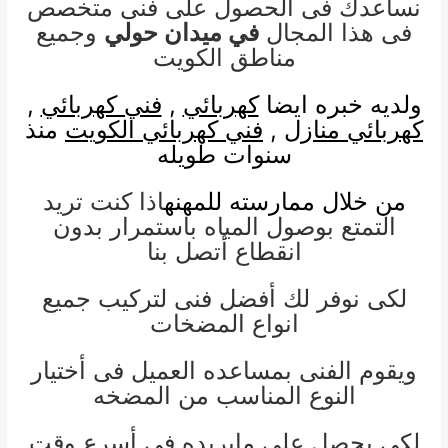
نساعدك فى الحصول على فنى متخصص
فى هذا المجال
في ميدان حولي
وجميع
مناطق الكويت
ولديه خبره ايضا
كهربائي
,
فني كهربائي
,
كهربائي منازل
,
فني كهربائي الكويت
منذ
سنوات طويله
من خلال ممارسته للمهنه
اذا كنت تريد
التمتع بوصول المياه باستمرار بدون
انقطاع أتصل بنا
لكى نوفر لك أفضل فنى لتركيب جميع
انواع المضخات
ويقوم الفنى بمساعده العميل فى أختيار
النوع المناسب من المضخه
لكى يحصل على مايريده فى أسرع وقت