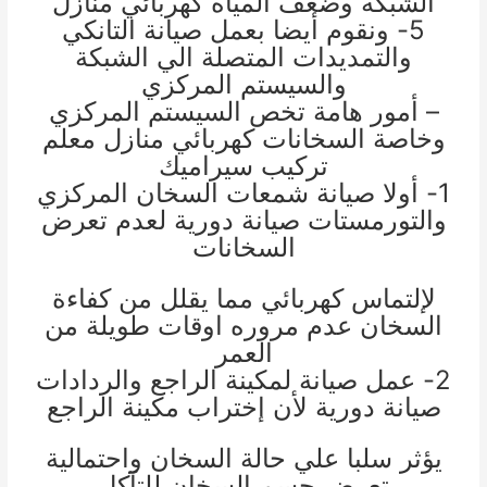
الشبكة وضعف المياه
كهربائي منازل
5- ونقوم أيضا بعمل صيانة التانكي
والتمديدات المتصلة الي الشبكة
والسيستم المركزي
– أمور هامة تخص السيستم المركزي
وخاصة السخانات
كهربائي منازل
معلم
تركيب سيراميك
1- أولا صيانة شمعات السخان المركزي
والتورمستات صيانة دورية لعدم تعرض
السخانات
لإلتماس كهربائي مما يقلل من كفاءة
السخان عدم مروره اوقات طويلة من
العمر
2- عمل صيانة لمكينة الراجع والردادات
صيانة دورية لأن إختراب مكينة الراجع
يؤثر سلبا علي حالة السخان واحتمالية
تعرض جسم السخان للتآكل